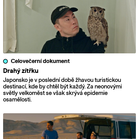
Celovečerní dokument
Drahý zítřku
Japonsko je v poslední době žhavou turistickou
destinací, kde by chtěl být každý. Za neonovými
světly velkoměst se však skrývá epidemie
osamělosti.