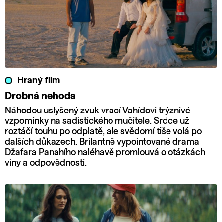
Hraný film
Drobná nehoda
Náhodou uslyšený zvuk vrací Vahídovi trýznivé
vzpomínky na sadistického mučitele. Srdce už
roztáčí touhu po odplatě, ale svědomí tiše volá po
dalších důkazech. Brilantně vypointované drama
Džafara Panahího naléhavě promlouvá o otázkách
viny a odpovědnosti.