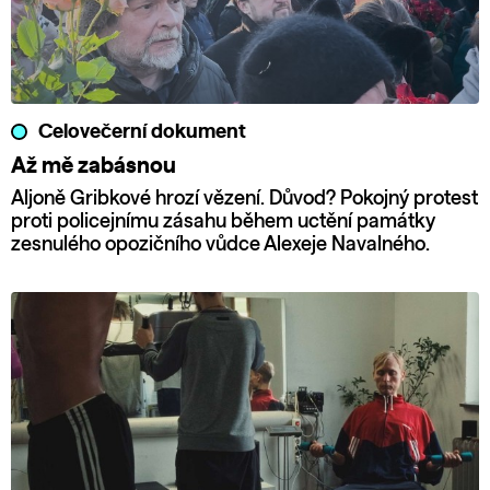
Celovečerní dokument
Až mě zabásnou
Aljoně Gribkové hrozí vězení. Důvod? Pokojný protest
proti policejnímu zásahu během uctění památky
zesnulého opozičního vůdce Alexeje Navalného.