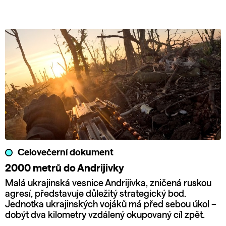
Celovečerní dokument
2000 metrů do Andrijivky
Malá ukrajinská vesnice Andrijivka, zničená ruskou
agresí, představuje důležitý strategický bod.
Jednotka ukrajinských vojáků má před sebou úkol –
dobýt dva kilometry vzdálený okupovaný cíl zpět.