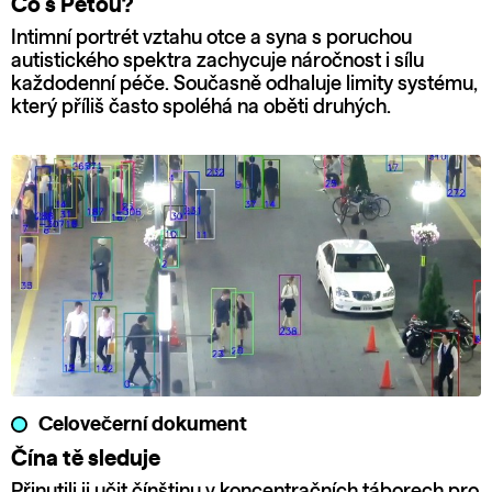
Co s Péťou?
Intimní portrét vztahu otce a syna s poruchou
autistického spektra zachycuje náročnost i sílu
každodenní péče. Současně odhaluje limity systému,
který příliš často spoléhá na oběti druhých.
Celovečerní dokument
Čína tě sleduje
Přinutili ji učit čínštinu v koncentračních táborech pro