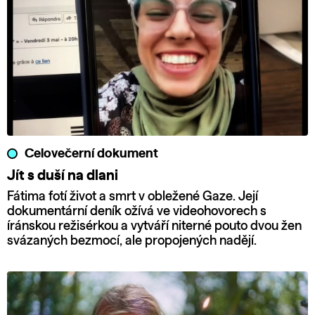
Celovečerní dokument
Jít s duší na dlani
Fátima fotí život a smrt v obležené Gaze. Její
dokumentární deník ožívá ve videohovorech s
íránskou režisérkou a vytváří niterné pouto dvou žen
svázaných bezmocí, ale propojených nadějí.