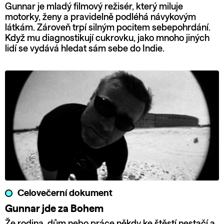
Gunnar je mladý filmový režisér, který miluje
motorky, ženy a pravidelně podléhá návykovým
látkám. Zároveň trpí silným pocitem sebepohrdání.
Když mu diagnostikují cukrovku, jako mnoho jiných
lidí se vydává hledat sám sebe do Indie.
Celovečerní dokument
Gunnar jde za Bohem
Že rodina, dům nebo práce někdy ke štěstí nestačí a