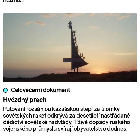
Celovečerní dokument
Hvězdný prach
Putování rozsáhlou kazašskou stepí za úlomky
sovětských raket odkrývá za desetiletí nastřádané
dědictví sovětské nadvlády. Tíživé dopady ruského
vojenského průmyslu svírají obyvatelstvo dodnes.