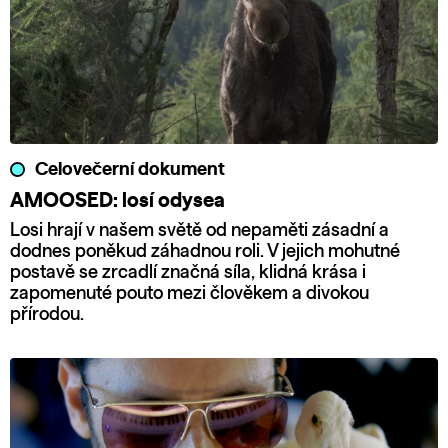
Celovečerní dokument
AMOOSED: losí odysea
Losi hrají v našem světě od nepaměti zásadní a
dodnes poněkud záhadnou roli. V jejich mohutné
postavě se zrcadlí značná síla, klidná krása i
zapomenuté pouto mezi člověkem a divokou
přírodou.