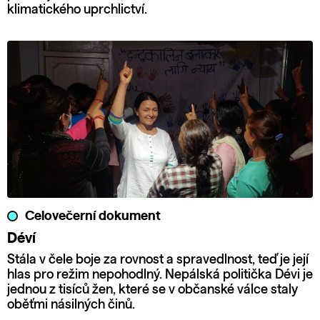
klimatického uprchlictví.
Celovečerní dokument
Déví
Stála v čele boje za rovnost a spravedlnost, teď je její
hlas pro režim nepohodlný. Nepálská politička Dévi je
jednou z tisíců žen, které se v občanské válce staly
oběťmi násilných činů.