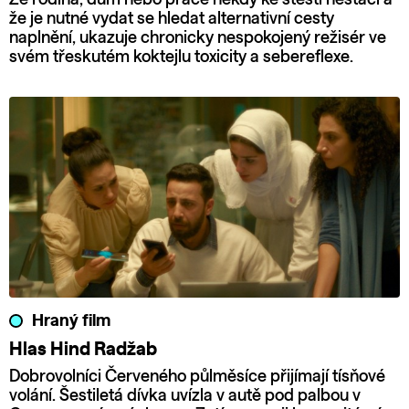
že je nutné vydat se hledat alternativní cesty
naplnění, ukazuje chronicky nespokojený režisér ve
svém třeskutém koktejlu toxicity a sebereflexe.
Hraný film
Hlas Hind Radžab
Dobrovolníci Červeného půlměsíce přijímají tísňové
volání. Šestiletá dívka uvízla v autě pod palbou v