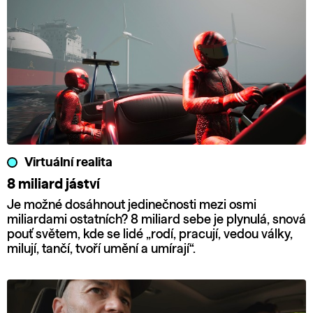
Virtuální realita
8 miliard jáství
Je možné dosáhnout jedinečnosti mezi osmi
miliardami ostatních? 8 miliard sebe je plynulá, snová
pouť světem, kde se lidé „rodí, pracují, vedou války,
milují, tančí, tvoří umění a umírají“.