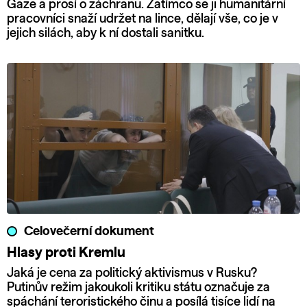
Gaze a prosí o záchranu. Zatímco se ji humanitární
pracovníci snaží udržet na lince, dělají vše, co je v
jejich silách, aby k ní dostali sanitku.
Celovečerní dokument
Hlasy proti Kremlu
Jaká je cena za politický aktivismus v Rusku?
Putinův režim jakoukoli kritiku státu označuje za
spáchání teroristického činu a posílá tisíce lidí na