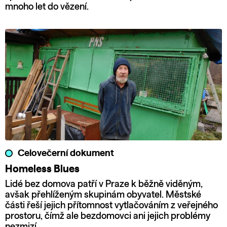
mnoho let do vězení.
Celovečerní dokument
Homeless Blues
Lidé bez domova patří v Praze k běžně viděným,
avšak přehlíženým skupinám obyvatel. Městské
části řeší jejich přítomnost vytlačováním z veřejného
prostoru, čímž ale bezdomovci ani jejich problémy
nezmizí.