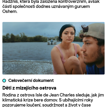
Radžníš, která byla založena kontroverzním, avšak
částí společnosti dodnes uznávaným guruem
Oshem.
Celovečerní dokument
Děti z mizejícího ostrova
Rodina z ostrova Isle de Jean Charles sleduje, jak jim
klimatická krize bere domov. S ubíhajícími roky
pozorujeme loučení, soudržnost a život v čase