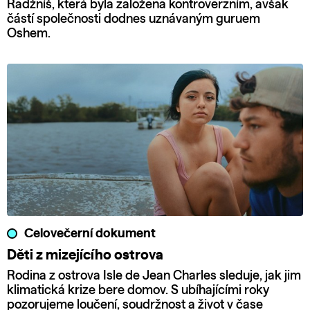
Radžníš, která byla založena kontroverzním, avšak
částí společnosti dodnes uznávaným guruem
Oshem.
Celovečerní dokument
Děti z mizejícího ostrova
Rodina z ostrova Isle de Jean Charles sleduje, jak jim
klimatická krize bere domov. S ubíhajícími roky
pozorujeme loučení, soudržnost a život v čase