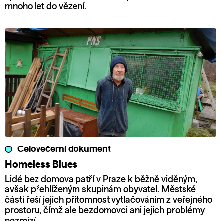
mnoho let do vězení.
Celovečerní dokument
Homeless Blues
Lidé bez domova patří v Praze k běžně viděným,
avšak přehlíženým skupinám obyvatel. Městské
části řeší jejich přítomnost vytlačováním z veřejného
prostoru, čímž ale bezdomovci ani jejich problémy
nezmizí.