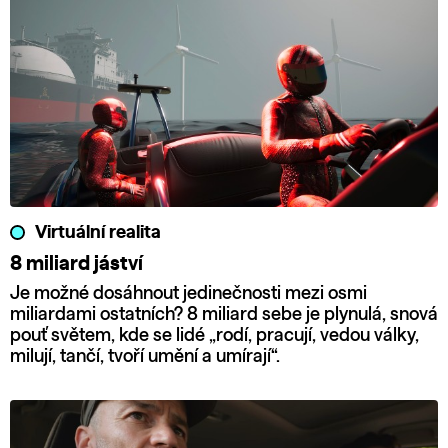
Virtuální realita
8 miliard jáství
Je možné dosáhnout jedinečnosti mezi osmi
miliardami ostatních? 8 miliard sebe je plynulá, snová
pouť světem, kde se lidé „rodí, pracují, vedou války,
milují, tančí, tvoří umění a umírají“.