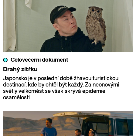
Celovečerní dokument
Drahý zítřku
Japonsko je v poslední době žhavou turistickou
destinací, kde by chtěl být každý. Za neonovými
světly velkoměst se však skrývá epidemie
osamělosti.