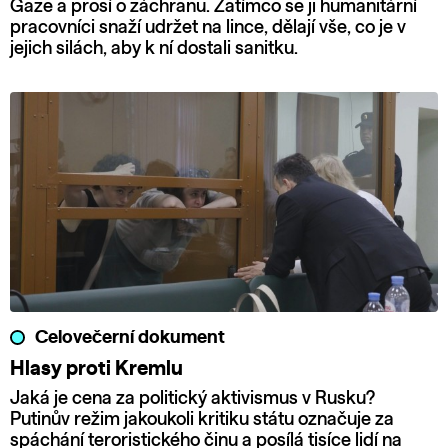
Gaze a prosí o záchranu. Zatímco se ji humanitární
pracovníci snaží udržet na lince, dělají vše, co je v
jejich silách, aby k ní dostali sanitku.
Celovečerní dokument
Hlasy proti Kremlu
Jaká je cena za politický aktivismus v Rusku?
Putinův režim jakoukoli kritiku státu označuje za
spáchání teroristického činu a posílá tisíce lidí na