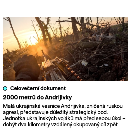
Celovečerní dokument
2000 metrů do Andrijivky
Malá ukrajinská vesnice Andrijivka, zničená ruskou
agresí, představuje důležitý strategický bod.
Jednotka ukrajinských vojáků má před sebou úkol –
dobýt dva kilometry vzdálený okupovaný cíl zpět.