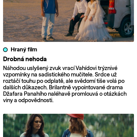
Hraný film
Drobná nehoda
Náhodou uslyšený zvuk vrací Vahídovi trýznivé
vzpomínky na sadistického mučitele. Srdce už
roztáčí touhu po odplatě, ale svědomí tiše volá po
dalších důkazech. Brilantně vypointované drama
Džafara Panahího naléhavě promlouvá o otázkách
viny a odpovědnosti.