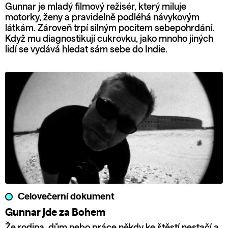
Gunnar je mladý filmový režisér, který miluje
motorky, ženy a pravidelně podléhá návykovým
látkám. Zároveň trpí silným pocitem sebepohrdání.
Když mu diagnostikují cukrovku, jako mnoho jiných
lidí se vydává hledat sám sebe do Indie.
Celovečerní dokument
Gunnar jde za Bohem
Že rodina, dům nebo práce někdy ke štěstí nestačí a