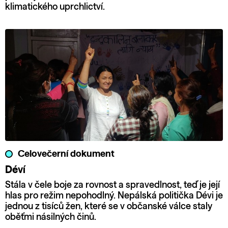
klimatického uprchlictví.
Celovečerní dokument
Déví
Stála v čele boje za rovnost a spravedlnost, teď je její
hlas pro režim nepohodlný. Nepálská politička Dévi je
jednou z tisíců žen, které se v občanské válce staly
oběťmi násilných činů.