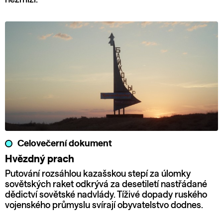
Celovečerní dokument
Hvězdný prach
Putování rozsáhlou kazašskou stepí za úlomky
sovětských raket odkrývá za desetiletí nastřádané
dědictví sovětské nadvlády. Tíživé dopady ruského
vojenského průmyslu svírají obyvatelstvo dodnes.