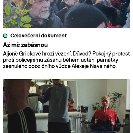
Celovečerní dokument
Až mě zabásnou
Aljoně Gribkové hrozí vězení. Důvod? Pokojný protest
proti policejnímu zásahu během uctění památky
zesnulého opozičního vůdce Alexeje Navalného.