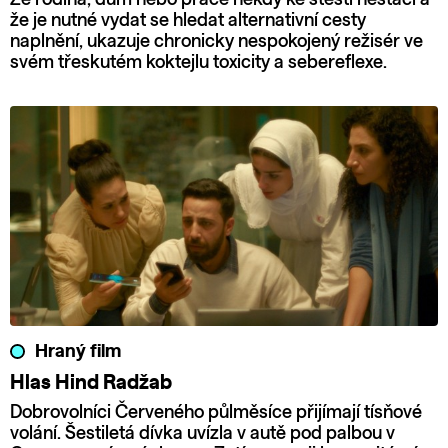
že je nutné vydat se hledat alternativní cesty
naplnění, ukazuje chronicky nespokojený režisér ve
svém třeskutém koktejlu toxicity a sebereflexe.
Hraný film
Hlas Hind Radžab
Dobrovolníci Červeného půlměsíce přijímají tísňové
volání. Šestiletá dívka uvízla v autě pod palbou v