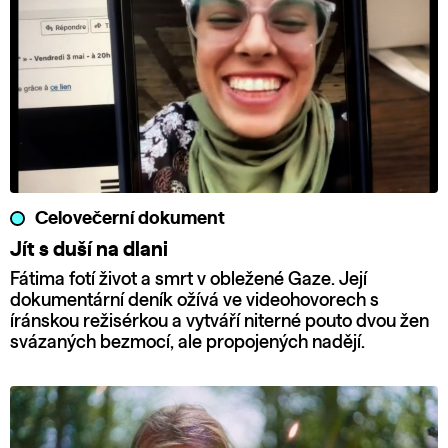
Celovečerní dokument
Jít s duší na dlani
Fátima fotí život a smrt v obležené Gaze. Její
dokumentární deník ožívá ve videohovorech s
íránskou režisérkou a vytváří niterné pouto dvou žen
svázaných bezmocí, ale propojených nadějí.