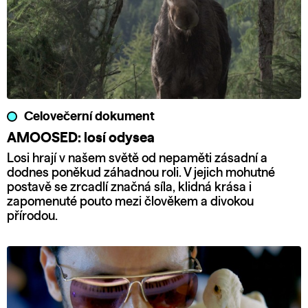
Celovečerní dokument
AMOOSED: losí odysea
Losi hrají v našem světě od nepaměti zásadní a
dodnes poněkud záhadnou roli. V jejich mohutné
postavě se zrcadlí značná síla, klidná krása i
zapomenuté pouto mezi člověkem a divokou
přírodou.