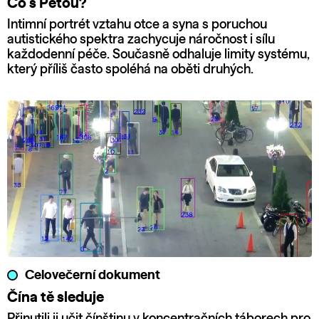
Co s Péťou?
Intimní portrét vztahu otce a syna s poruchou
autistického spektra zachycuje náročnost i sílu
každodenní péče. Současně odhaluje limity systému,
který příliš často spoléhá na oběti druhých.
Celovečerní dokument
Čína tě sleduje
Přinutili ji učit čínštinu v koncentračních táborech pro