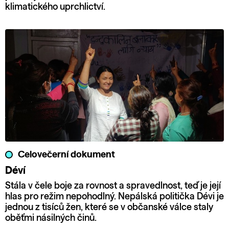
klimatického uprchlictví.
Celovečerní dokument
Déví
Stála v čele boje za rovnost a spravedlnost, teď je její
hlas pro režim nepohodlný. Nepálská politička Dévi je
jednou z tisíců žen, které se v občanské válce staly
oběťmi násilných činů.