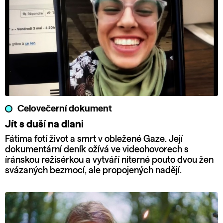
Celovečerní dokument
Jít s duší na dlani
Fátima fotí život a smrt v obležené Gaze. Její
dokumentární deník ožívá ve videohovorech s
íránskou režisérkou a vytváří niterné pouto dvou žen
svázaných bezmocí, ale propojených nadějí.