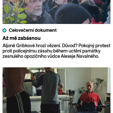
Celovečerní dokument
Až mě zabásnou
Aljoně Gribkové hrozí vězení. Důvod? Pokojný protest
proti policejnímu zásahu během uctění památky
zesnulého opozičního vůdce Alexeje Navalného.