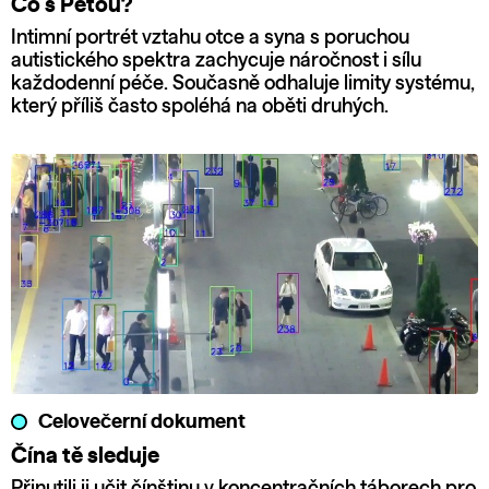
Co s Péťou?
Intimní portrét vztahu otce a syna s poruchou
autistického spektra zachycuje náročnost i sílu
každodenní péče. Současně odhaluje limity systému,
který příliš často spoléhá na oběti druhých.
Celovečerní dokument
Čína tě sleduje
Přinutili ji učit čínštinu v koncentračních táborech pro