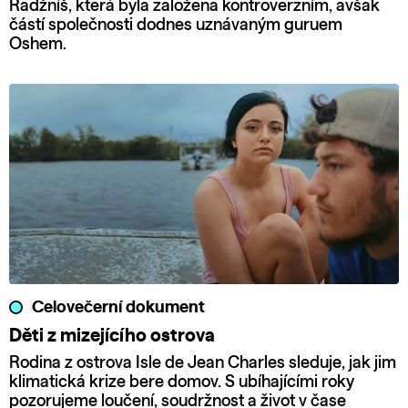
Radžníš, která byla založena kontroverzním, avšak
částí společnosti dodnes uznávaným guruem
Oshem.
Celovečerní dokument
Děti z mizejícího ostrova
Rodina z ostrova Isle de Jean Charles sleduje, jak jim
klimatická krize bere domov. S ubíhajícími roky
pozorujeme loučení, soudržnost a život v čase