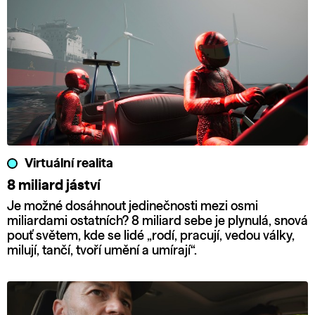
Virtuální realita
8 miliard jáství
Je možné dosáhnout jedinečnosti mezi osmi
miliardami ostatních? 8 miliard sebe je plynulá, snová
pouť světem, kde se lidé „rodí, pracují, vedou války,
milují, tančí, tvoří umění a umírají“.