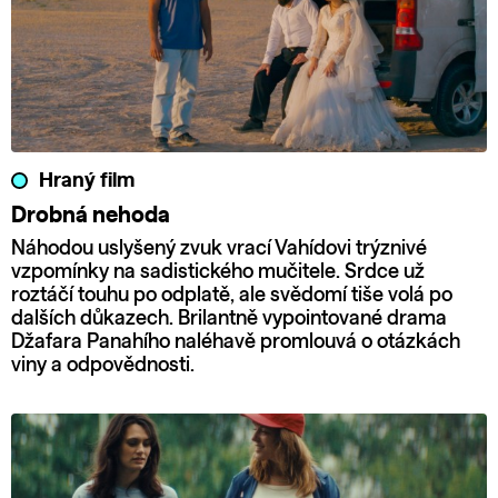
Hraný film
Drobná nehoda
Náhodou uslyšený zvuk vrací Vahídovi trýznivé
vzpomínky na sadistického mučitele. Srdce už
roztáčí touhu po odplatě, ale svědomí tiše volá po
dalších důkazech. Brilantně vypointované drama
Džafara Panahího naléhavě promlouvá o otázkách
viny a odpovědnosti.