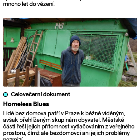
mnoho let do vězení.
Celovečerní dokument
Homeless Blues
Lidé bez domova patří v Praze k běžně viděným,
avšak přehlíženým skupinám obyvatel. Městské
části řeší jejich přítomnost vytlačováním z veřejného
prostoru, čímž ale bezdomovci ani jejich problémy
nezmizí.