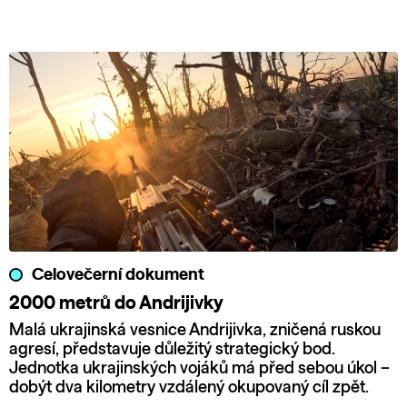
Celovečerní dokument
2000 metrů do Andrijivky
Malá ukrajinská vesnice Andrijivka, zničená ruskou
agresí, představuje důležitý strategický bod.
Jednotka ukrajinských vojáků má před sebou úkol –
dobýt dva kilometry vzdálený okupovaný cíl zpět.