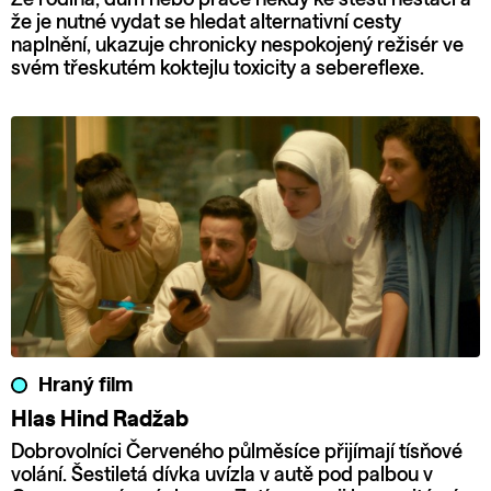
že je nutné vydat se hledat alternativní cesty
naplnění, ukazuje chronicky nespokojený režisér ve
svém třeskutém koktejlu toxicity a sebereflexe.
Hraný film
Hlas Hind Radžab
Dobrovolníci Červeného půlměsíce přijímají tísňové
volání. Šestiletá dívka uvízla v autě pod palbou v