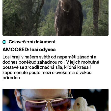
Celovečerní dokument
AMOOSED: losí odysea
Losi hrají v našem světě od nepaměti zásadní a
dodnes poněkud záhadnou roli. V jejich mohutné
postavě se zrcadlí značná síla, klidná krása i
zapomenuté pouto mezi člověkem a divokou
přírodou.