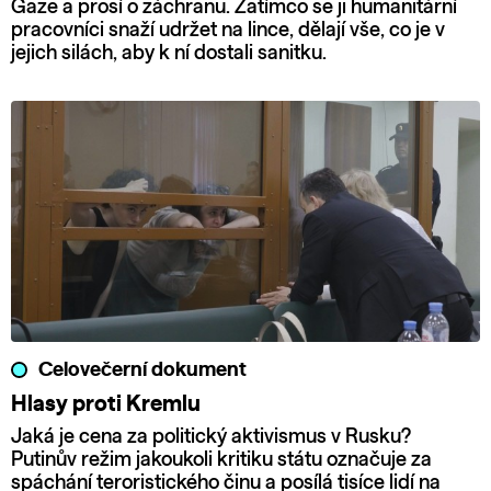
Gaze a prosí o záchranu. Zatímco se ji humanitární
pracovníci snaží udržet na lince, dělají vše, co je v
jejich silách, aby k ní dostali sanitku.
Celovečerní dokument
Hlasy proti Kremlu
Jaká je cena za politický aktivismus v Rusku?
Putinův režim jakoukoli kritiku státu označuje za
spáchání teroristického činu a posílá tisíce lidí na