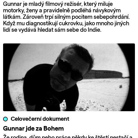
Gunnar je mladý filmový režisér, který miluje
motorky, ženy a pravidelně podléhá návykovým
látkám. Zároveň trpí silným pocitem sebepohrdání.
Když mu diagnostikují cukrovku, jako mnoho jiných
lidí se vydává hledat sám sebe do Indie.
Celovečerní dokument
Gunnar jde za Bohem
Že rodina, dům nebo práce někdy ke štěstí nestačí a