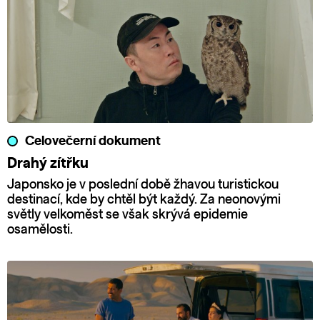
Celovečerní dokument
Drahý zítřku
Japonsko je v poslední době žhavou turistickou
destinací, kde by chtěl být každý. Za neonovými
světly velkoměst se však skrývá epidemie
osamělosti.