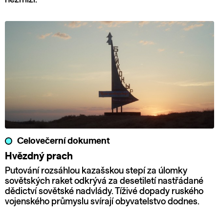
Celovečerní dokument
Hvězdný prach
Putování rozsáhlou kazašskou stepí za úlomky
sovětských raket odkrývá za desetiletí nastřádané
dědictví sovětské nadvlády. Tíživé dopady ruského
vojenského průmyslu svírají obyvatelstvo dodnes.