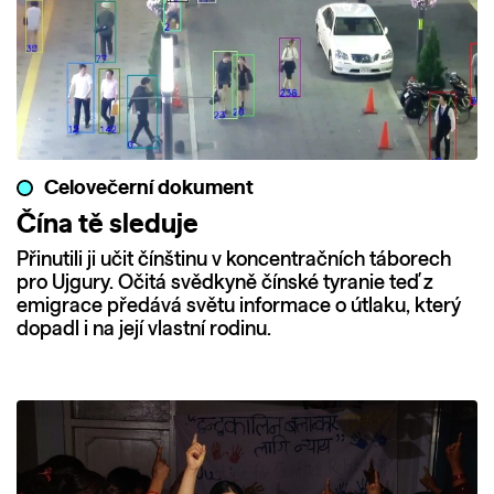
Celovečerní dokument
Čína tě sleduje
Přinutili ji učit čínštinu v koncentračních táborech
pro Ujgury. Očitá svědkyně čínské tyranie teď z
emigrace předává světu informace o útlaku, který
dopadl i na její vlastní rodinu.