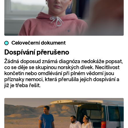
Celovečerní dokument
Dospívání přerušeno
Žádná doposud známá diagnóza nedokáže popsat,
co se děje se skupinou norských dívek. Necitlivost
končetin nebo omdlévání při plném vědomí jsou
příznaky nemoci, která přerušila jejich dospívání a
již je třeba řešit.