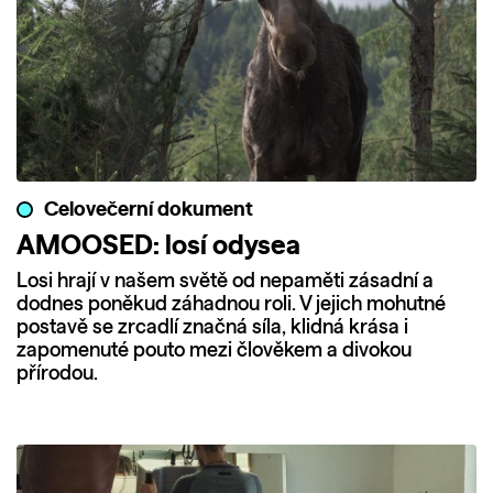
Celovečerní dokument
AMOOSED: losí odysea
Losi hrají v našem světě od nepaměti zásadní a
dodnes poněkud záhadnou roli. V jejich mohutné
postavě se zrcadlí značná síla, klidná krása i
zapomenuté pouto mezi člověkem a divokou
přírodou.