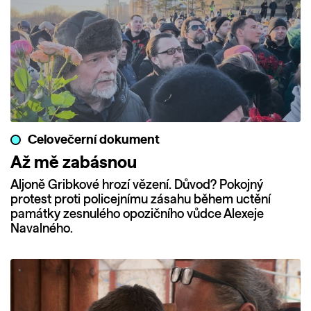
Celovečerní dokument
Až mě zabásnou
Aljoně Gribkové hrozí vězení. Důvod? Pokojný
protest proti policejnímu zásahu během uctění
památky zesnulého opozičního vůdce Alexeje
Navalného.