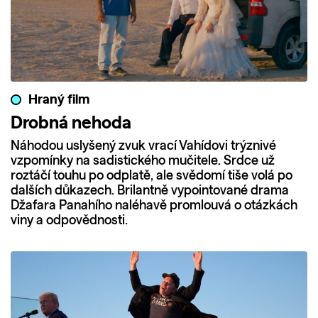
Hraný film
Drobná nehoda
Náhodou uslyšený zvuk vrací Vahídovi trýznivé
vzpomínky na sadistického mučitele. Srdce už
roztáčí touhu po odplatě, ale svědomí tiše volá po
dalších důkazech. Brilantně vypointované drama
Džafara Panahího naléhavě promlouvá o otázkách
viny a odpovědnosti.