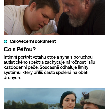
Celovečerní dokument
Co s Péťou?
Intimní portrét vztahu otce a syna s poruchou
autistického spektra zachycuje náročnost i sílu
každodenní péče. Současně odhaluje limity
systému, který příliš často spoléhá na oběti
druhých.