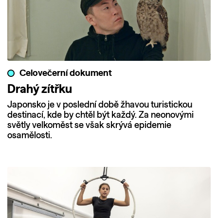
Celovečerní dokument
Drahý zítřku
Japonsko je v poslední době žhavou turistickou
destinací, kde by chtěl být každý. Za neonovými
světly velkoměst se však skrývá epidemie
osamělosti.