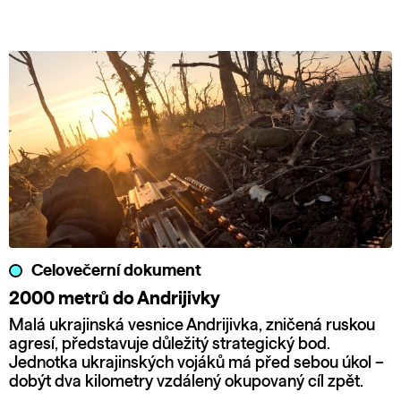
Celovečerní dokument
2000 metrů do Andrijivky
Malá ukrajinská vesnice Andrijivka, zničená ruskou
agresí, představuje důležitý strategický bod.
Jednotka ukrajinských vojáků má před sebou úkol –
dobýt dva kilometry vzdálený okupovaný cíl zpět.