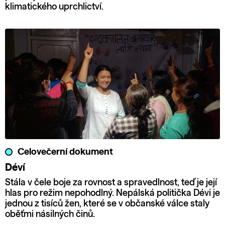
klimatického uprchlictví.
Celovečerní dokument
Déví
Stála v čele boje za rovnost a spravedlnost, teď je její
hlas pro režim nepohodlný. Nepálská politička Dévi je
jednou z tisíců žen, které se v občanské válce staly
oběťmi násilných činů.