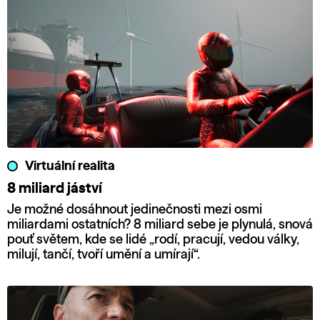
Virtuální realita
8 miliard jáství
Je možné dosáhnout jedinečnosti mezi osmi
miliardami ostatních? 8 miliard sebe je plynulá, snová
pouť světem, kde se lidé „rodí, pracují, vedou války,
milují, tančí, tvoří umění a umírají“.