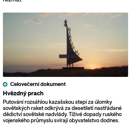
Celovečerní dokument
Hvězdný prach
Putování rozsáhlou kazašskou stepí za úlomky
sovětských raket odkrývá za desetiletí nastřádané
dědictví sovětské nadvlády. Tíživé dopady ruského
vojenského průmyslu svírají obyvatelstvo dodnes.