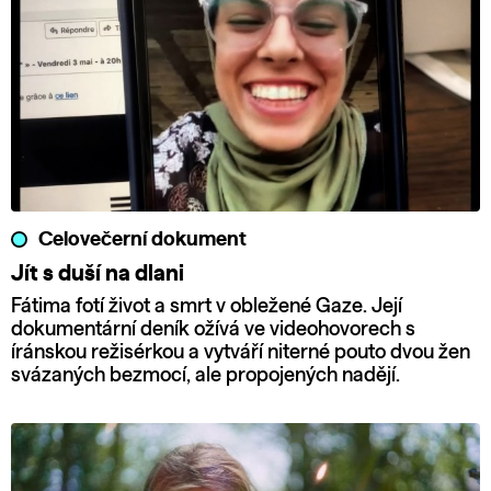
Celovečerní dokument
Jít s duší na dlani
Fátima fotí život a smrt v obležené Gaze. Její
dokumentární deník ožívá ve videohovorech s
íránskou režisérkou a vytváří niterné pouto dvou žen
svázaných bezmocí, ale propojených nadějí.