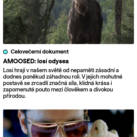
Celovečerní dokument
AMOOSED: losí odysea
Losi hrají v našem světě od nepaměti zásadní a
dodnes poněkud záhadnou roli. V jejich mohutné
postavě se zrcadlí značná síla, klidná krása i
zapomenuté pouto mezi člověkem a divokou
přírodou.