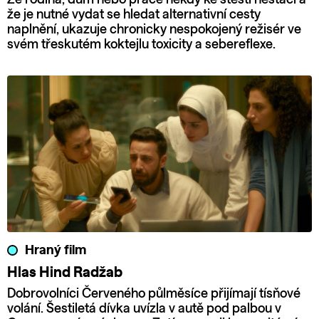
že je nutné vydat se hledat alternativní cesty
naplnění, ukazuje chronicky nespokojený režisér ve
svém třeskutém koktejlu toxicity a sebereflexe.
Hraný film
Hlas Hind Radžab
Dobrovolníci Červeného půlměsíce přijímají tísňové
volání. Šestiletá dívka uvízla v autě pod palbou v