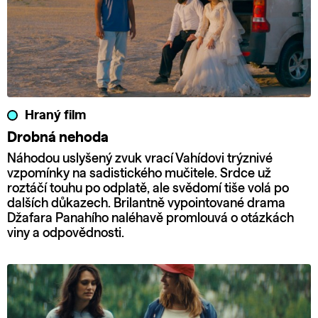
Hraný film
Drobná nehoda
Náhodou uslyšený zvuk vrací Vahídovi trýznivé
vzpomínky na sadistického mučitele. Srdce už
roztáčí touhu po odplatě, ale svědomí tiše volá po
dalších důkazech. Brilantně vypointované drama
Džafara Panahího naléhavě promlouvá o otázkách
viny a odpovědnosti.