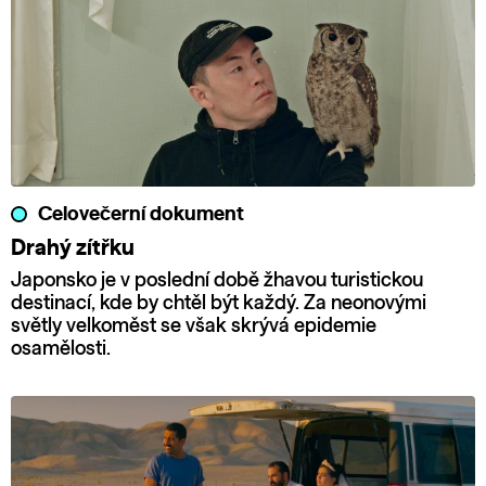
Celovečerní dokument
Drahý zítřku
Japonsko je v poslední době žhavou turistickou
destinací, kde by chtěl být každý. Za neonovými
světly velkoměst se však skrývá epidemie
osamělosti.