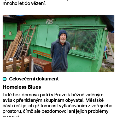
mnoho let do vězení.
Celovečerní dokument
Homeless Blues
Lidé bez domova patří v Praze k běžně viděným,
avšak přehlíženým skupinám obyvatel. Městské
části řeší jejich přítomnost vytlačováním z veřejného
prostoru, čímž ale bezdomovci ani jejich problémy
nezmizí.