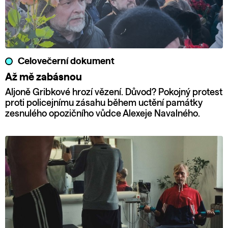
Celovečerní dokument
Až mě zabásnou
Aljoně Gribkové hrozí vězení. Důvod? Pokojný protest
proti policejnímu zásahu během uctění památky
zesnulého opozičního vůdce Alexeje Navalného.