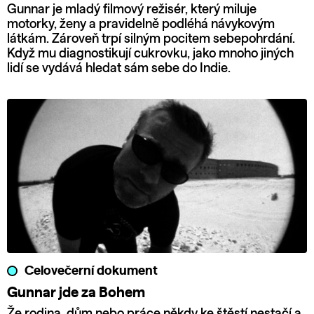
Gunnar je mladý filmový režisér, který miluje
motorky, ženy a pravidelně podléhá návykovým
látkám. Zároveň trpí silným pocitem sebepohrdání.
Když mu diagnostikují cukrovku, jako mnoho jiných
lidí se vydává hledat sám sebe do Indie.
Celovečerní dokument
Gunnar jde za Bohem
Že rodina, dům nebo práce někdy ke štěstí nestačí a