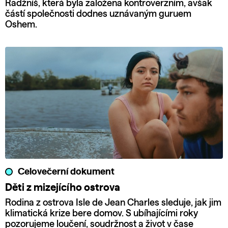
Radžníš, která byla založena kontroverzním, avšak
částí společnosti dodnes uznávaným guruem
Oshem.
Celovečerní dokument
Děti z mizejícího ostrova
Rodina z ostrova Isle de Jean Charles sleduje, jak jim
klimatická krize bere domov. S ubíhajícími roky
pozorujeme loučení, soudržnost a život v čase