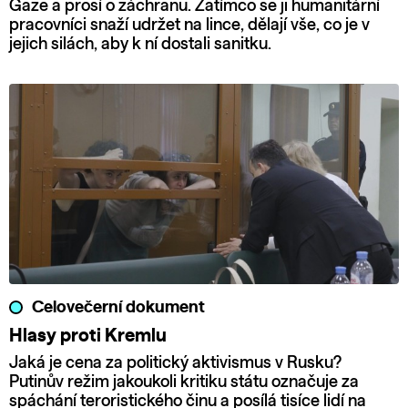
Gaze a prosí o záchranu. Zatímco se ji humanitární
pracovníci snaží udržet na lince, dělají vše, co je v
jejich silách, aby k ní dostali sanitku.
Celovečerní dokument
Hlasy proti Kremlu
Jaká je cena za politický aktivismus v Rusku?
Putinův režim jakoukoli kritiku státu označuje za
spáchání teroristického činu a posílá tisíce lidí na