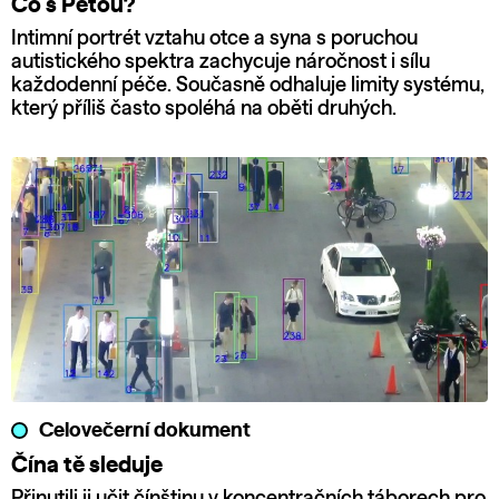
Co s Péťou?
Intimní portrét vztahu otce a syna s poruchou
autistického spektra zachycuje náročnost i sílu
každodenní péče. Současně odhaluje limity systému,
který příliš často spoléhá na oběti druhých.
Celovečerní dokument
Čína tě sleduje
Přinutili ji učit čínštinu v koncentračních táborech pro