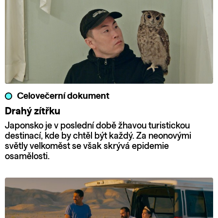
Celovečerní dokument
Drahý zítřku
Japonsko je v poslední době žhavou turistickou
destinací, kde by chtěl být každý. Za neonovými
světly velkoměst se však skrývá epidemie
osamělosti.