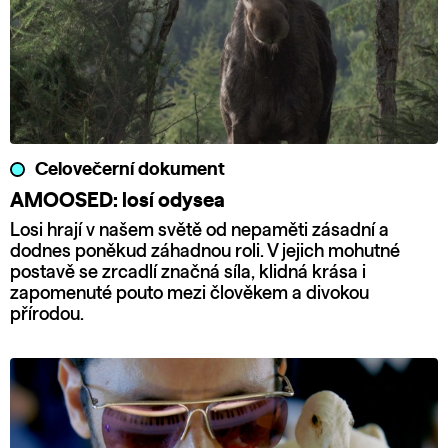
Celovečerní dokument
AMOOSED: losí odysea
Losi hrají v našem světě od nepaměti zásadní a
dodnes poněkud záhadnou roli. V jejich mohutné
postavě se zrcadlí značná síla, klidná krása i
zapomenuté pouto mezi člověkem a divokou
přírodou.