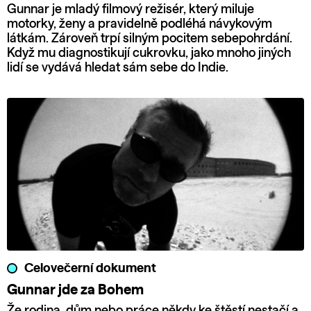
Gunnar je mladý filmový režisér, který miluje
motorky, ženy a pravidelně podléhá návykovým
látkám. Zároveň trpí silným pocitem sebepohrdání.
Když mu diagnostikují cukrovku, jako mnoho jiných
lidí se vydává hledat sám sebe do Indie.
Celovečerní dokument
Gunnar jde za Bohem
Že rodina, dům nebo práce někdy ke štěstí nestačí a