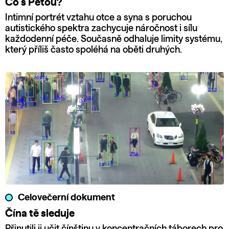
Co s Péťou?
Intimní portrét vztahu otce a syna s poruchou
autistického spektra zachycuje náročnost i sílu
každodenní péče. Současně odhaluje limity systému,
který příliš často spoléhá na oběti druhých.
Celovečerní dokument
Čína tě sleduje
Přinutili ji učit čínštinu v koncentračních táborech pro