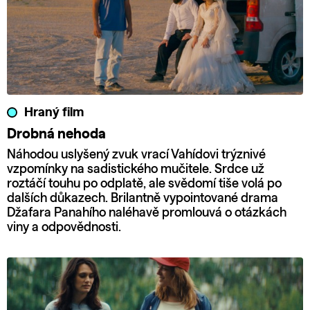
Hraný film
Drobná nehoda
Náhodou uslyšený zvuk vrací Vahídovi trýznivé
vzpomínky na sadistického mučitele. Srdce už
roztáčí touhu po odplatě, ale svědomí tiše volá po
dalších důkazech. Brilantně vypointované drama
Džafara Panahího naléhavě promlouvá o otázkách
viny a odpovědnosti.