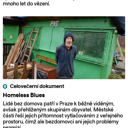
mnoho let do vězení.
Celovečerní dokument
Homeless Blues
Lidé bez domova patří v Praze k běžně viděným,
avšak přehlíženým skupinám obyvatel. Městské
části řeší jejich přítomnost vytlačováním z veřejného
prostoru, čímž ale bezdomovci ani jejich problémy
nezmizí.