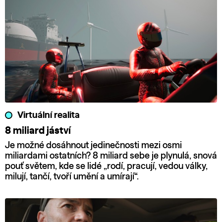
Virtuální realita
8 miliard jáství
Je možné dosáhnout jedinečnosti mezi osmi
miliardami ostatních? 8 miliard sebe je plynulá, snová
pouť světem, kde se lidé „rodí, pracují, vedou války,
milují, tančí, tvoří umění a umírají“.