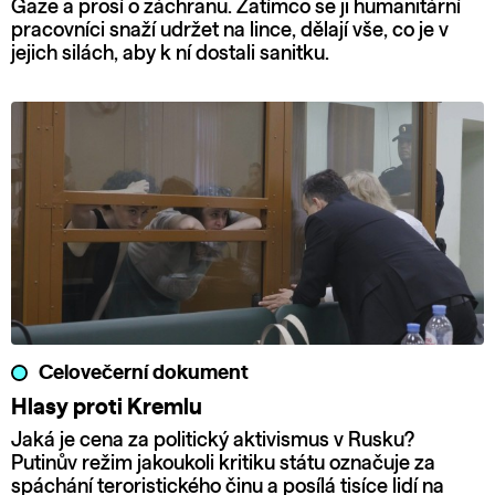
Gaze a prosí o záchranu. Zatímco se ji humanitární
pracovníci snaží udržet na lince, dělají vše, co je v
jejich silách, aby k ní dostali sanitku.
Celovečerní dokument
Hlasy proti Kremlu
Jaká je cena za politický aktivismus v Rusku?
Putinův režim jakoukoli kritiku státu označuje za
spáchání teroristického činu a posílá tisíce lidí na