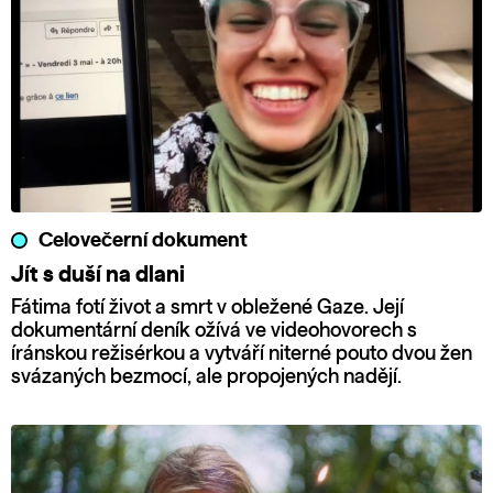
Celovečerní dokument
Jít s duší na dlani
Fátima fotí život a smrt v obležené Gaze. Její
dokumentární deník ožívá ve videohovorech s
íránskou režisérkou a vytváří niterné pouto dvou žen
svázaných bezmocí, ale propojených nadějí.