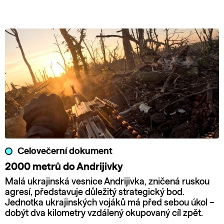
Celovečerní dokument
2000 metrů do Andrijivky
Malá ukrajinská vesnice Andrijivka, zničená ruskou
agresí, představuje důležitý strategický bod.
Jednotka ukrajinských vojáků má před sebou úkol –
dobýt dva kilometry vzdálený okupovaný cíl zpět.