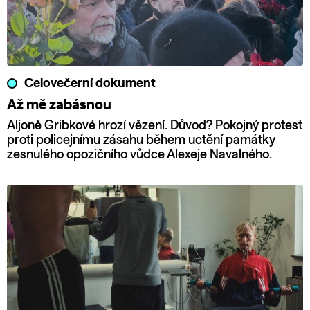
Celovečerní dokument
Až mě zabásnou
Aljoně Gribkové hrozí vězení. Důvod? Pokojný protest
proti policejnímu zásahu během uctění památky
zesnulého opozičního vůdce Alexeje Navalného.