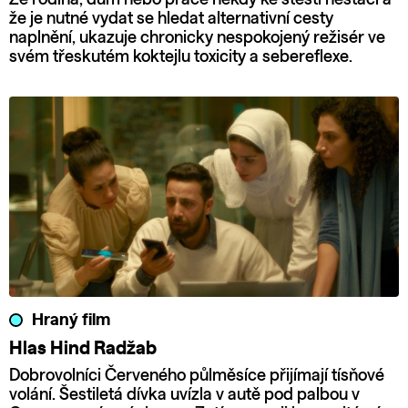
že je nutné vydat se hledat alternativní cesty
naplnění, ukazuje chronicky nespokojený režisér ve
svém třeskutém koktejlu toxicity a sebereflexe.
Hraný film
Hlas Hind Radžab
Dobrovolníci Červeného půlměsíce přijímají tísňové
volání. Šestiletá dívka uvízla v autě pod palbou v