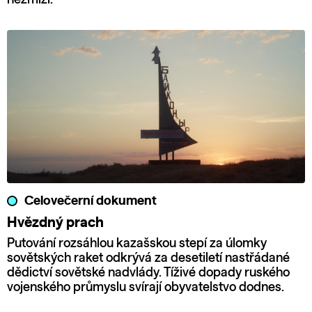
Celovečerní dokument
Hvězdný prach
Putování rozsáhlou kazašskou stepí za úlomky
sovětských raket odkrývá za desetiletí nastřádané
dědictví sovětské nadvlády. Tíživé dopady ruského
vojenského průmyslu svírají obyvatelstvo dodnes.