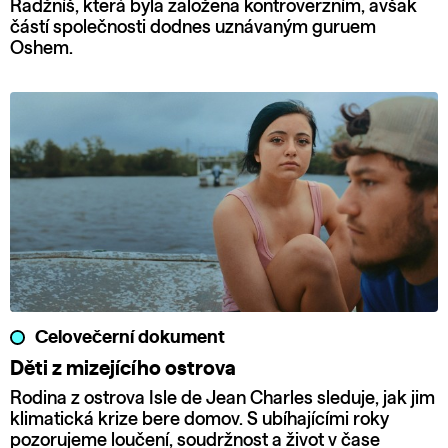
Radžníš, která byla založena kontroverzním, avšak
částí společnosti dodnes uznávaným guruem
Oshem.
Celovečerní dokument
Děti z mizejícího ostrova
Rodina z ostrova Isle de Jean Charles sleduje, jak jim
klimatická krize bere domov. S ubíhajícími roky
pozorujeme loučení, soudržnost a život v čase