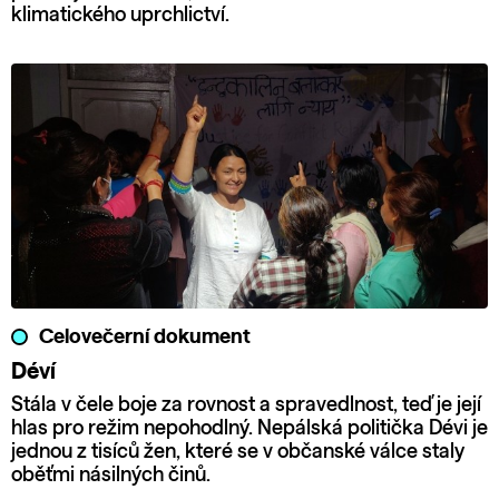
klimatického uprchlictví.
Celovečerní dokument
Déví
Stála v čele boje za rovnost a spravedlnost, teď je její
hlas pro režim nepohodlný. Nepálská politička Dévi je
jednou z tisíců žen, které se v občanské válce staly
oběťmi násilných činů.