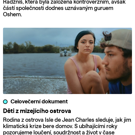
Radžníš, která byla založena kontroverzním, avšak
částí společnosti dodnes uznávaným guruem
Oshem.
Celovečerní dokument
Děti z mizejícího ostrova
Rodina z ostrova Isle de Jean Charles sleduje, jak jim
klimatická krize bere domov. S ubíhajícími roky
pozorujeme loučení, soudržnost a život v čase