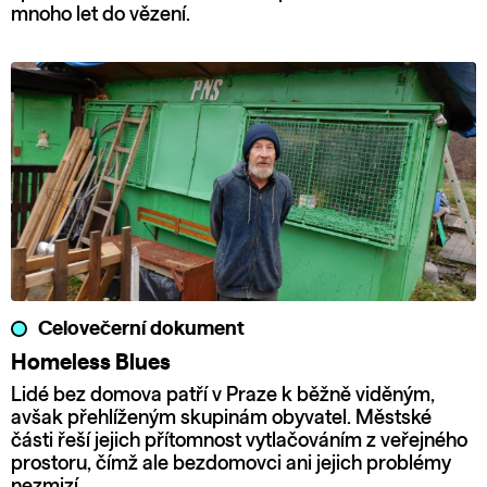
mnoho let do vězení.
Celovečerní dokument
Homeless Blues
Lidé bez domova patří v Praze k běžně viděným,
avšak přehlíženým skupinám obyvatel. Městské
části řeší jejich přítomnost vytlačováním z veřejného
prostoru, čímž ale bezdomovci ani jejich problémy
nezmizí.