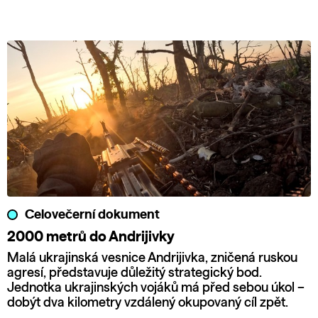
Celovečerní dokument
2000 metrů do Andrijivky
Malá ukrajinská vesnice Andrijivka, zničená ruskou
agresí, představuje důležitý strategický bod.
Jednotka ukrajinských vojáků má před sebou úkol –
dobýt dva kilometry vzdálený okupovaný cíl zpět.