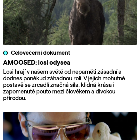
Celovečerní dokument
AMOOSED: losí odysea
Losi hrají v našem světě od nepaměti zásadní a
dodnes poněkud záhadnou roli. V jejich mohutné
postavě se zrcadlí značná síla, klidná krása i
zapomenuté pouto mezi člověkem a divokou
přírodou.