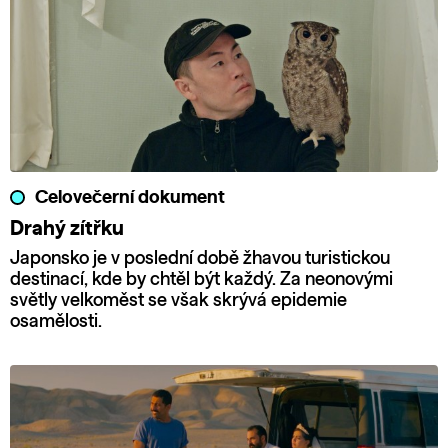
Celovečerní dokument
Drahý zítřku
Japonsko je v poslední době žhavou turistickou
destinací, kde by chtěl být každý. Za neonovými
světly velkoměst se však skrývá epidemie
osamělosti.