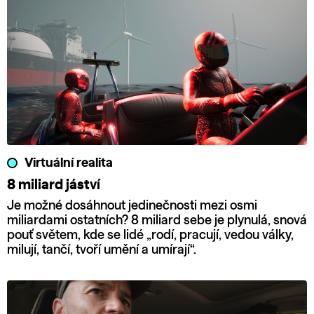
Virtuální realita
8 miliard jáství
Je možné dosáhnout jedinečnosti mezi osmi
miliardami ostatních? 8 miliard sebe je plynulá, snová
pouť světem, kde se lidé „rodí, pracují, vedou války,
milují, tančí, tvoří umění a umírají“.