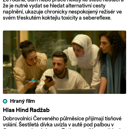
že je nutné vydat se hledat alternativní cesty
naplnění, ukazuje chronicky nespokojený režisér ve
svém třeskutém koktejlu toxicity a sebereflexe.
Hraný film
Hlas Hind Radžab
Dobrovolníci Červeného půlměsíce přijímají tísňové
volání. Šestiletá dívka uvízla v autě pod palbou v