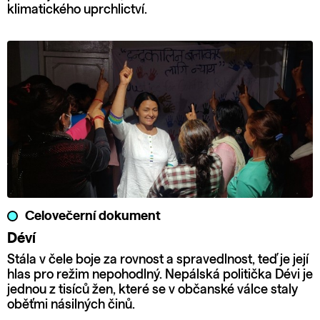
klimatického uprchlictví.
Celovečerní dokument
Déví
Stála v čele boje za rovnost a spravedlnost, teď je její
hlas pro režim nepohodlný. Nepálská politička Dévi je
jednou z tisíců žen, které se v občanské válce staly
oběťmi násilných činů.