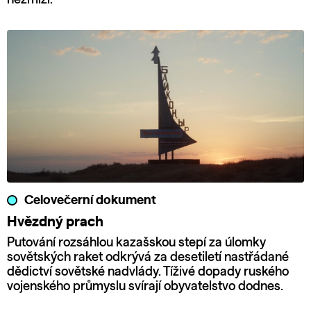
Celovečerní dokument
Hvězdný prach
Putování rozsáhlou kazašskou stepí za úlomky
sovětských raket odkrývá za desetiletí nastřádané
dědictví sovětské nadvlády. Tíživé dopady ruského
vojenského průmyslu svírají obyvatelstvo dodnes.