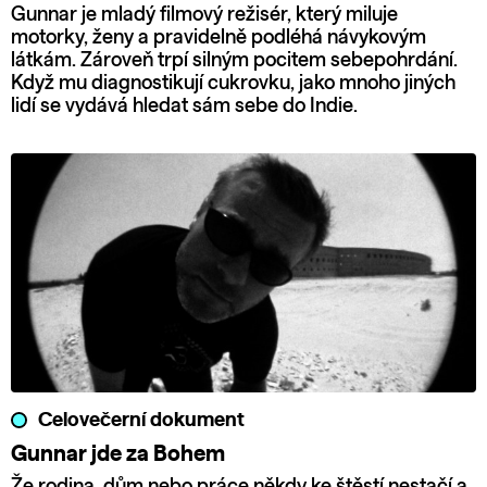
Gunnar je mladý filmový režisér, který miluje
motorky, ženy a pravidelně podléhá návykovým
látkám. Zároveň trpí silným pocitem sebepohrdání.
Když mu diagnostikují cukrovku, jako mnoho jiných
lidí se vydává hledat sám sebe do Indie.
Celovečerní dokument
Gunnar jde za Bohem
Že rodina, dům nebo práce někdy ke štěstí nestačí a