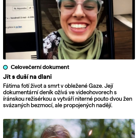
Celovečerní dokument
Jít s duší na dlani
Fátima fotí život a smrt v obležené Gaze. Její
dokumentární deník ožívá ve videohovorech s
íránskou režisérkou a vytváří niterné pouto dvou žen
svázaných bezmocí, ale propojených nadějí.