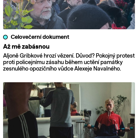
Celovečerní dokument
Až mě zabásnou
Aljoně Gribkové hrozí vězení. Důvod? Pokojný protest
proti policejnímu zásahu během uctění památky
zesnulého opozičního vůdce Alexeje Navalného.