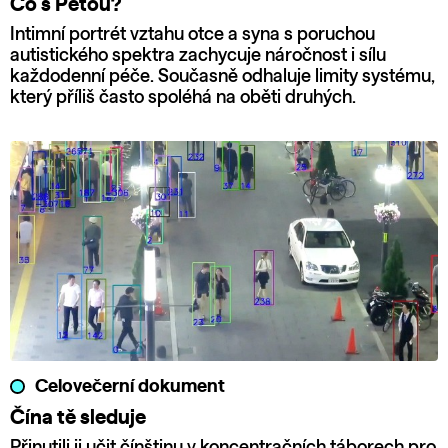
Co s Péťou?
Intimní portrét vztahu otce a syna s poruchou
autistického spektra zachycuje náročnost i sílu
každodenní péče. Současně odhaluje limity systému,
který příliš často spoléhá na oběti druhých.
Celovečerní dokument
Čína tě sleduje
Přinutili ji učit čínštinu v koncentračních táborech pro