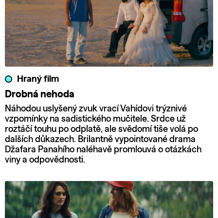
Hraný film
Drobná nehoda
Náhodou uslyšený zvuk vrací Vahídovi trýznivé
vzpomínky na sadistického mučitele. Srdce už
roztáčí touhu po odplatě, ale svědomí tiše volá po
dalších důkazech. Brilantně vypointované drama
Džafara Panahího naléhavě promlouvá o otázkách
viny a odpovědnosti.