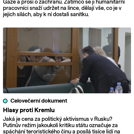
Gaze a prosí o záchranu. Zatímco se ji humanitární
pracovníci snaží udržet na lince, dělají vše, co je v
jejich silách, aby k ní dostali sanitku.
Celovečerní dokument
Hlasy proti Kremlu
Jaká je cena za politický aktivismus v Rusku?
Putinův režim jakoukoli kritiku státu označuje za
spáchání teroristického činu a posílá tisíce lidí na