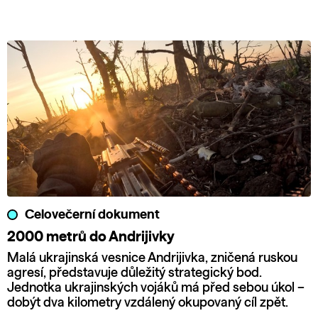
Celovečerní dokument
2000 metrů do Andrijivky
Malá ukrajinská vesnice Andrijivka, zničená ruskou
agresí, představuje důležitý strategický bod.
Jednotka ukrajinských vojáků má před sebou úkol –
dobýt dva kilometry vzdálený okupovaný cíl zpět.