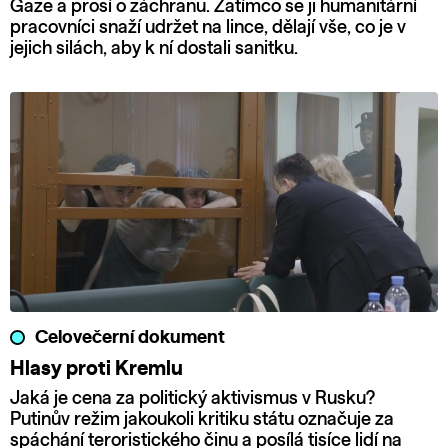
Gaze a prosí o záchranu. Zatímco se ji humanitární
pracovníci snaží udržet na lince, dělají vše, co je v
jejich silách, aby k ní dostali sanitku.
Celovečerní dokument
Hlasy proti Kremlu
Jaká je cena za politický aktivismus v Rusku?
Putinův režim jakoukoli kritiku státu označuje za
spáchání teroristického činu a posílá tisíce lidí na