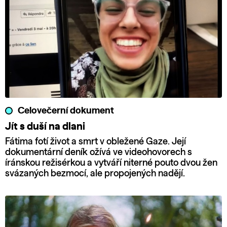
Celovečerní dokument
Jít s duší na dlani
Fátima fotí život a smrt v obležené Gaze. Její
dokumentární deník ožívá ve videohovorech s
íránskou režisérkou a vytváří niterné pouto dvou žen
svázaných bezmocí, ale propojených nadějí.