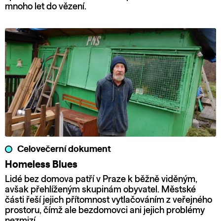
mnoho let do vězení.
Celovečerní dokument
Homeless Blues
Lidé bez domova patří v Praze k běžně viděným,
avšak přehlíženým skupinám obyvatel. Městské
části řeší jejich přítomnost vytlačováním z veřejného
prostoru, čímž ale bezdomovci ani jejich problémy
nezmizí.