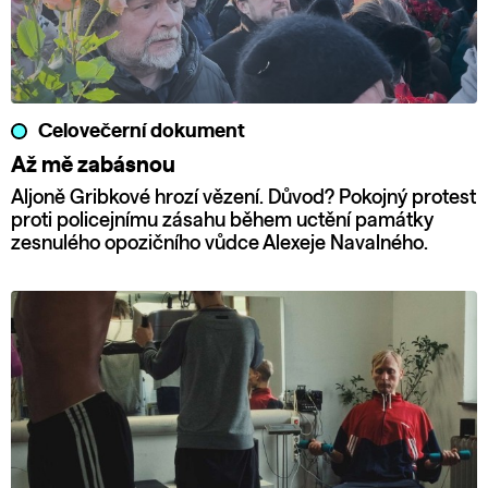
Celovečerní dokument
Až mě zabásnou
Aljoně Gribkové hrozí vězení. Důvod? Pokojný protest
proti policejnímu zásahu během uctění památky
zesnulého opozičního vůdce Alexeje Navalného.