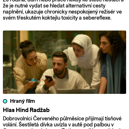
že je nutné vydat se hledat alternativní cesty
naplnění, ukazuje chronicky nespokojený režisér ve
svém třeskutém koktejlu toxicity a sebereflexe.
Hraný film
Hlas Hind Radžab
Dobrovolníci Červeného půlměsíce přijímají tísňové
volání. Šestiletá dívka uvízla v autě pod palbou v