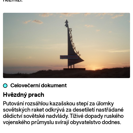
Celovečerní dokument
Hvězdný prach
Putování rozsáhlou kazašskou stepí za úlomky
sovětských raket odkrývá za desetiletí nastřádané
dědictví sovětské nadvlády. Tíživé dopady ruského
vojenského průmyslu svírají obyvatelstvo dodnes.