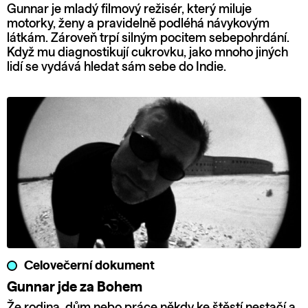
Gunnar je mladý filmový režisér, který miluje
motorky, ženy a pravidelně podléhá návykovým
látkám. Zároveň trpí silným pocitem sebepohrdání.
Když mu diagnostikují cukrovku, jako mnoho jiných
lidí se vydává hledat sám sebe do Indie.
Celovečerní dokument
Gunnar jde za Bohem
Že rodina, dům nebo práce někdy ke štěstí nestačí a