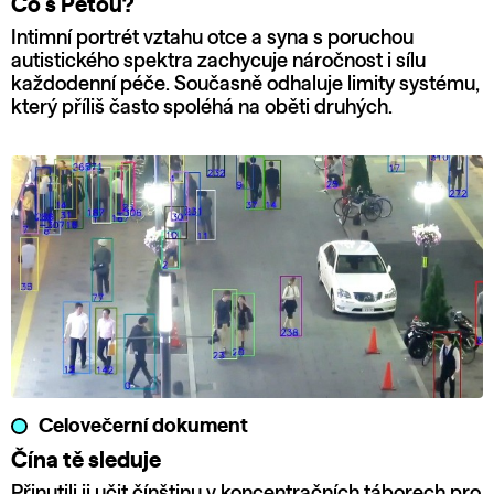
Co s Péťou?
Intimní portrét vztahu otce a syna s poruchou
autistického spektra zachycuje náročnost i sílu
každodenní péče. Současně odhaluje limity systému,
který příliš často spoléhá na oběti druhých.
Celovečerní dokument
Čína tě sleduje
Přinutili ji učit čínštinu v koncentračních táborech pro