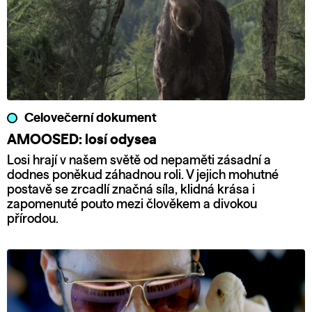
Celovečerní dokument
AMOOSED: losí odysea
Losi hrají v našem světě od nepaměti zásadní a
dodnes poněkud záhadnou roli. V jejich mohutné
postavě se zrcadlí značná síla, klidná krása i
zapomenuté pouto mezi člověkem a divokou
přírodou.