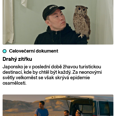
Celovečerní dokument
Drahý zítřku
Japonsko je v poslední době žhavou turistickou
destinací, kde by chtěl být každý. Za neonovými
světly velkoměst se však skrývá epidemie
osamělosti.