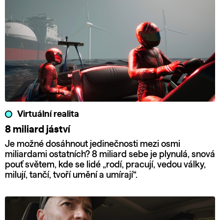
Virtuální realita
8 miliard jáství
Je možné dosáhnout jedinečnosti mezi osmi
miliardami ostatních? 8 miliard sebe je plynulá, snová
pouť světem, kde se lidé „rodí, pracují, vedou války,
milují, tančí, tvoří umění a umírají“.