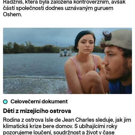
Radžníš, která byla založena kontroverzním, avšak
částí společnosti dodnes uznávaným guruem
Oshem.
Celovečerní dokument
Děti z mizejícího ostrova
Rodina z ostrova Isle de Jean Charles sleduje, jak jim
klimatická krize bere domov. S ubíhajícími roky
pozorujeme loučení, soudržnost a život v čase