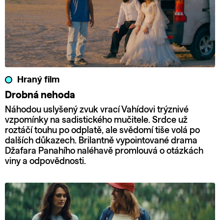
Hraný film
Drobná nehoda
Náhodou uslyšený zvuk vrací Vahídovi trýznivé
vzpomínky na sadistického mučitele. Srdce už
roztáčí touhu po odplatě, ale svědomí tiše volá po
dalších důkazech. Brilantně vypointované drama
Džafara Panahího naléhavě promlouvá o otázkách
viny a odpovědnosti.