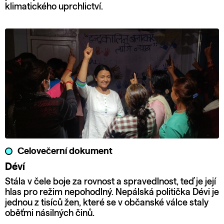
klimatického uprchlictví.
Celovečerní dokument
Déví
Stála v čele boje za rovnost a spravedlnost, teď je její
hlas pro režim nepohodlný. Nepálská politička Dévi je
jednou z tisíců žen, které se v občanské válce staly
oběťmi násilných činů.