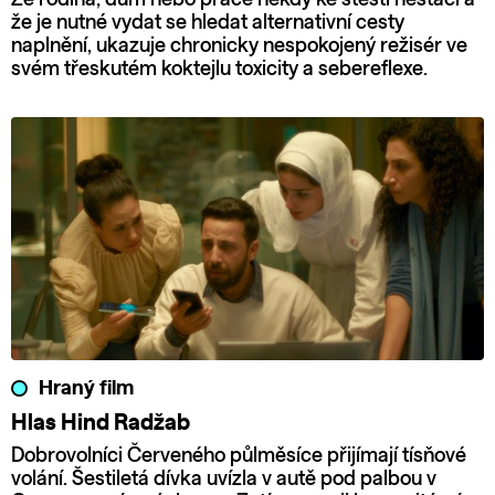
že je nutné vydat se hledat alternativní cesty
naplnění, ukazuje chronicky nespokojený režisér ve
svém třeskutém koktejlu toxicity a sebereflexe.
Hraný film
Hlas Hind Radžab
Dobrovolníci Červeného půlměsíce přijímají tísňové
volání. Šestiletá dívka uvízla v autě pod palbou v