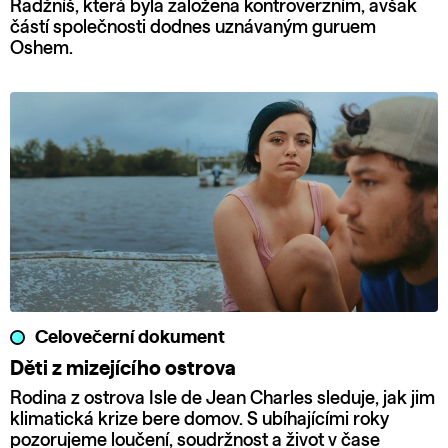
Radžníš, která byla založena kontroverzním, avšak
částí společnosti dodnes uznávaným guruem
Oshem.
Celovečerní dokument
Děti z mizejícího ostrova
Rodina z ostrova Isle de Jean Charles sleduje, jak jim
klimatická krize bere domov. S ubíhajícími roky
pozorujeme loučení, soudržnost a život v čase