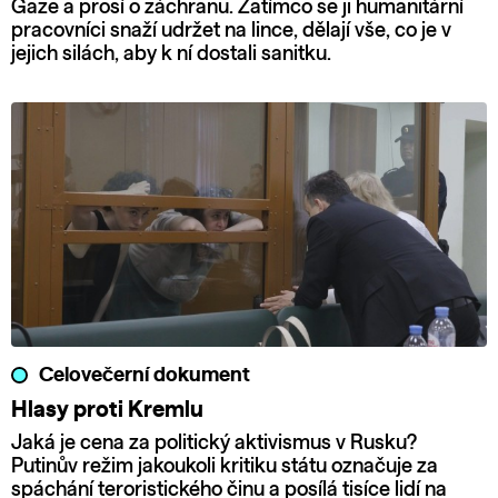
Gaze a prosí o záchranu. Zatímco se ji humanitární
pracovníci snaží udržet na lince, dělají vše, co je v
jejich silách, aby k ní dostali sanitku.
Celovečerní dokument
Hlasy proti Kremlu
Jaká je cena za politický aktivismus v Rusku?
Putinův režim jakoukoli kritiku státu označuje za
spáchání teroristického činu a posílá tisíce lidí na