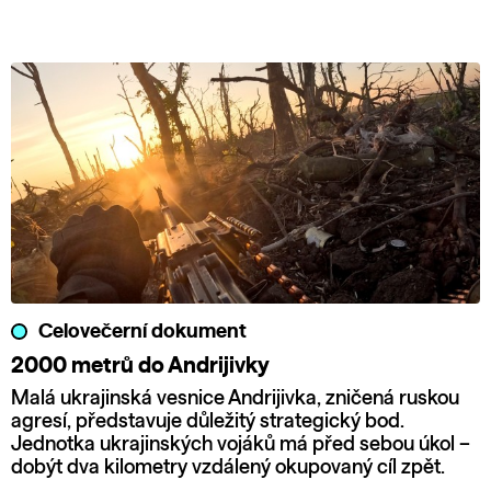
Celovečerní dokument
2000 metrů do Andrijivky
Malá ukrajinská vesnice Andrijivka, zničená ruskou
agresí, představuje důležitý strategický bod.
Jednotka ukrajinských vojáků má před sebou úkol –
dobýt dva kilometry vzdálený okupovaný cíl zpět.