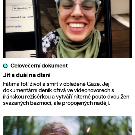
Celovečerní dokument
Jít s duší na dlani
Fátima fotí život a smrt v obležené Gaze. Její
dokumentární deník ožívá ve videohovorech s
íránskou režisérkou a vytváří niterné pouto dvou žen
svázaných bezmocí, ale propojených nadějí.