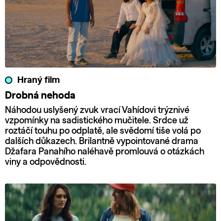
Hraný film
Drobná nehoda
Náhodou uslyšený zvuk vrací Vahídovi trýznivé
vzpomínky na sadistického mučitele. Srdce už
roztáčí touhu po odplatě, ale svědomí tiše volá po
dalších důkazech. Brilantně vypointované drama
Džafara Panahího naléhavě promlouvá o otázkách
viny a odpovědnosti.