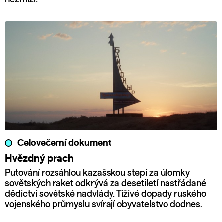
Celovečerní dokument
Hvězdný prach
Putování rozsáhlou kazašskou stepí za úlomky
sovětských raket odkrývá za desetiletí nastřádané
dědictví sovětské nadvlády. Tíživé dopady ruského
vojenského průmyslu svírají obyvatelstvo dodnes.