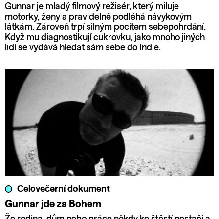
Gunnar je mladý filmový režisér, který miluje
motorky, ženy a pravidelně podléhá návykovým
látkám. Zároveň trpí silným pocitem sebepohrdání.
Když mu diagnostikují cukrovku, jako mnoho jiných
lidí se vydává hledat sám sebe do Indie.
Celovečerní dokument
Gunnar jde za Bohem
Že rodina, dům nebo práce někdy ke štěstí nestačí a