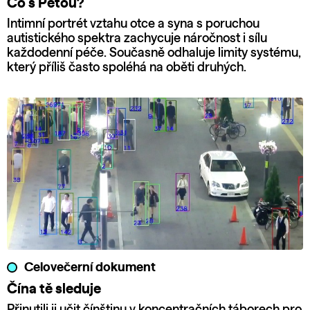
Co s Péťou?
Intimní portrét vztahu otce a syna s poruchou
autistického spektra zachycuje náročnost i sílu
každodenní péče. Současně odhaluje limity systému,
který příliš často spoléhá na oběti druhých.
Celovečerní dokument
Čína tě sleduje
Přinutili ji učit čínštinu v koncentračních táborech pro