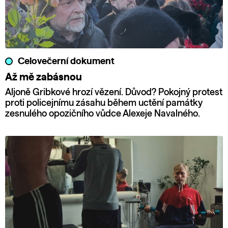
Celovečerní dokument
Až mě zabásnou
Aljoně Gribkové hrozí vězení. Důvod? Pokojný protest
proti policejnímu zásahu během uctění památky
zesnulého opozičního vůdce Alexeje Navalného.