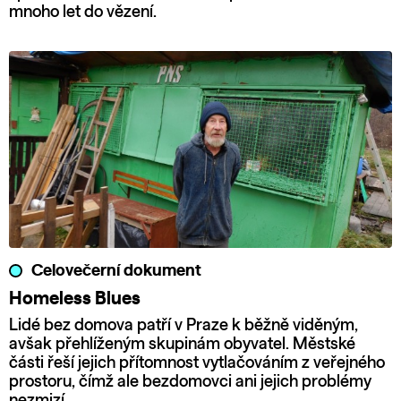
mnoho let do vězení.
Celovečerní dokument
Homeless Blues
Lidé bez domova patří v Praze k běžně viděným,
avšak přehlíženým skupinám obyvatel. Městské
části řeší jejich přítomnost vytlačováním z veřejného
prostoru, čímž ale bezdomovci ani jejich problémy
nezmizí.