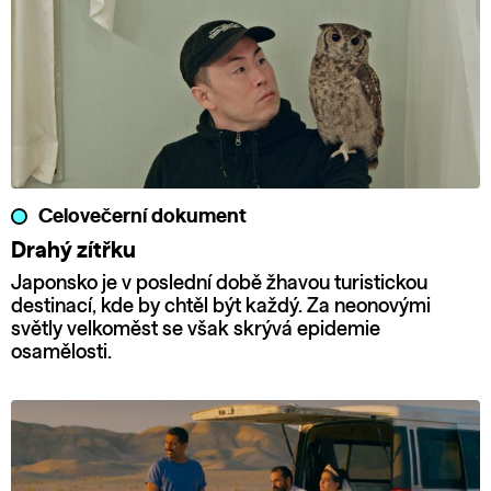
Celovečerní dokument
Drahý zítřku
Japonsko je v poslední době žhavou turistickou
destinací, kde by chtěl být každý. Za neonovými
světly velkoměst se však skrývá epidemie
osamělosti.