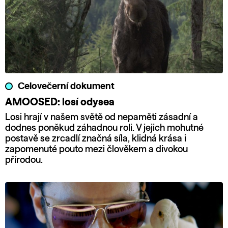
Celovečerní dokument
AMOOSED: losí odysea
Losi hrají v našem světě od nepaměti zásadní a
dodnes poněkud záhadnou roli. V jejich mohutné
postavě se zrcadlí značná síla, klidná krása i
zapomenuté pouto mezi člověkem a divokou
přírodou.