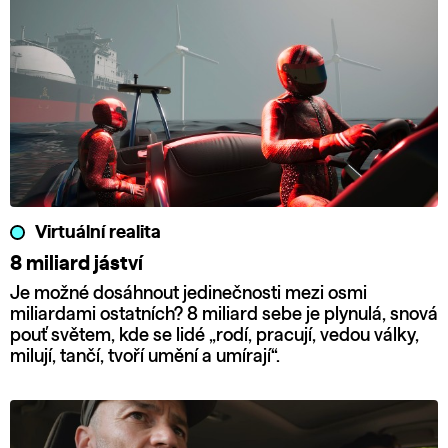
Virtuální realita
8 miliard jáství
Je možné dosáhnout jedinečnosti mezi osmi
miliardami ostatních? 8 miliard sebe je plynulá, snová
pouť světem, kde se lidé „rodí, pracují, vedou války,
milují, tančí, tvoří umění a umírají“.