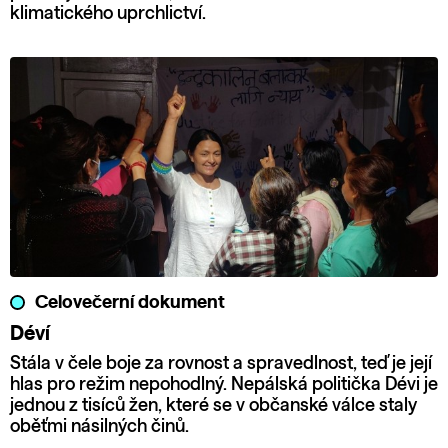
klimatického uprchlictví.
Celovečerní dokument
Déví
Stála v čele boje za rovnost a spravedlnost, teď je její
hlas pro režim nepohodlný. Nepálská politička Dévi je
jednou z tisíců žen, které se v občanské válce staly
oběťmi násilných činů.