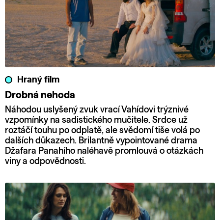
Hraný film
Drobná nehoda
Náhodou uslyšený zvuk vrací Vahídovi trýznivé
vzpomínky na sadistického mučitele. Srdce už
roztáčí touhu po odplatě, ale svědomí tiše volá po
dalších důkazech. Brilantně vypointované drama
Džafara Panahího naléhavě promlouvá o otázkách
viny a odpovědnosti.