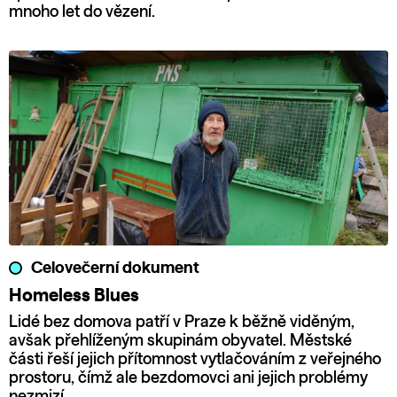
mnoho let do vězení.
Celovečerní dokument
Homeless Blues
Lidé bez domova patří v Praze k běžně viděným,
avšak přehlíženým skupinám obyvatel. Městské
části řeší jejich přítomnost vytlačováním z veřejného
prostoru, čímž ale bezdomovci ani jejich problémy
nezmizí.