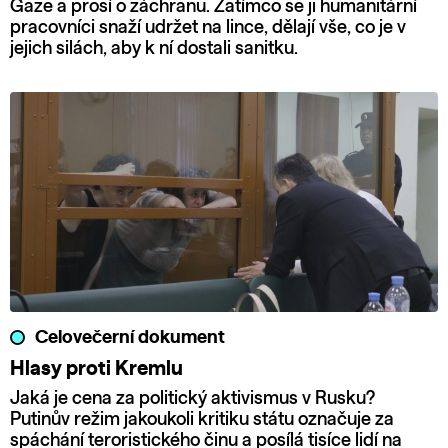
Gaze a prosí o záchranu. Zatímco se ji humanitární
pracovníci snaží udržet na lince, dělají vše, co je v
jejich silách, aby k ní dostali sanitku.
Celovečerní dokument
Hlasy proti Kremlu
Jaká je cena za politický aktivismus v Rusku?
Putinův režim jakoukoli kritiku státu označuje za
spáchání teroristického činu a posílá tisíce lidí na