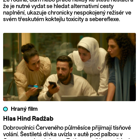
že je nutné vydat se hledat alternativní cesty
naplnění, ukazuje chronicky nespokojený režisér ve
svém třeskutém koktejlu toxicity a sebereflexe.
Hraný film
Hlas Hind Radžab
Dobrovolníci Červeného půlměsíce přijímají tísňové
volání. Šestiletá dívka uvízla v autě pod palbou v