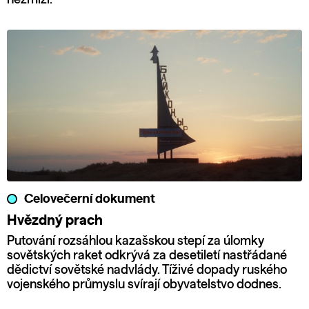
Celovečerní dokument
Hvězdný prach
Putování rozsáhlou kazašskou stepí za úlomky
sovětských raket odkrývá za desetiletí nastřádané
dědictví sovětské nadvlády. Tíživé dopady ruského
vojenského průmyslu svírají obyvatelstvo dodnes.