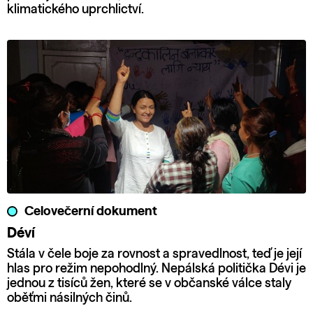
klimatického uprchlictví.
Celovečerní dokument
Déví
Stála v čele boje za rovnost a spravedlnost, teď je její
hlas pro režim nepohodlný. Nepálská politička Dévi je
jednou z tisíců žen, které se v občanské válce staly
oběťmi násilných činů.