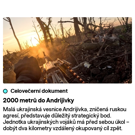
Celovečerní dokument
2000 metrů do Andrijivky
Malá ukrajinská vesnice Andrijivka, zničená ruskou
agresí, představuje důležitý strategický bod.
Jednotka ukrajinských vojáků má před sebou úkol –
dobýt dva kilometry vzdálený okupovaný cíl zpět.