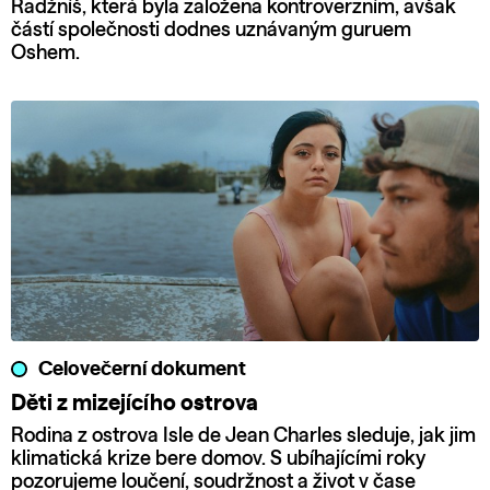
Radžníš, která byla založena kontroverzním, avšak
částí společnosti dodnes uznávaným guruem
Oshem.
Celovečerní dokument
Děti z mizejícího ostrova
Rodina z ostrova Isle de Jean Charles sleduje, jak jim
klimatická krize bere domov. S ubíhajícími roky
pozorujeme loučení, soudržnost a život v čase