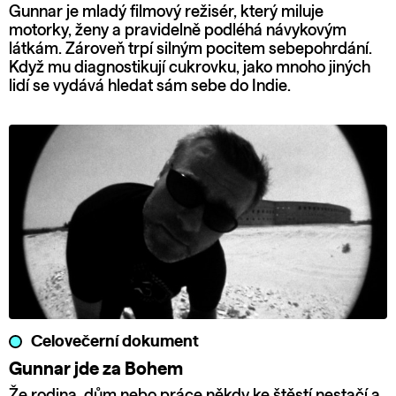
Gunnar je mladý filmový režisér, který miluje
motorky, ženy a pravidelně podléhá návykovým
látkám. Zároveň trpí silným pocitem sebepohrdání.
Když mu diagnostikují cukrovku, jako mnoho jiných
lidí se vydává hledat sám sebe do Indie.
Celovečerní dokument
Gunnar jde za Bohem
Že rodina, dům nebo práce někdy ke štěstí nestačí a