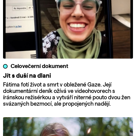
Celovečerní dokument
Jít s duší na dlani
Fátima fotí život a smrt v obležené Gaze. Její
dokumentární deník ožívá ve videohovorech s
íránskou režisérkou a vytváří niterné pouto dvou žen
svázaných bezmocí, ale propojených nadějí.