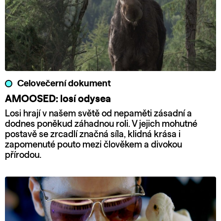
Celovečerní dokument
AMOOSED: losí odysea
Losi hrají v našem světě od nepaměti zásadní a
dodnes poněkud záhadnou roli. V jejich mohutné
postavě se zrcadlí značná síla, klidná krása i
zapomenuté pouto mezi člověkem a divokou
přírodou.