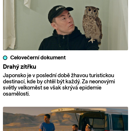
Celovečerní dokument
Drahý zítřku
Japonsko je v poslední době žhavou turistickou
destinací, kde by chtěl být každý. Za neonovými
světly velkoměst se však skrývá epidemie
osamělosti.