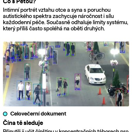
Co s Péťou?
Intimní portrét vztahu otce a syna s poruchou
autistického spektra zachycuje náročnost i sílu
každodenní péče. Současně odhaluje limity systému,
který příliš často spoléhá na oběti druhých.
Celovečerní dokument
Čína tě sleduje
Přinutili ji učit čínštinu v koncentračních táborech pro