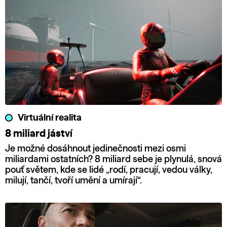
Virtuální realita
8 miliard jáství
Je možné dosáhnout jedinečnosti mezi osmi
miliardami ostatních? 8 miliard sebe je plynulá, snová
pouť světem, kde se lidé „rodí, pracují, vedou války,
milují, tančí, tvoří umění a umírají“.