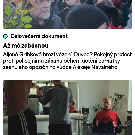
Celovečerní dokument
Až mě zabásnou
Aljoně Gribkové hrozí vězení. Důvod? Pokojný protest
proti policejnímu zásahu během uctění památky
zesnulého opozičního vůdce Alexeje Navalného.