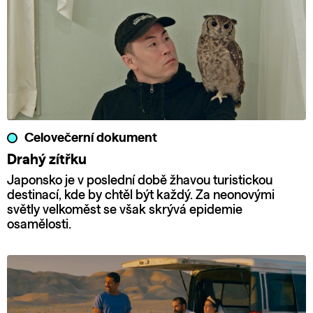
Celovečerní dokument
Drahý zítřku
Japonsko je v poslední době žhavou turistickou
destinací, kde by chtěl být každý. Za neonovými
světly velkoměst se však skrývá epidemie
osamělosti.