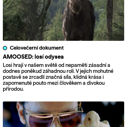
Celovečerní dokument
AMOOSED: losí odysea
Losi hrají v našem světě od nepaměti zásadní a
dodnes poněkud záhadnou roli. V jejich mohutné
postavě se zrcadlí značná síla, klidná krása i
zapomenuté pouto mezi člověkem a divokou
přírodou.