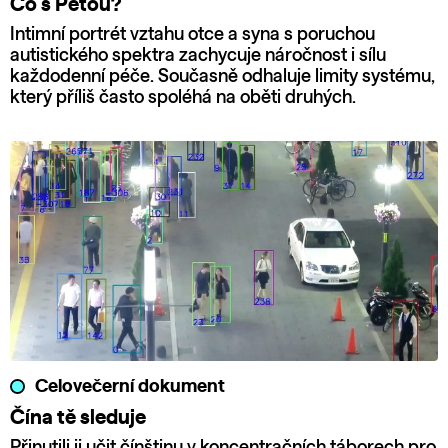
Co s Péťou?
Intimní portrét vztahu otce a syna s poruchou
autistického spektra zachycuje náročnost i sílu
každodenní péče. Současně odhaluje limity systému,
který příliš často spoléhá na oběti druhých.
Celovečerní dokument
Čína tě sleduje
Přinutili ji učit čínštinu v koncentračních táborech pro