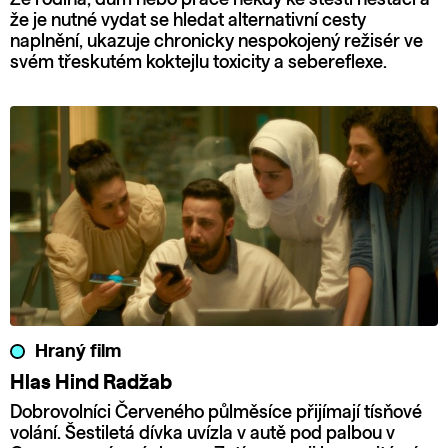
že je nutné vydat se hledat alternativní cesty
naplnění, ukazuje chronicky nespokojený režisér ve
svém třeskutém koktejlu toxicity a sebereflexe.
Hraný film
Hlas Hind Radžab
Dobrovolníci Červeného půlměsíce přijímají tísňové
volání. Šestiletá dívka uvízla v autě pod palbou v