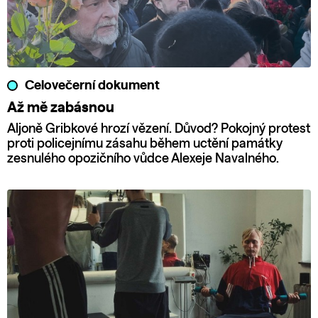
Celovečerní dokument
Až mě zabásnou
Aljoně Gribkové hrozí vězení. Důvod? Pokojný protest
proti policejnímu zásahu během uctění památky
zesnulého opozičního vůdce Alexeje Navalného.