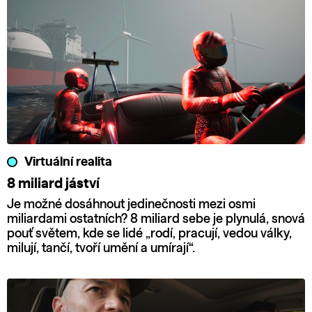
Virtuální realita
8 miliard jáství
Je možné dosáhnout jedinečnosti mezi osmi
miliardami ostatních? 8 miliard sebe je plynulá, snová
pouť světem, kde se lidé „rodí, pracují, vedou války,
milují, tančí, tvoří umění a umírají“.