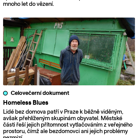
mnoho let do vězení.
Celovečerní dokument
Homeless Blues
Lidé bez domova patří v Praze k běžně viděným,
avšak přehlíženým skupinám obyvatel. Městské
části řeší jejich přítomnost vytlačováním z veřejného
prostoru, čímž ale bezdomovci ani jejich problémy
nezmizí.