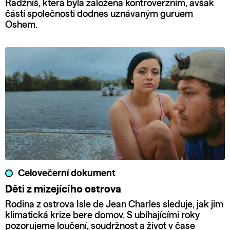
Radžníš, která byla založena kontroverzním, avšak
částí společnosti dodnes uznávaným guruem
Oshem.
Celovečerní dokument
Děti z mizejícího ostrova
Rodina z ostrova Isle de Jean Charles sleduje, jak jim
klimatická krize bere domov. S ubíhajícími roky
pozorujeme loučení, soudržnost a život v čase