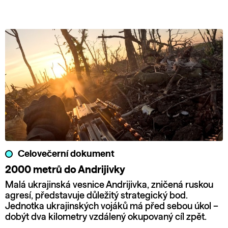
Celovečerní dokument
2000 metrů do Andrijivky
Malá ukrajinská vesnice Andrijivka, zničená ruskou
agresí, představuje důležitý strategický bod.
Jednotka ukrajinských vojáků má před sebou úkol –
dobýt dva kilometry vzdálený okupovaný cíl zpět.