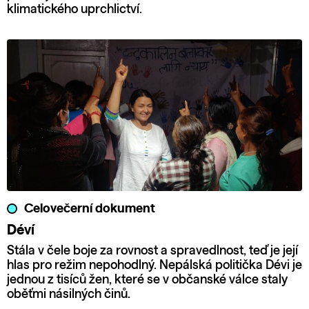
klimatického uprchlictví.
Celovečerní dokument
Déví
Stála v čele boje za rovnost a spravedlnost, teď je její
hlas pro režim nepohodlný. Nepálská politička Dévi je
jednou z tisíců žen, které se v občanské válce staly
oběťmi násilných činů.