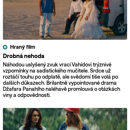
Hraný film
Drobná nehoda
Náhodou uslyšený zvuk vrací Vahídovi trýznivé
vzpomínky na sadistického mučitele. Srdce už
roztáčí touhu po odplatě, ale svědomí tiše volá po
dalších důkazech. Brilantně vypointované drama
Džafara Panahího naléhavě promlouvá o otázkách
viny a odpovědnosti.