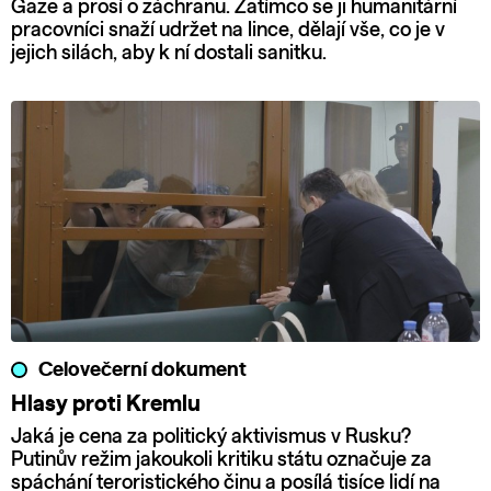
Gaze a prosí o záchranu. Zatímco se ji humanitární
pracovníci snaží udržet na lince, dělají vše, co je v
jejich silách, aby k ní dostali sanitku.
Celovečerní dokument
Hlasy proti Kremlu
Jaká je cena za politický aktivismus v Rusku?
Putinův režim jakoukoli kritiku státu označuje za
spáchání teroristického činu a posílá tisíce lidí na