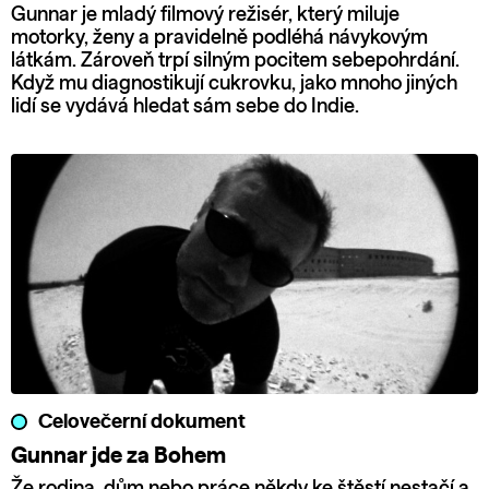
Gunnar je mladý filmový režisér, který miluje
motorky, ženy a pravidelně podléhá návykovým
látkám. Zároveň trpí silným pocitem sebepohrdání.
Když mu diagnostikují cukrovku, jako mnoho jiných
lidí se vydává hledat sám sebe do Indie.
Celovečerní dokument
Gunnar jde za Bohem
Že rodina, dům nebo práce někdy ke štěstí nestačí a