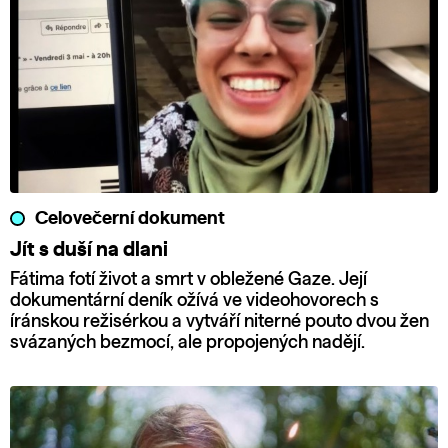
Celovečerní dokument
Jít s duší na dlani
Fátima fotí život a smrt v obležené Gaze. Její
dokumentární deník ožívá ve videohovorech s
íránskou režisérkou a vytváří niterné pouto dvou žen
svázaných bezmocí, ale propojených nadějí.