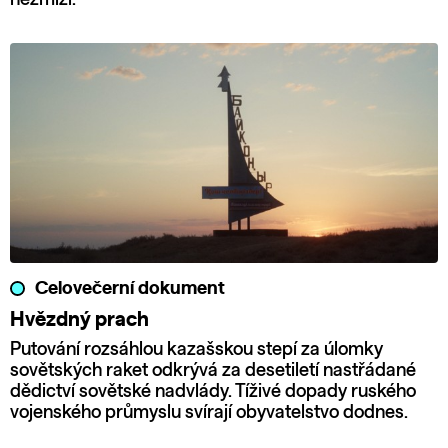
Celovečerní dokument
Hvězdný prach
Putování rozsáhlou kazašskou stepí za úlomky
sovětských raket odkrývá za desetiletí nastřádané
dědictví sovětské nadvlády. Tíživé dopady ruského
vojenského průmyslu svírají obyvatelstvo dodnes.