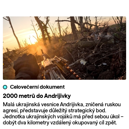
Celovečerní dokument
2000 metrů do Andrijivky
Malá ukrajinská vesnice Andrijivka, zničená ruskou
agresí, představuje důležitý strategický bod.
Jednotka ukrajinských vojáků má před sebou úkol –
dobýt dva kilometry vzdálený okupovaný cíl zpět.