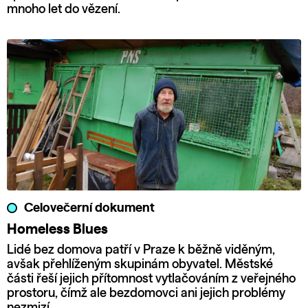
mnoho let do vězení.
Celovečerní dokument
Homeless Blues
Lidé bez domova patří v Praze k běžně viděným,
avšak přehlíženým skupinám obyvatel. Městské
části řeší jejich přítomnost vytlačováním z veřejného
prostoru, čímž ale bezdomovci ani jejich problémy
nezmizí.