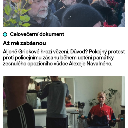
Celovečerní dokument
Až mě zabásnou
Aljoně Gribkové hrozí vězení. Důvod? Pokojný protest
proti policejnímu zásahu během uctění památky
zesnulého opozičního vůdce Alexeje Navalného.