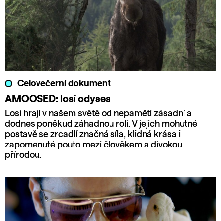
Celovečerní dokument
AMOOSED: losí odysea
Losi hrají v našem světě od nepaměti zásadní a
dodnes poněkud záhadnou roli. V jejich mohutné
postavě se zrcadlí značná síla, klidná krása i
zapomenuté pouto mezi člověkem a divokou
přírodou.