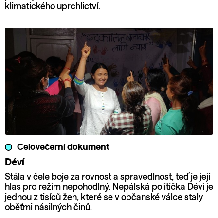
klimatického uprchlictví.
Celovečerní dokument
Déví
Stála v čele boje za rovnost a spravedlnost, teď je její
hlas pro režim nepohodlný. Nepálská politička Dévi je
jednou z tisíců žen, které se v občanské válce staly
oběťmi násilných činů.