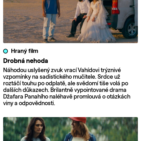
Hraný film
Drobná nehoda
Náhodou uslyšený zvuk vrací Vahídovi trýznivé
vzpomínky na sadistického mučitele. Srdce už
roztáčí touhu po odplatě, ale svědomí tiše volá po
dalších důkazech. Brilantně vypointované drama
Džafara Panahího naléhavě promlouvá o otázkách
viny a odpovědnosti.