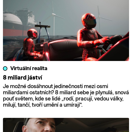
Virtuální realita
8 miliard jáství
Je možné dosáhnout jedinečnosti mezi osmi
miliardami ostatních? 8 miliard sebe je plynulá, snová
pouť světem, kde se lidé „rodí, pracují, vedou války,
milují, tančí, tvoří umění a umírají“.