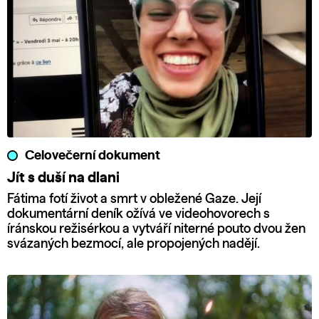
Celovečerní dokument
Jít s duší na dlani
Fátima fotí život a smrt v obležené Gaze. Její
dokumentární deník ožívá ve videohovorech s
íránskou režisérkou a vytváří niterné pouto dvou žen
svázaných bezmocí, ale propojených nadějí.