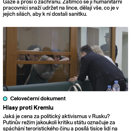
Gaze a prosí o záchranu. Zatímco se ji humanitární
pracovníci snaží udržet na lince, dělají vše, co je v
jejich silách, aby k ní dostali sanitku.
Celovečerní dokument
Hlasy proti Kremlu
Jaká je cena za politický aktivismus v Rusku?
Putinův režim jakoukoli kritiku státu označuje za
spáchání teroristického činu a posílá tisíce lidí na