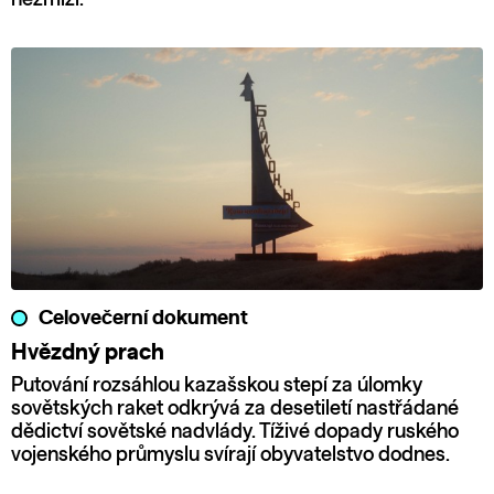
Celovečerní dokument
Hvězdný prach
Putování rozsáhlou kazašskou stepí za úlomky
sovětských raket odkrývá za desetiletí nastřádané
dědictví sovětské nadvlády. Tíživé dopady ruského
vojenského průmyslu svírají obyvatelstvo dodnes.