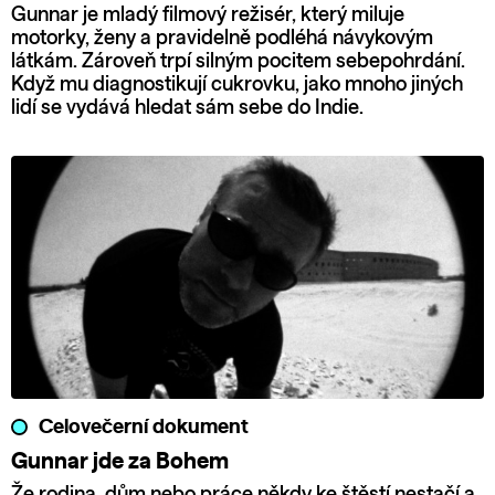
Gunnar je mladý filmový režisér, který miluje
motorky, ženy a pravidelně podléhá návykovým
látkám. Zároveň trpí silným pocitem sebepohrdání.
Když mu diagnostikují cukrovku, jako mnoho jiných
lidí se vydává hledat sám sebe do Indie.
Celovečerní dokument
Gunnar jde za Bohem
Že rodina, dům nebo práce někdy ke štěstí nestačí a