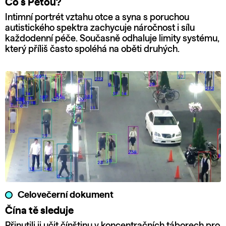
Co s Péťou?
Intimní portrét vztahu otce a syna s poruchou
autistického spektra zachycuje náročnost i sílu
každodenní péče. Současně odhaluje limity systému,
který příliš často spoléhá na oběti druhých.
Celovečerní dokument
Čína tě sleduje
Přinutili ji učit čínštinu v koncentračních táborech pro