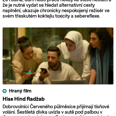
že je nutné vydat se hledat alternativní cesty
naplnění, ukazuje chronicky nespokojený režisér ve
svém třeskutém koktejlu toxicity a sebereflexe.
Hraný film
Hlas Hind Radžab
Dobrovolníci Červeného půlměsíce přijímají tísňové
volání. Šestiletá dívka uvízla v autě pod palbou v