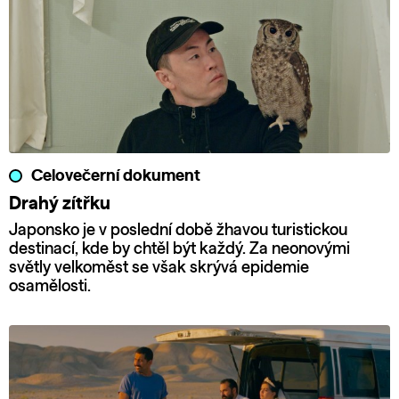
Celovečerní dokument
Drahý zítřku
Japonsko je v poslední době žhavou turistickou
destinací, kde by chtěl být každý. Za neonovými
světly velkoměst se však skrývá epidemie
osamělosti.