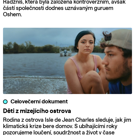
Radžníš, která byla založena kontroverzním, avšak
částí společnosti dodnes uznávaným guruem
Oshem.
Celovečerní dokument
Děti z mizejícího ostrova
Rodina z ostrova Isle de Jean Charles sleduje, jak jim
klimatická krize bere domov. S ubíhajícími roky
pozorujeme loučení, soudržnost a život v čase