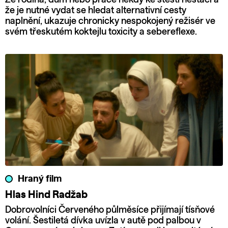
že je nutné vydat se hledat alternativní cesty
naplnění, ukazuje chronicky nespokojený režisér ve
svém třeskutém koktejlu toxicity a sebereflexe.
Hraný film
Hlas Hind Radžab
Dobrovolníci Červeného půlměsíce přijímají tísňové
volání. Šestiletá dívka uvízla v autě pod palbou v