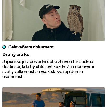
Celovečerní dokument
Drahý zítřku
Japonsko je v poslední době žhavou turistickou
destinací, kde by chtěl být každý. Za neonovými
světly velkoměst se však skrývá epidemie
osamělosti.