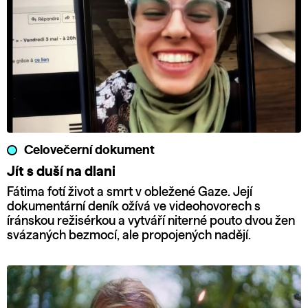
Celovečerní dokument
Jít s duší na dlani
Fátima fotí život a smrt v obležené Gaze. Její
dokumentární deník ožívá ve videohovorech s
íránskou režisérkou a vytváří niterné pouto dvou žen
svázaných bezmocí, ale propojených nadějí.