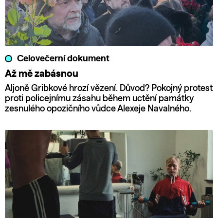
Celovečerní dokument
Až mě zabásnou
Aljoně Gribkové hrozí vězení. Důvod? Pokojný protest
proti policejnímu zásahu během uctění památky
zesnulého opozičního vůdce Alexeje Navalného.