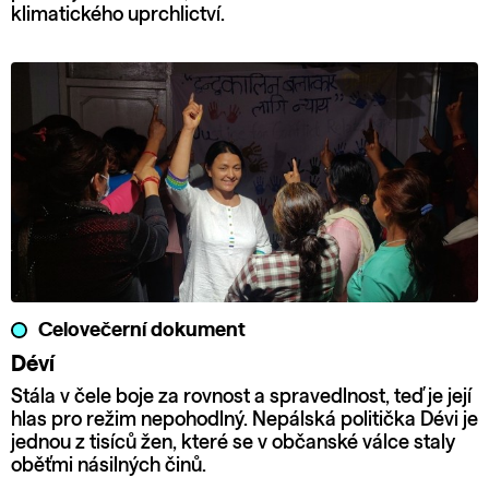
klimatického uprchlictví.
Celovečerní dokument
Déví
Stála v čele boje za rovnost a spravedlnost, teď je její
hlas pro režim nepohodlný. Nepálská politička Dévi je
jednou z tisíců žen, které se v občanské válce staly
oběťmi násilných činů.