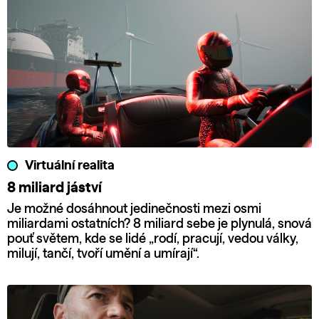
Virtuální realita
8 miliard jáství
Je možné dosáhnout jedinečnosti mezi osmi
miliardami ostatních? 8 miliard sebe je plynulá, snová
pouť světem, kde se lidé „rodí, pracují, vedou války,
milují, tančí, tvoří umění a umírají“.