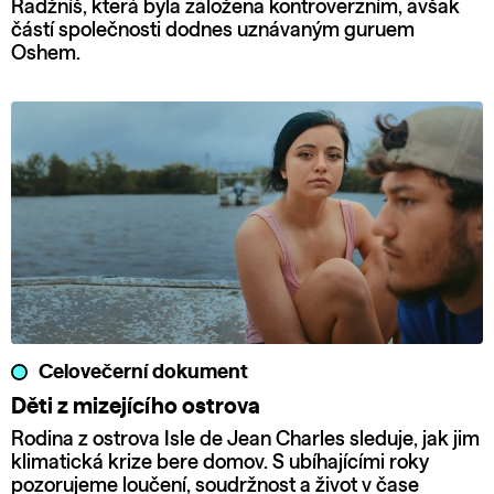
Radžníš, která byla založena kontroverzním, avšak
částí společnosti dodnes uznávaným guruem
Oshem.
Celovečerní dokument
Děti z mizejícího ostrova
Rodina z ostrova Isle de Jean Charles sleduje, jak jim
klimatická krize bere domov. S ubíhajícími roky
pozorujeme loučení, soudržnost a život v čase