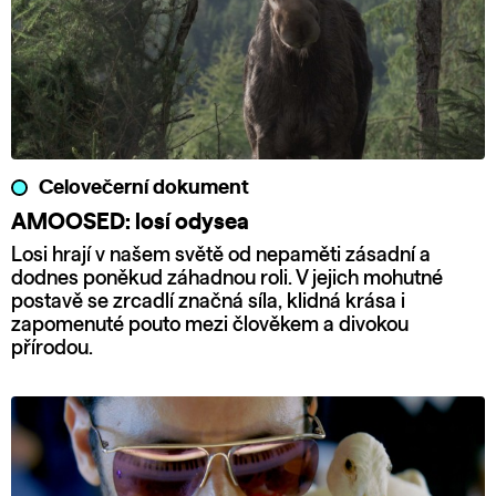
Celovečerní dokument
AMOOSED: losí odysea
Losi hrají v našem světě od nepaměti zásadní a
dodnes poněkud záhadnou roli. V jejich mohutné
postavě se zrcadlí značná síla, klidná krása i
zapomenuté pouto mezi člověkem a divokou
přírodou.