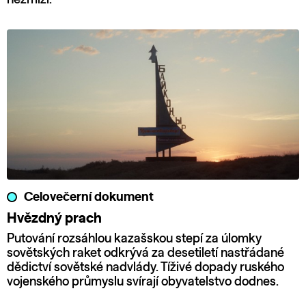
Celovečerní dokument
Hvězdný prach
Putování rozsáhlou kazašskou stepí za úlomky
sovětských raket odkrývá za desetiletí nastřádané
dědictví sovětské nadvlády. Tíživé dopady ruského
vojenského průmyslu svírají obyvatelstvo dodnes.