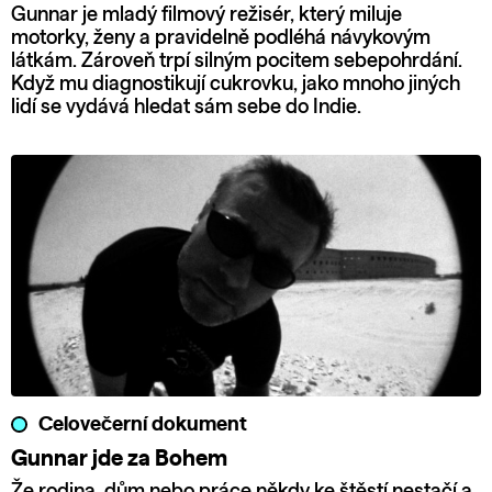
Gunnar je mladý filmový režisér, který miluje
motorky, ženy a pravidelně podléhá návykovým
látkám. Zároveň trpí silným pocitem sebepohrdání.
Když mu diagnostikují cukrovku, jako mnoho jiných
lidí se vydává hledat sám sebe do Indie.
Celovečerní dokument
Gunnar jde za Bohem
Že rodina, dům nebo práce někdy ke štěstí nestačí a