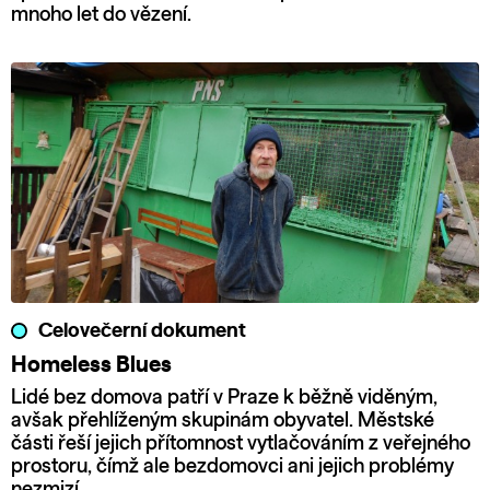
mnoho let do vězení.
Celovečerní dokument
Homeless Blues
Lidé bez domova patří v Praze k běžně viděným,
avšak přehlíženým skupinám obyvatel. Městské
části řeší jejich přítomnost vytlačováním z veřejného
prostoru, čímž ale bezdomovci ani jejich problémy
nezmizí.