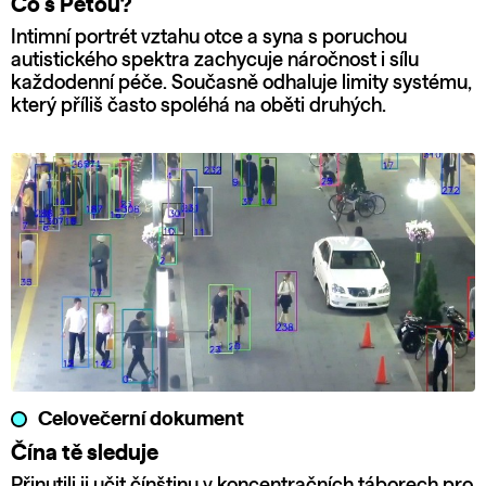
Co s Péťou?
Intimní portrét vztahu otce a syna s poruchou
autistického spektra zachycuje náročnost i sílu
každodenní péče. Současně odhaluje limity systému,
který příliš často spoléhá na oběti druhých.
Celovečerní dokument
Čína tě sleduje
Přinutili ji učit čínštinu v koncentračních táborech pro