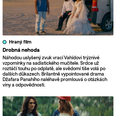
Hraný film
Drobná nehoda
Náhodou uslyšený zvuk vrací Vahídovi trýznivé
vzpomínky na sadistického mučitele. Srdce už
roztáčí touhu po odplatě, ale svědomí tiše volá po
dalších důkazech. Brilantně vypointované drama
Džafara Panahího naléhavě promlouvá o otázkách
viny a odpovědnosti.