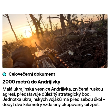
Celovečerní dokument
2000 metrů do Andrijivky
Malá ukrajinská vesnice Andrijivka, zničená ruskou
agresí, představuje důležitý strategický bod.
Jednotka ukrajinských vojáků má před sebou úkol –
dobýt dva kilometry vzdálený okupovaný cíl zpět.