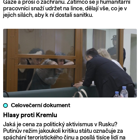
Gaze a prosí o záchranu. Zatímco se ji humanitární
pracovníci snaží udržet na lince, dělají vše, co je v
jejich silách, aby k ní dostali sanitku.
Celovečerní dokument
Hlasy proti Kremlu
Jaká je cena za politický aktivismus v Rusku?
Putinův režim jakoukoli kritiku státu označuje za
spáchání teroristického činu a posílá tisíce lidí na