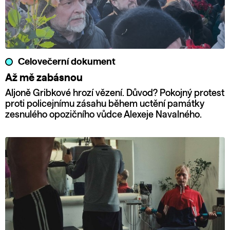
Celovečerní dokument
Až mě zabásnou
Aljoně Gribkové hrozí vězení. Důvod? Pokojný protest
proti policejnímu zásahu během uctění památky
zesnulého opozičního vůdce Alexeje Navalného.