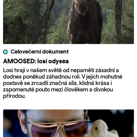
Celovečerní dokument
AMOOSED: losí odysea
Losi hrají v našem světě od nepaměti zásadní a
dodnes poněkud záhadnou roli. V jejich mohutné
postavě se zrcadlí značná síla, klidná krása i
zapomenuté pouto mezi člověkem a divokou
přírodou.