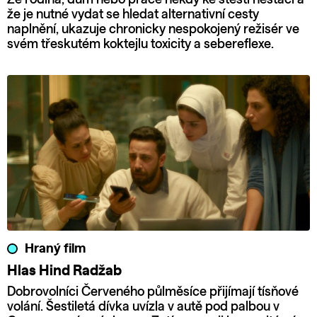
že je nutné vydat se hledat alternativní cesty
naplnění, ukazuje chronicky nespokojený režisér ve
svém třeskutém koktejlu toxicity a sebereflexe.
Hraný film
Hlas Hind Radžab
Dobrovolníci Červeného půlměsíce přijímají tísňové
volání. Šestiletá dívka uvízla v autě pod palbou v