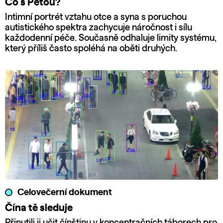
Co s Péťou?
Intimní portrét vztahu otce a syna s poruchou
autistického spektra zachycuje náročnost i sílu
každodenní péče. Současně odhaluje limity systému,
který příliš často spoléhá na oběti druhých.
Celovečerní dokument
Čína tě sleduje
Přinutili ji učit čínštinu v koncentračních táborech pro