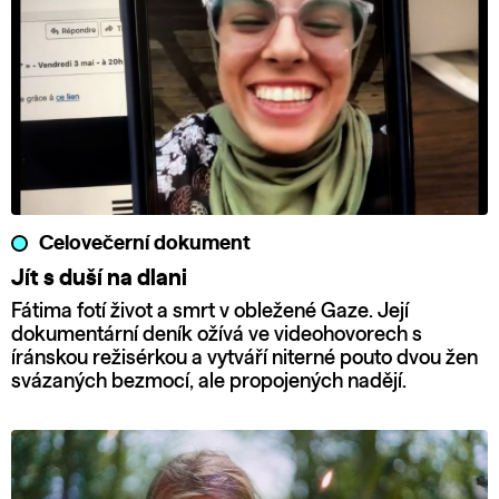
Celovečerní dokument
Jít s duší na dlani
Fátima fotí život a smrt v obležené Gaze. Její
dokumentární deník ožívá ve videohovorech s
íránskou režisérkou a vytváří niterné pouto dvou žen
svázaných bezmocí, ale propojených nadějí.