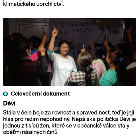
klimatického uprchlictví.
Celovečerní dokument
Déví
Stála v čele boje za rovnost a spravedlnost, teď je její
hlas pro režim nepohodlný. Nepálská politička Dévi je
jednou z tisíců žen, které se v občanské válce staly
oběťmi násilných činů.