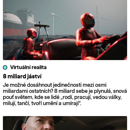
Virtuální realita
8 miliard jáství
Je možné dosáhnout jedinečnosti mezi osmi
miliardami ostatních? 8 miliard sebe je plynulá, snová
pouť světem, kde se lidé „rodí, pracují, vedou války,
milují, tančí, tvoří umění a umírají“.