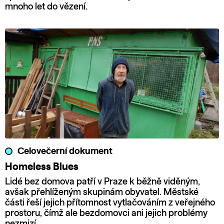
mnoho let do vězení.
Celovečerní dokument
Homeless Blues
Lidé bez domova patří v Praze k běžně viděným,
avšak přehlíženým skupinám obyvatel. Městské
části řeší jejich přítomnost vytlačováním z veřejného
prostoru, čímž ale bezdomovci ani jejich problémy
nezmizí.