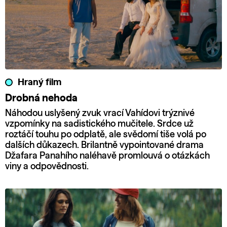
Hraný film
Drobná nehoda
Náhodou uslyšený zvuk vrací Vahídovi trýznivé
vzpomínky na sadistického mučitele. Srdce už
roztáčí touhu po odplatě, ale svědomí tiše volá po
dalších důkazech. Brilantně vypointované drama
Džafara Panahího naléhavě promlouvá o otázkách
viny a odpovědnosti.