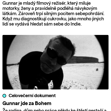
Gunnar je mladý filmový režisér, který miluje
motorky, ženy a pravidelně podléhá návykovým
látkám. Zároveň trpí silným pocitem sebepohrdání.
Když mu diagnostikují cukrovku, jako mnoho jiných
lidí se vydává hledat sám sebe do Indie.
Celovečerní dokument
Gunnar jde za Bohem
Že rodina, dům nebo práce někdy ke štěstí nestačí a