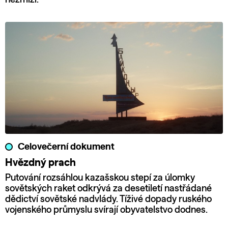
Celovečerní dokument
Hvězdný prach
Putování rozsáhlou kazašskou stepí za úlomky
sovětských raket odkrývá za desetiletí nastřádané
dědictví sovětské nadvlády. Tíživé dopady ruského
vojenského průmyslu svírají obyvatelstvo dodnes.