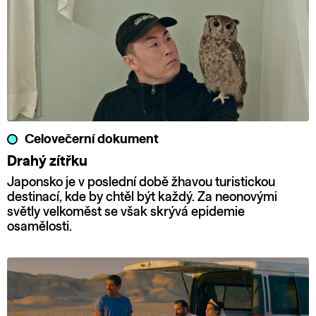
Celovečerní dokument
Drahý zítřku
Japonsko je v poslední době žhavou turistickou
destinací, kde by chtěl být každý. Za neonovými
světly velkoměst se však skrývá epidemie
osamělosti.