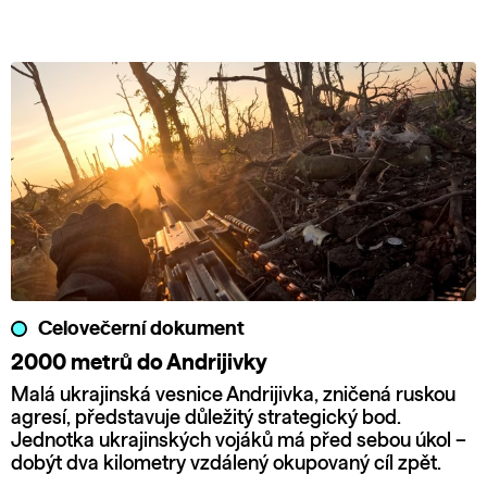
Celovečerní dokument
2000 metrů do Andrijivky
Malá ukrajinská vesnice Andrijivka, zničená ruskou
agresí, představuje důležitý strategický bod.
Jednotka ukrajinských vojáků má před sebou úkol –
dobýt dva kilometry vzdálený okupovaný cíl zpět.