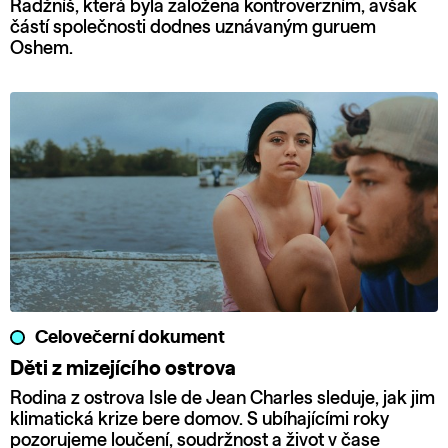
Radžníš, která byla založena kontroverzním, avšak
částí společnosti dodnes uznávaným guruem
Oshem.
Celovečerní dokument
Děti z mizejícího ostrova
Rodina z ostrova Isle de Jean Charles sleduje, jak jim
klimatická krize bere domov. S ubíhajícími roky
pozorujeme loučení, soudržnost a život v čase