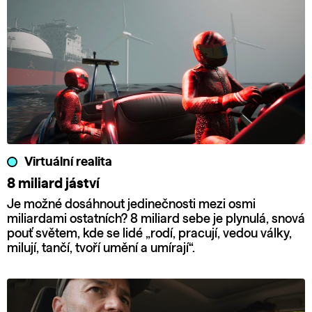
Virtuální realita
8 miliard jáství
Je možné dosáhnout jedinečnosti mezi osmi
miliardami ostatních? 8 miliard sebe je plynulá, snová
pouť světem, kde se lidé „rodí, pracují, vedou války,
milují, tančí, tvoří umění a umírají“.