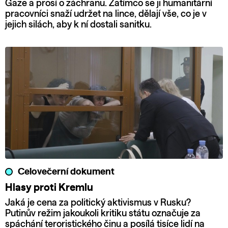
Gaze a prosí o záchranu. Zatímco se ji humanitární
pracovníci snaží udržet na lince, dělají vše, co je v
jejich silách, aby k ní dostali sanitku.
Celovečerní dokument
Hlasy proti Kremlu
Jaká je cena za politický aktivismus v Rusku?
Putinův režim jakoukoli kritiku státu označuje za
spáchání teroristického činu a posílá tisíce lidí na