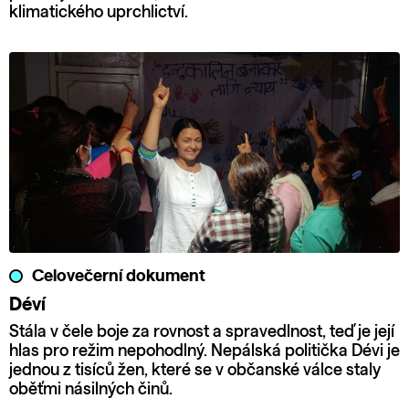
klimatického uprchlictví.
Celovečerní dokument
Déví
Stála v čele boje za rovnost a spravedlnost, teď je její
hlas pro režim nepohodlný. Nepálská politička Dévi je
jednou z tisíců žen, které se v občanské válce staly
oběťmi násilných činů.