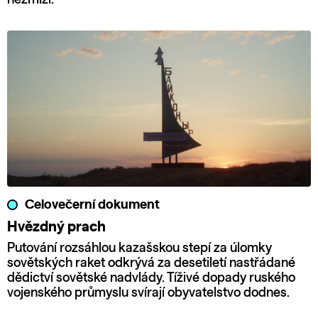
Celovečerní dokument
Hvězdný prach
Putování rozsáhlou kazašskou stepí za úlomky
sovětských raket odkrývá za desetiletí nastřádané
dědictví sovětské nadvlády. Tíživé dopady ruského
vojenského průmyslu svírají obyvatelstvo dodnes.