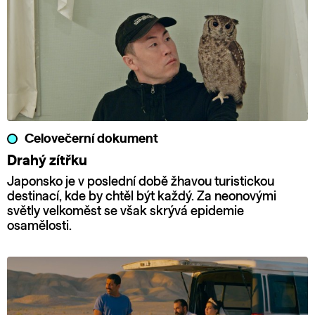
Celovečerní dokument
Drahý zítřku
Japonsko je v poslední době žhavou turistickou
destinací, kde by chtěl být každý. Za neonovými
světly velkoměst se však skrývá epidemie
osamělosti.