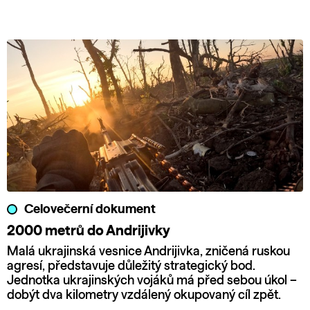
Celovečerní dokument
2000 metrů do Andrijivky
Malá ukrajinská vesnice Andrijivka, zničená ruskou
agresí, představuje důležitý strategický bod.
Jednotka ukrajinských vojáků má před sebou úkol –
dobýt dva kilometry vzdálený okupovaný cíl zpět.