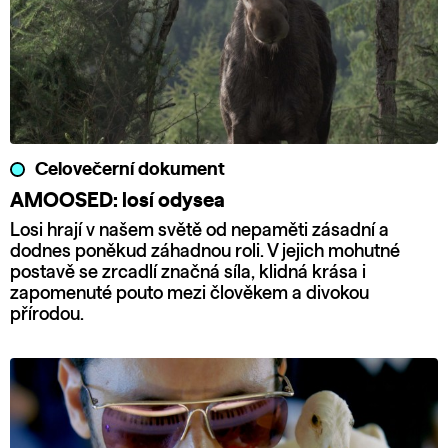
Celovečerní dokument
AMOOSED: losí odysea
Losi hrají v našem světě od nepaměti zásadní a
dodnes poněkud záhadnou roli. V jejich mohutné
postavě se zrcadlí značná síla, klidná krása i
zapomenuté pouto mezi člověkem a divokou
přírodou.