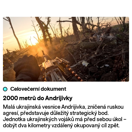
Celovečerní dokument
2000 metrů do Andrijivky
Malá ukrajinská vesnice Andrijivka, zničená ruskou
agresí, představuje důležitý strategický bod.
Jednotka ukrajinských vojáků má před sebou úkol –
dobýt dva kilometry vzdálený okupovaný cíl zpět.