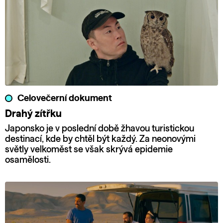
Celovečerní dokument
Drahý zítřku
Japonsko je v poslední době žhavou turistickou
destinací, kde by chtěl být každý. Za neonovými
světly velkoměst se však skrývá epidemie
osamělosti.