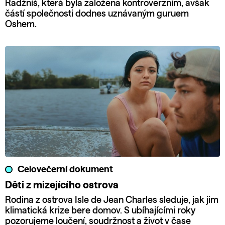
Radžníš, která byla založena kontroverzním, avšak
částí společnosti dodnes uznávaným guruem
Oshem.
Celovečerní dokument
Děti z mizejícího ostrova
Rodina z ostrova Isle de Jean Charles sleduje, jak jim
klimatická krize bere domov. S ubíhajícími roky
pozorujeme loučení, soudržnost a život v čase