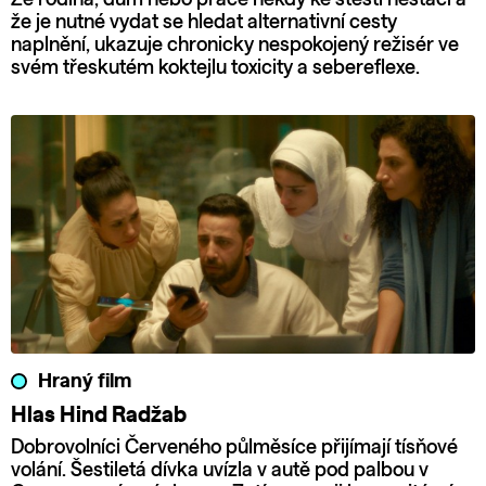
že je nutné vydat se hledat alternativní cesty
naplnění, ukazuje chronicky nespokojený režisér ve
svém třeskutém koktejlu toxicity a sebereflexe.
Hraný film
Hlas Hind Radžab
Dobrovolníci Červeného půlměsíce přijímají tísňové
volání. Šestiletá dívka uvízla v autě pod palbou v