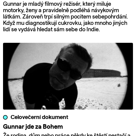
Gunnar je mladý filmový režisér, který miluje
motorky, ženy a pravidelně podléhá návykovým
látkám. Zároveň trpí silným pocitem sebepohrdání.
Když mu diagnostikují cukrovku, jako mnoho jiných
lidí se vydává hledat sám sebe do Indie.
Celovečerní dokument
Gunnar jde za Bohem
Že rodina, dům nebo práce někdy ke štěstí nestačí a