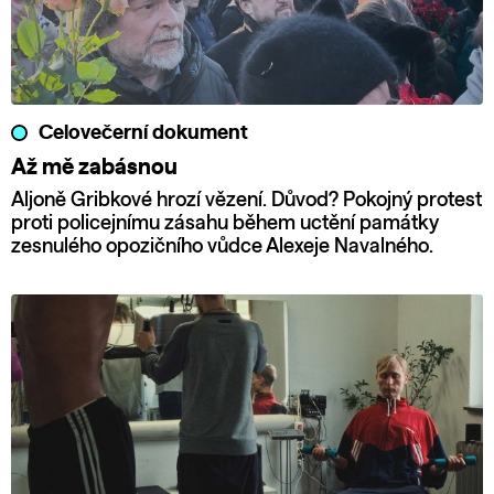
Celovečerní dokument
Až mě zabásnou
Aljoně Gribkové hrozí vězení. Důvod? Pokojný protest
proti policejnímu zásahu během uctění památky
zesnulého opozičního vůdce Alexeje Navalného.