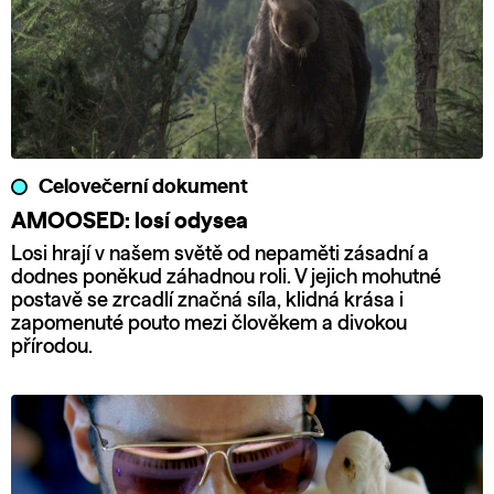
Celovečerní dokument
AMOOSED: losí odysea
Losi hrají v našem světě od nepaměti zásadní a
dodnes poněkud záhadnou roli. V jejich mohutné
postavě se zrcadlí značná síla, klidná krása i
zapomenuté pouto mezi člověkem a divokou
přírodou.