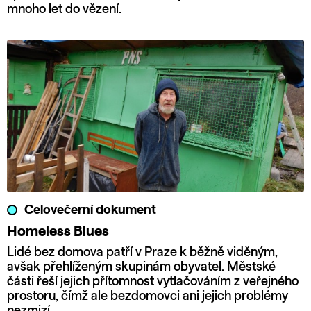
mnoho let do vězení.
Celovečerní dokument
Homeless Blues
Lidé bez domova patří v Praze k běžně viděným,
avšak přehlíženým skupinám obyvatel. Městské
části řeší jejich přítomnost vytlačováním z veřejného
prostoru, čímž ale bezdomovci ani jejich problémy
nezmizí.