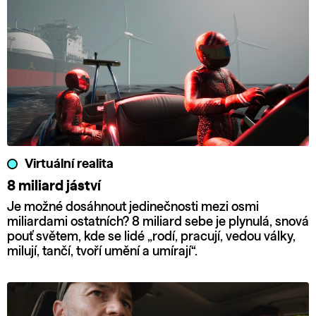
Virtuální realita
8 miliard jáství
Je možné dosáhnout jedinečnosti mezi osmi
miliardami ostatních? 8 miliard sebe je plynulá, snová
pouť světem, kde se lidé „rodí, pracují, vedou války,
milují, tančí, tvoří umění a umírají“.