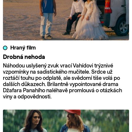
Hraný film
Drobná nehoda
Náhodou uslyšený zvuk vrací Vahídovi trýznivé
vzpomínky na sadistického mučitele. Srdce už
roztáčí touhu po odplatě, ale svědomí tiše volá po
dalších důkazech. Brilantně vypointované drama
Džafara Panahího naléhavě promlouvá o otázkách
viny a odpovědnosti.