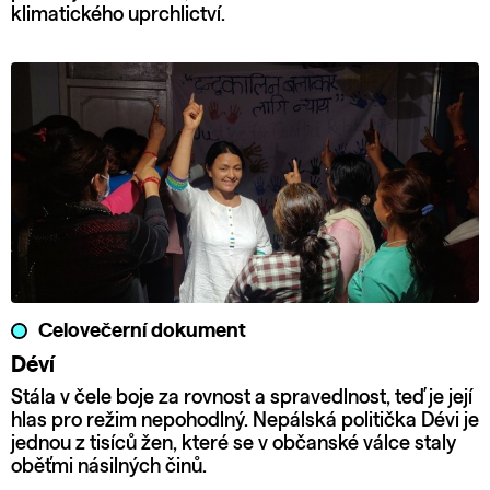
klimatického uprchlictví.
Celovečerní dokument
Déví
Stála v čele boje za rovnost a spravedlnost, teď je její
hlas pro režim nepohodlný. Nepálská politička Dévi je
jednou z tisíců žen, které se v občanské válce staly
oběťmi násilných činů.