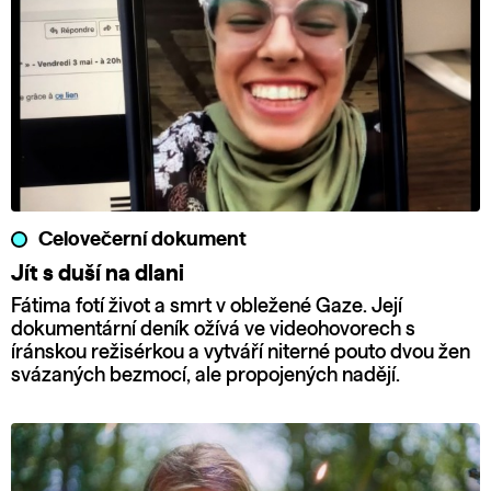
Celovečerní dokument
Jít s duší na dlani
Fátima fotí život a smrt v obležené Gaze. Její
dokumentární deník ožívá ve videohovorech s
íránskou režisérkou a vytváří niterné pouto dvou žen
svázaných bezmocí, ale propojených nadějí.