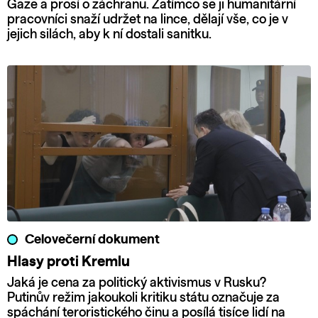
Gaze a prosí o záchranu. Zatímco se ji humanitární
pracovníci snaží udržet na lince, dělají vše, co je v
jejich silách, aby k ní dostali sanitku.
Celovečerní dokument
Hlasy proti Kremlu
Jaká je cena za politický aktivismus v Rusku?
Putinův režim jakoukoli kritiku státu označuje za
spáchání teroristického činu a posílá tisíce lidí na