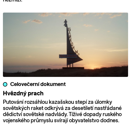
Celovečerní dokument
Hvězdný prach
Putování rozsáhlou kazašskou stepí za úlomky
sovětských raket odkrývá za desetiletí nastřádané
dědictví sovětské nadvlády. Tíživé dopady ruského
vojenského průmyslu svírají obyvatelstvo dodnes.