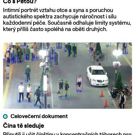
Co s Péťou?
Intimní portrét vztahu otce a syna s poruchou
autistického spektra zachycuje náročnost i sílu
každodenní péče. Současně odhaluje limity systému,
který příliš často spoléhá na oběti druhých.
Celovečerní dokument
Čína tě sleduje
Přinutili ji učit čínštinu v koncentračních táborech pro