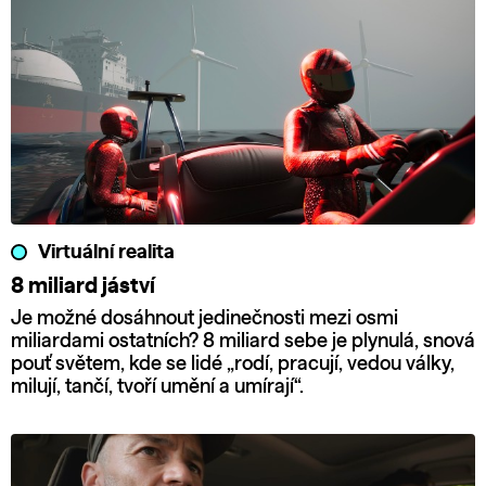
Virtuální realita
8 miliard jáství
Je možné dosáhnout jedinečnosti mezi osmi
miliardami ostatních? 8 miliard sebe je plynulá, snová
pouť světem, kde se lidé „rodí, pracují, vedou války,
milují, tančí, tvoří umění a umírají“.