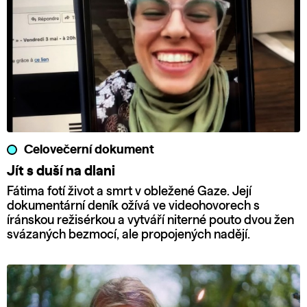
Celovečerní dokument
Jít s duší na dlani
Fátima fotí život a smrt v obležené Gaze. Její
dokumentární deník ožívá ve videohovorech s
íránskou režisérkou a vytváří niterné pouto dvou žen
svázaných bezmocí, ale propojených nadějí.