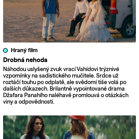
Hraný film
Drobná nehoda
Náhodou uslyšený zvuk vrací Vahídovi trýznivé
vzpomínky na sadistického mučitele. Srdce už
roztáčí touhu po odplatě, ale svědomí tiše volá po
dalších důkazech. Brilantně vypointované drama
Džafara Panahího naléhavě promlouvá o otázkách
viny a odpovědnosti.