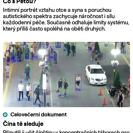
Co s Péťou?
Intimní portrét vztahu otce a syna s poruchou
autistického spektra zachycuje náročnost i sílu
každodenní péče. Současně odhaluje limity systému,
který příliš často spoléhá na oběti druhých.
Celovečerní dokument
Čína tě sleduje
Přinutili ji učit čínštinu v koncentračních táborech pro