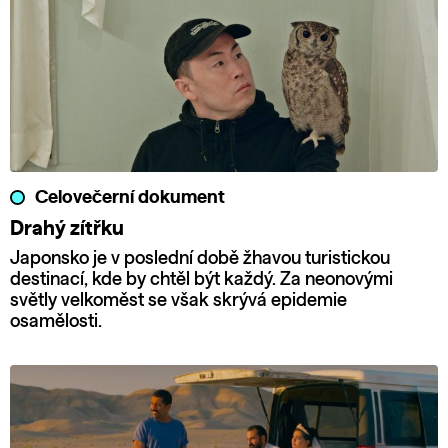
Celovečerní dokument
Drahý zítřku
Japonsko je v poslední době žhavou turistickou
destinací, kde by chtěl být každý. Za neonovými
světly velkoměst se však skrývá epidemie
osamělosti.