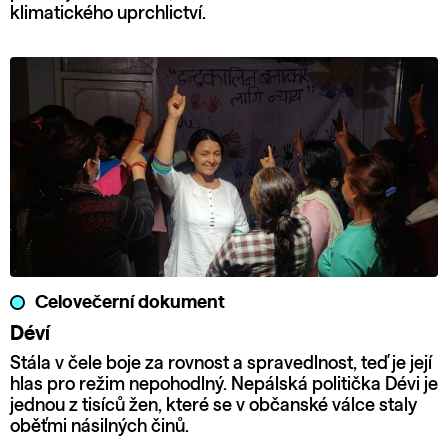
klimatického uprchlictví.
Celovečerní dokument
Déví
Stála v čele boje za rovnost a spravedlnost, teď je její
hlas pro režim nepohodlný. Nepálská politička Dévi je
jednou z tisíců žen, které se v občanské válce staly
oběťmi násilných činů.