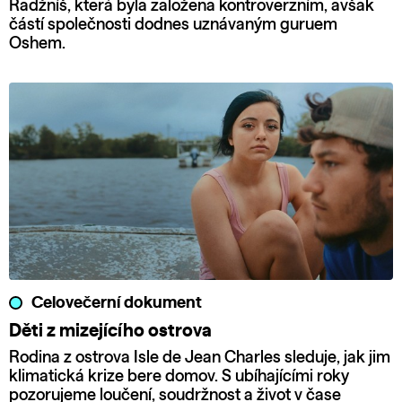
Radžníš, která byla založena kontroverzním, avšak
částí společnosti dodnes uznávaným guruem
Oshem.
Celovečerní dokument
Děti z mizejícího ostrova
Rodina z ostrova Isle de Jean Charles sleduje, jak jim
klimatická krize bere domov. S ubíhajícími roky
pozorujeme loučení, soudržnost a život v čase