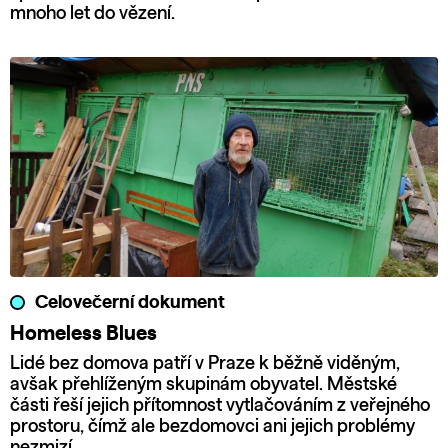
mnoho let do vězení.
Celovečerní dokument
Homeless Blues
Lidé bez domova patří v Praze k běžně viděným,
avšak přehlíženým skupinám obyvatel. Městské
části řeší jejich přítomnost vytlačováním z veřejného
prostoru, čímž ale bezdomovci ani jejich problémy
nezmizí.