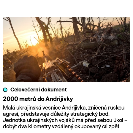
Celovečerní dokument
2000 metrů do Andrijivky
Malá ukrajinská vesnice Andrijivka, zničená ruskou
agresí, představuje důležitý strategický bod.
Jednotka ukrajinských vojáků má před sebou úkol –
dobýt dva kilometry vzdálený okupovaný cíl zpět.