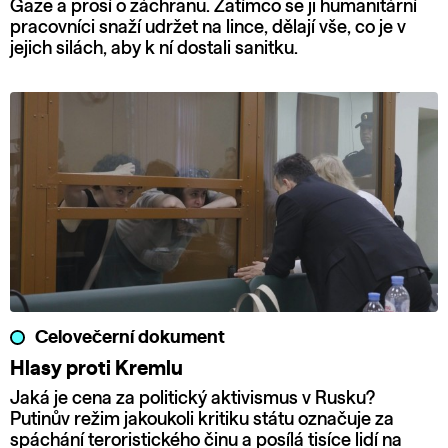
Gaze a prosí o záchranu. Zatímco se ji humanitární
pracovníci snaží udržet na lince, dělají vše, co je v
jejich silách, aby k ní dostali sanitku.
Celovečerní dokument
Hlasy proti Kremlu
Jaká je cena za politický aktivismus v Rusku?
Putinův režim jakoukoli kritiku státu označuje za
spáchání teroristického činu a posílá tisíce lidí na