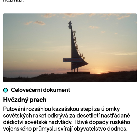
Celovečerní dokument
Hvězdný prach
Putování rozsáhlou kazašskou stepí za úlomky
sovětských raket odkrývá za desetiletí nastřádané
dědictví sovětské nadvlády. Tíživé dopady ruského
vojenského průmyslu svírají obyvatelstvo dodnes.