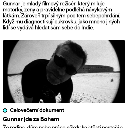
Gunnar je mladý filmový režisér, který miluje
motorky, ženy a pravidelně podléhá návykovým
látkám. Zároveň trpí silným pocitem sebepohrdání.
Když mu diagnostikují cukrovku, jako mnoho jiných
lidí se vydává hledat sám sebe do Indie.
Celovečerní dokument
Gunnar jde za Bohem
Že rodina, dům nebo práce někdy ke štěstí nestačí a