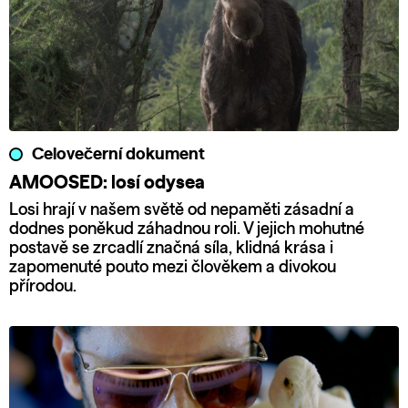
Celovečerní dokument
AMOOSED: losí odysea
Losi hrají v našem světě od nepaměti zásadní a
dodnes poněkud záhadnou roli. V jejich mohutné
postavě se zrcadlí značná síla, klidná krása i
zapomenuté pouto mezi člověkem a divokou
přírodou.