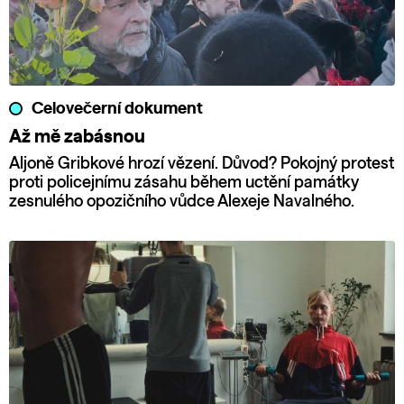
Celovečerní dokument
Až mě zabásnou
Aljoně Gribkové hrozí vězení. Důvod? Pokojný protest
proti policejnímu zásahu během uctění památky
zesnulého opozičního vůdce Alexeje Navalného.