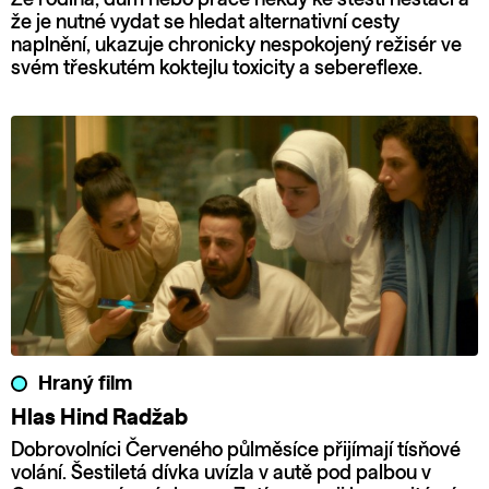
že je nutné vydat se hledat alternativní cesty
naplnění, ukazuje chronicky nespokojený režisér ve
svém třeskutém koktejlu toxicity a sebereflexe.
Hraný film
Hlas Hind Radžab
Dobrovolníci Červeného půlměsíce přijímají tísňové
volání. Šestiletá dívka uvízla v autě pod palbou v