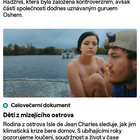
Radžníš, která byla založena kontroverzním, avšak
částí společnosti dodnes uznávaným guruem
Oshem.
Celovečerní dokument
Děti z mizejícího ostrova
Rodina z ostrova Isle de Jean Charles sleduje, jak jim
klimatická krize bere domov. S ubíhajícími roky
pozorujeme loučení, soudržnost a život v čase