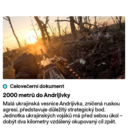
Celovečerní dokument
2000 metrů do Andrijivky
Malá ukrajinská vesnice Andrijivka, zničená ruskou
agresí, představuje důležitý strategický bod.
Jednotka ukrajinských vojáků má před sebou úkol –
dobýt dva kilometry vzdálený okupovaný cíl zpět.