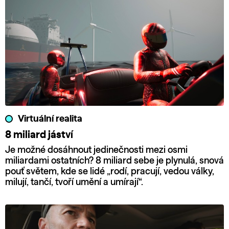
Virtuální realita
8 miliard jáství
Je možné dosáhnout jedinečnosti mezi osmi
miliardami ostatních? 8 miliard sebe je plynulá, snová
pouť světem, kde se lidé „rodí, pracují, vedou války,
milují, tančí, tvoří umění a umírají“.