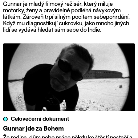
Gunnar je mladý filmový režisér, který miluje
motorky, ženy a pravidelně podléhá návykovým
látkám. Zároveň trpí silným pocitem sebepohrdání.
Když mu diagnostikují cukrovku, jako mnoho jiných
lidí se vydává hledat sám sebe do Indie.
Celovečerní dokument
Gunnar jde za Bohem
Že rodina, dům nebo práce někdy ke štěstí nestačí a