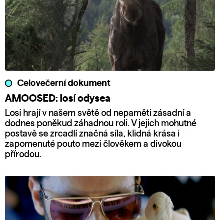
Celovečerní dokument
AMOOSED: losí odysea
Losi hrají v našem světě od nepaměti zásadní a
dodnes poněkud záhadnou roli. V jejich mohutné
postavě se zrcadlí značná síla, klidná krása i
zapomenuté pouto mezi člověkem a divokou
přírodou.