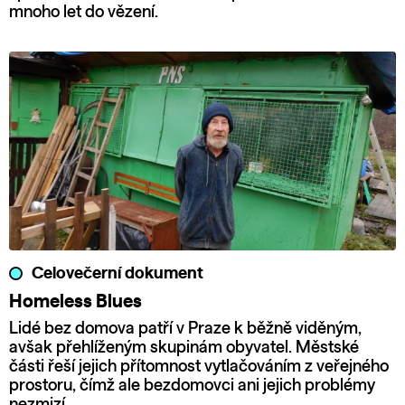
mnoho let do vězení.
Celovečerní dokument
Homeless Blues
Lidé bez domova patří v Praze k běžně viděným,
avšak přehlíženým skupinám obyvatel. Městské
části řeší jejich přítomnost vytlačováním z veřejného
prostoru, čímž ale bezdomovci ani jejich problémy
nezmizí.