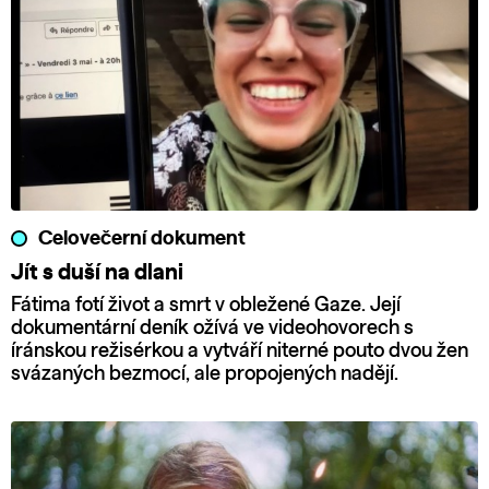
Celovečerní dokument
Jít s duší na dlani
Fátima fotí život a smrt v obležené Gaze. Její
dokumentární deník ožívá ve videohovorech s
íránskou režisérkou a vytváří niterné pouto dvou žen
svázaných bezmocí, ale propojených nadějí.