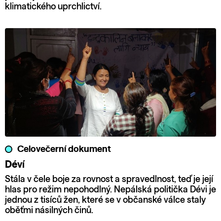
klimatického uprchlictví.
Celovečerní dokument
Déví
Stála v čele boje za rovnost a spravedlnost, teď je její
hlas pro režim nepohodlný. Nepálská politička Dévi je
jednou z tisíců žen, které se v občanské válce staly
oběťmi násilných činů.