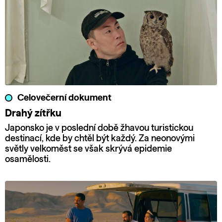
Celovečerní dokument
Drahý zítřku
Japonsko je v poslední době žhavou turistickou
destinací, kde by chtěl být každý. Za neonovými
světly velkoměst se však skrývá epidemie
osamělosti.