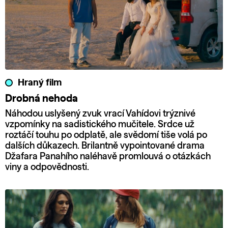
Hraný film
Drobná nehoda
Náhodou uslyšený zvuk vrací Vahídovi trýznivé
vzpomínky na sadistického mučitele. Srdce už
roztáčí touhu po odplatě, ale svědomí tiše volá po
dalších důkazech. Brilantně vypointované drama
Džafara Panahího naléhavě promlouvá o otázkách
viny a odpovědnosti.