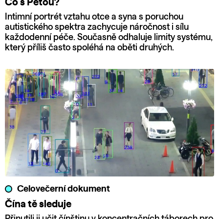
Co s Péťou?
Intimní portrét vztahu otce a syna s poruchou
autistického spektra zachycuje náročnost i sílu
každodenní péče. Současně odhaluje limity systému,
který příliš často spoléhá na oběti druhých.
Celovečerní dokument
Čína tě sleduje
Přinutili ji učit čínštinu v koncentračních táborech pro