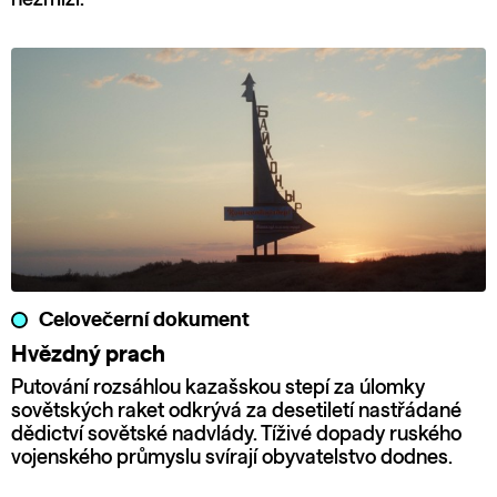
Celovečerní dokument
Hvězdný prach
Putování rozsáhlou kazašskou stepí za úlomky
sovětských raket odkrývá za desetiletí nastřádané
dědictví sovětské nadvlády. Tíživé dopady ruského
vojenského průmyslu svírají obyvatelstvo dodnes.