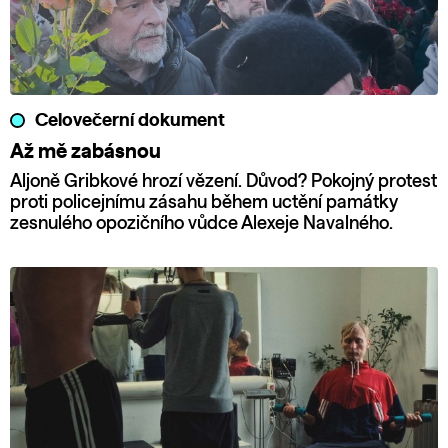
Celovečerní dokument
Až mě zabásnou
Aljoně Gribkové hrozí vězení. Důvod? Pokojný protest
proti policejnímu zásahu během uctění památky
zesnulého opozičního vůdce Alexeje Navalného.