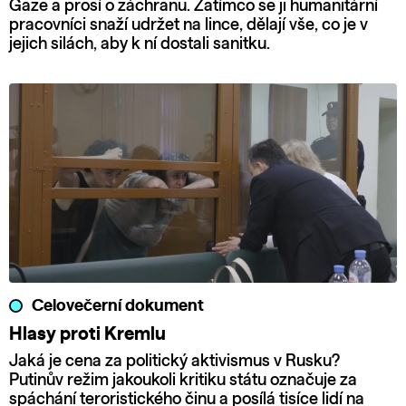
Gaze a prosí o záchranu. Zatímco se ji humanitární
pracovníci snaží udržet na lince, dělají vše, co je v
jejich silách, aby k ní dostali sanitku.
Celovečerní dokument
Hlasy proti Kremlu
Jaká je cena za politický aktivismus v Rusku?
Putinův režim jakoukoli kritiku státu označuje za
spáchání teroristického činu a posílá tisíce lidí na