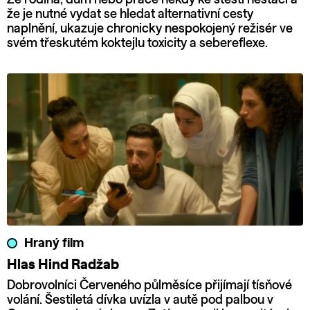
že je nutné vydat se hledat alternativní cesty
naplnění, ukazuje chronicky nespokojený režisér ve
svém třeskutém koktejlu toxicity a sebereflexe.
Hraný film
Hlas Hind Radžab
Dobrovolníci Červeného půlměsíce přijímají tísňové
volání. Šestiletá dívka uvízla v autě pod palbou v