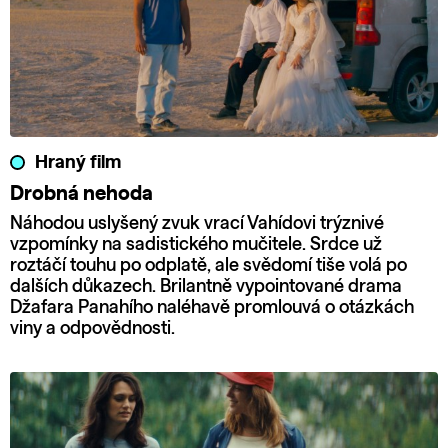
Hraný film
Drobná nehoda
Náhodou uslyšený zvuk vrací Vahídovi trýznivé
vzpomínky na sadistického mučitele. Srdce už
roztáčí touhu po odplatě, ale svědomí tiše volá po
dalších důkazech. Brilantně vypointované drama
Džafara Panahího naléhavě promlouvá o otázkách
viny a odpovědnosti.