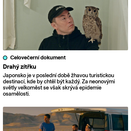
Celovečerní dokument
Drahý zítřku
Japonsko je v poslední době žhavou turistickou
destinací, kde by chtěl být každý. Za neonovými
světly velkoměst se však skrývá epidemie
osamělosti.