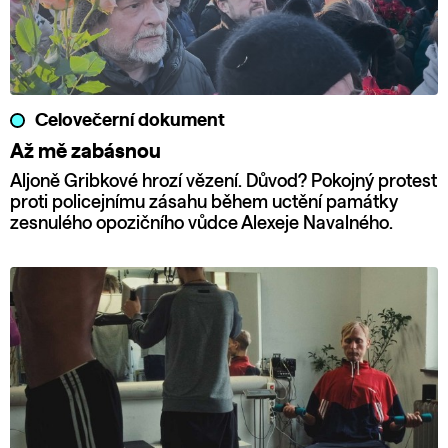
Celovečerní dokument
Až mě zabásnou
Aljoně Gribkové hrozí vězení. Důvod? Pokojný protest
proti policejnímu zásahu během uctění památky
zesnulého opozičního vůdce Alexeje Navalného.