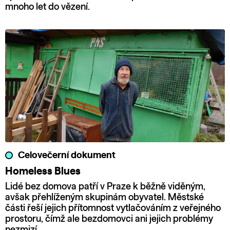
mnoho let do vězení.
Celovečerní dokument
Homeless Blues
Lidé bez domova patří v Praze k běžně viděným,
avšak přehlíženým skupinám obyvatel. Městské
části řeší jejich přítomnost vytlačováním z veřejného
prostoru, čímž ale bezdomovci ani jejich problémy
nezmizí.