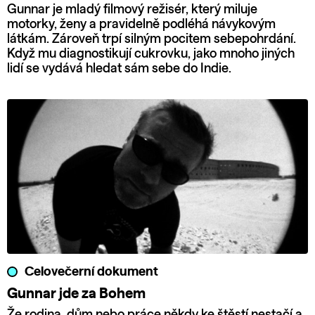
Gunnar je mladý filmový režisér, který miluje
motorky, ženy a pravidelně podléhá návykovým
látkám. Zároveň trpí silným pocitem sebepohrdání.
Když mu diagnostikují cukrovku, jako mnoho jiných
lidí se vydává hledat sám sebe do Indie.
Celovečerní dokument
Gunnar jde za Bohem
Že rodina, dům nebo práce někdy ke štěstí nestačí a