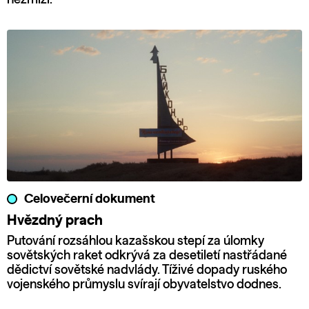
Celovečerní dokument
Hvězdný prach
Putování rozsáhlou kazašskou stepí za úlomky
sovětských raket odkrývá za desetiletí nastřádané
dědictví sovětské nadvlády. Tíživé dopady ruského
vojenského průmyslu svírají obyvatelstvo dodnes.