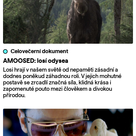
Celovečerní dokument
AMOOSED: losí odysea
Losi hrají v našem světě od nepaměti zásadní a
dodnes poněkud záhadnou roli. V jejich mohutné
postavě se zrcadlí značná síla, klidná krása i
zapomenuté pouto mezi člověkem a divokou
přírodou.