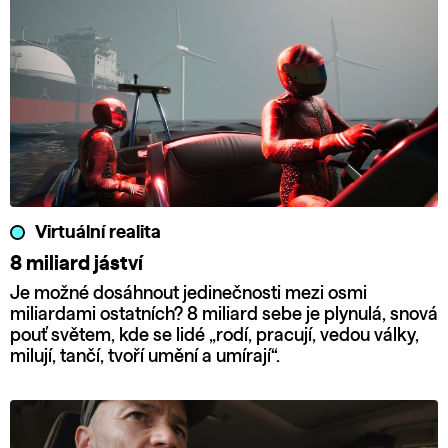
Virtuální realita
8 miliard jáství
Je možné dosáhnout jedinečnosti mezi osmi
miliardami ostatních? 8 miliard sebe je plynulá, snová
pouť světem, kde se lidé „rodí, pracují, vedou války,
milují, tančí, tvoří umění a umírají“.