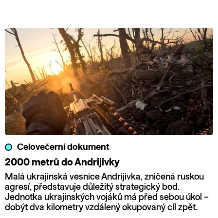
Celovečerní dokument
2000 metrů do Andrijivky
Malá ukrajinská vesnice Andrijivka, zničená ruskou
agresí, představuje důležitý strategický bod.
Jednotka ukrajinských vojáků má před sebou úkol –
dobýt dva kilometry vzdálený okupovaný cíl zpět.