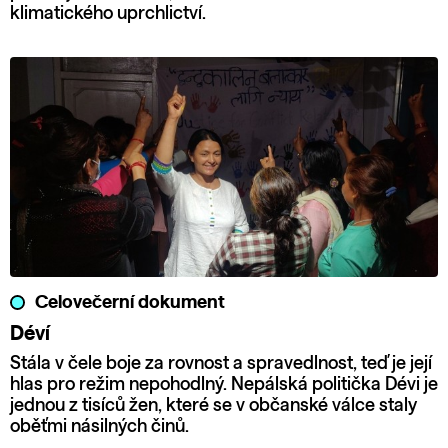
klimatického uprchlictví.
Celovečerní dokument
Déví
Stála v čele boje za rovnost a spravedlnost, teď je její
hlas pro režim nepohodlný. Nepálská politička Dévi je
jednou z tisíců žen, které se v občanské válce staly
oběťmi násilných činů.