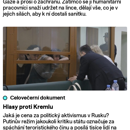
Gaze a prosí o záchranu. Zatímco se ji humanitární
pracovníci snaží udržet na lince, dělají vše, co je v
jejich silách, aby k ní dostali sanitku.
Celovečerní dokument
Hlasy proti Kremlu
Jaká je cena za politický aktivismus v Rusku?
Putinův režim jakoukoli kritiku státu označuje za
spáchání teroristického činu a posílá tisíce lidí na