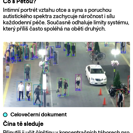
Co s Péťou?
Intimní portrét vztahu otce a syna s poruchou
autistického spektra zachycuje náročnost i sílu
každodenní péče. Současně odhaluje limity systému,
který příliš často spoléhá na oběti druhých.
Celovečerní dokument
Čína tě sleduje
Přinutili ji učit čínštinu v koncentračních táborech pro