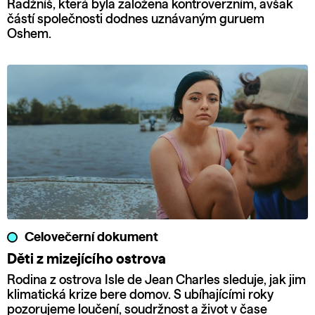
Radžníš, která byla založena kontroverzním, avšak
částí společnosti dodnes uznávaným guruem
Oshem.
Celovečerní dokument
Děti z mizejícího ostrova
Rodina z ostrova Isle de Jean Charles sleduje, jak jim
klimatická krize bere domov. S ubíhajícími roky
pozorujeme loučení, soudržnost a život v čase