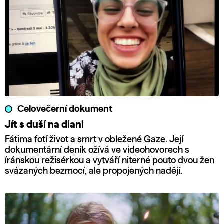
Celovečerní dokument
Jít s duší na dlani
Fátima fotí život a smrt v obležené Gaze. Její
dokumentární deník ožívá ve videohovorech s
íránskou režisérkou a vytváří niterné pouto dvou žen
svázaných bezmocí, ale propojených nadějí.