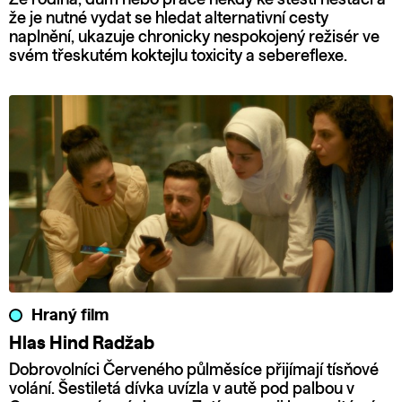
že je nutné vydat se hledat alternativní cesty
naplnění, ukazuje chronicky nespokojený režisér ve
svém třeskutém koktejlu toxicity a sebereflexe.
Hraný film
Hlas Hind Radžab
Dobrovolníci Červeného půlměsíce přijímají tísňové
volání. Šestiletá dívka uvízla v autě pod palbou v