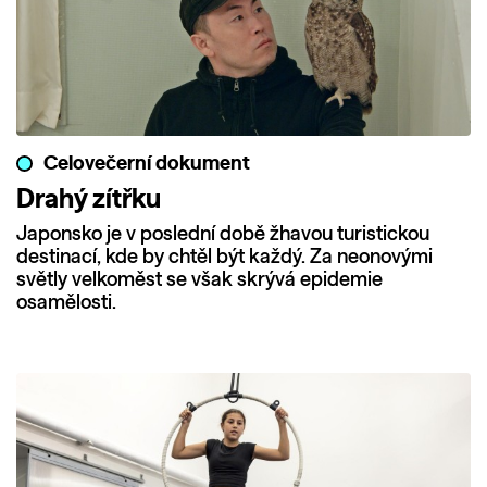
Celovečerní dokument
Drahý zítřku
Japonsko je v poslední době žhavou turistickou
destinací, kde by chtěl být každý. Za neonovými
světly velkoměst se však skrývá epidemie
osamělosti.