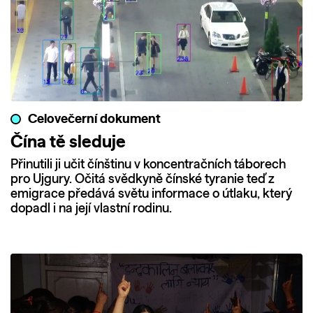
Celovečerní dokument
Čína tě sleduje
Přinutili ji učit čínštinu v koncentračních táborech
pro Ujgury. Očitá svědkyně čínské tyranie teď z
emigrace předává světu informace o útlaku, který
dopadl i na její vlastní rodinu.