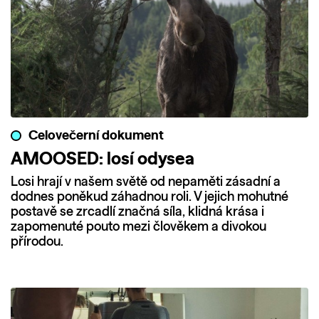
Celovečerní dokument
AMOOSED: losí odysea
Losi hrají v našem světě od nepaměti zásadní a
dodnes poněkud záhadnou roli. V jejich mohutné
postavě se zrcadlí značná síla, klidná krása i
zapomenuté pouto mezi člověkem a divokou
přírodou.