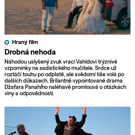
Hraný film
Drobná nehoda
Náhodou uslyšený zvuk vrací Vahídovi trýznivé
vzpomínky na sadistického mučitele. Srdce už
roztáčí touhu po odplatě, ale svědomí tiše volá po
dalších důkazech. Brilantně vypointované drama
Džafara Panahího naléhavě promlouvá o otázkách
viny a odpovědnosti.