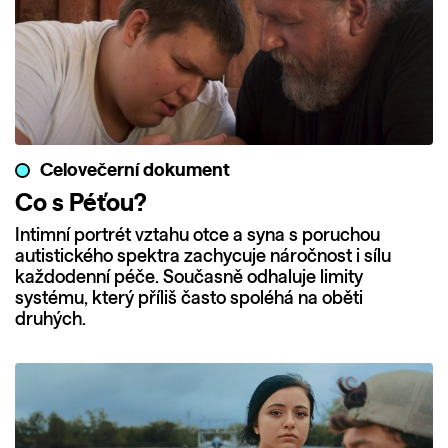
Celovečerní dokument
Co s Péťou?
Intimní portrét vztahu otce a syna s poruchou
autistického spektra zachycuje náročnost i sílu
každodenní péče. Současně odhaluje limity
systému, který příliš často spoléhá na oběti
druhých.