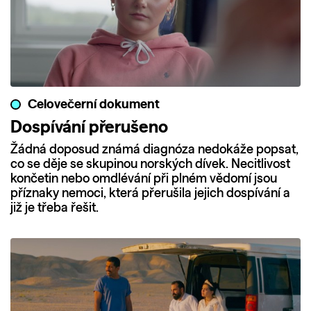
Celovečerní dokument
Dospívání přerušeno
Žádná doposud známá diagnóza nedokáže popsat,
co se děje se skupinou norských dívek. Necitlivost
končetin nebo omdlévání při plném vědomí jsou
příznaky nemoci, která přerušila jejich dospívání a
již je třeba řešit.