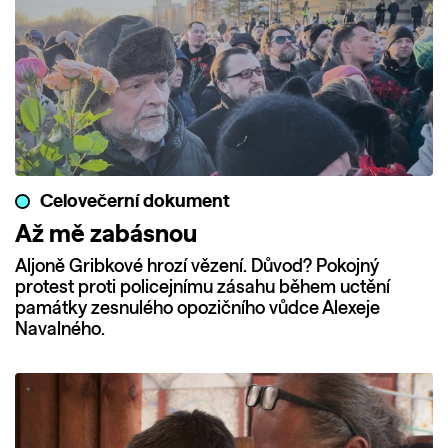
Celovečerní dokument
Až mě zabásnou
Aljoně Gribkové hrozí vězení. Důvod? Pokojný
protest proti policejnímu zásahu během uctění
památky zesnulého opozičního vůdce Alexeje
Navalného.