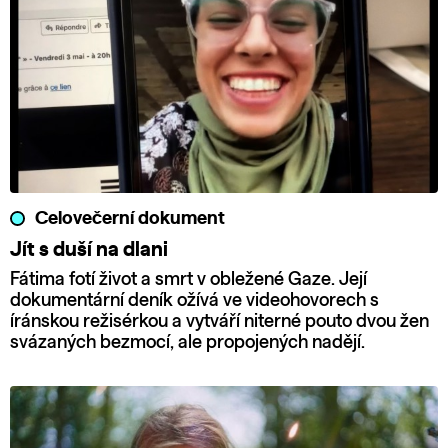
Celovečerní dokument
Jít s duší na dlani
Fátima fotí život a smrt v obležené Gaze. Její
dokumentární deník ožívá ve videohovorech s
íránskou režisérkou a vytváří niterné pouto dvou žen
svázaných bezmocí, ale propojených nadějí.