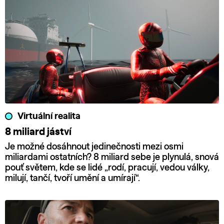
Virtuální realita
8 miliard jáství
Je možné dosáhnout jedinečnosti mezi osmi
miliardami ostatních? 8 miliard sebe je plynulá, snová
pouť světem, kde se lidé „rodí, pracují, vedou války,
milují, tančí, tvoří umění a umírají“.