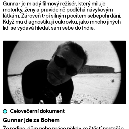
Gunnar je mladý filmový režisér, který miluje
motorky, ženy a pravidelně podléhá návykovým
látkám. Zároveň trpí silným pocitem sebepohrdání.
Když mu diagnostikují cukrovku, jako mnoho jiných
lidí se vydává hledat sám sebe do Indie.
Celovečerní dokument
Gunnar jde za Bohem
Že rodina, dům nebo práce někdy ke štěstí nestačí a