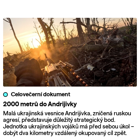
Celovečerní dokument
2000 metrů do Andrijivky
Malá ukrajinská vesnice Andrijivka, zničená ruskou
agresí, představuje důležitý strategický bod.
Jednotka ukrajinských vojáků má před sebou úkol –
dobýt dva kilometry vzdálený okupovaný cíl zpět.