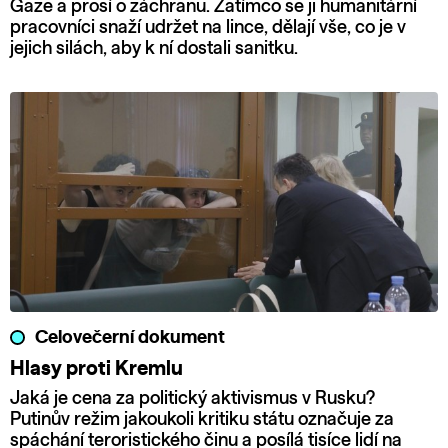
Gaze a prosí o záchranu. Zatímco se ji humanitární
pracovníci snaží udržet na lince, dělají vše, co je v
jejich silách, aby k ní dostali sanitku.
Celovečerní dokument
Hlasy proti Kremlu
Jaká je cena za politický aktivismus v Rusku?
Putinův režim jakoukoli kritiku státu označuje za
spáchání teroristického činu a posílá tisíce lidí na