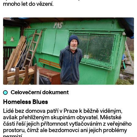
mnoho let do vězení.
Celovečerní dokument
Homeless Blues
Lidé bez domova patří v Praze k běžně viděným,
avšak přehlíženým skupinám obyvatel. Městské
části řeší jejich přítomnost vytlačováním z veřejného
prostoru, čímž ale bezdomovci ani jejich problémy
nezmizí.