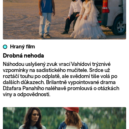
Hraný film
Drobná nehoda
Náhodou uslyšený zvuk vrací Vahídovi trýznivé
vzpomínky na sadistického mučitele. Srdce už
roztáčí touhu po odplatě, ale svědomí tiše volá po
dalších důkazech. Brilantně vypointované drama
Džafara Panahího naléhavě promlouvá o otázkách
viny a odpovědnosti.