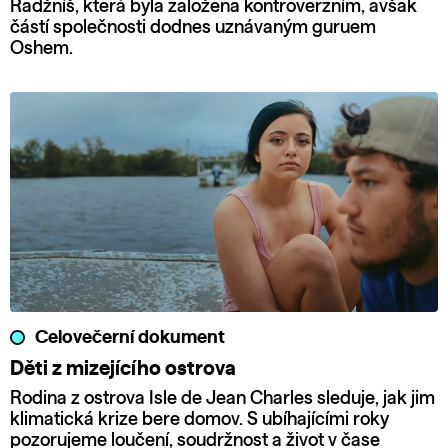
Radžníš, která byla založena kontroverzním, avšak
částí společnosti dodnes uznávaným guruem
Oshem.
Celovečerní dokument
Děti z mizejícího ostrova
Rodina z ostrova Isle de Jean Charles sleduje, jak jim
klimatická krize bere domov. S ubíhajícími roky
pozorujeme loučení, soudržnost a život v čase