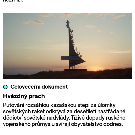
Celovečerní dokument
Hvězdný prach
Putování rozsáhlou kazašskou stepí za úlomky
sovětských raket odkrývá za desetiletí nastřádané
dědictví sovětské nadvlády. Tíživé dopady ruského
vojenského průmyslu svírají obyvatelstvo dodnes.