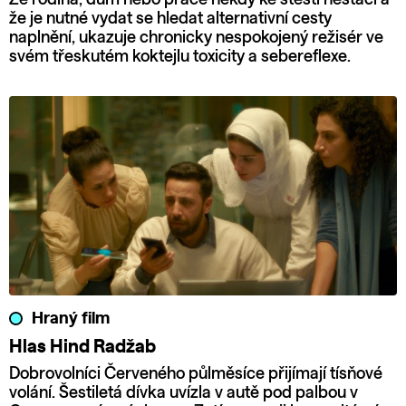
že je nutné vydat se hledat alternativní cesty
naplnění, ukazuje chronicky nespokojený režisér ve
svém třeskutém koktejlu toxicity a sebereflexe.
Hraný film
Hlas Hind Radžab
Dobrovolníci Červeného půlměsíce přijímají tísňové
volání. Šestiletá dívka uvízla v autě pod palbou v