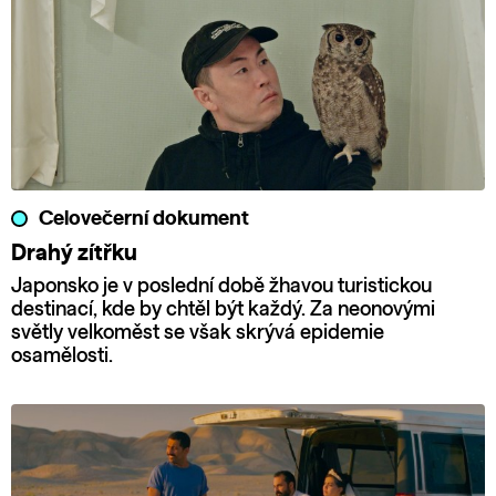
Celovečerní dokument
Drahý zítřku
Japonsko je v poslední době žhavou turistickou
destinací, kde by chtěl být každý. Za neonovými
světly velkoměst se však skrývá epidemie
osamělosti.