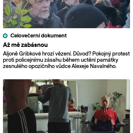
Celovečerní dokument
Až mě zabásnou
Aljoně Gribkové hrozí vězení. Důvod? Pokojný protest
proti policejnímu zásahu během uctění památky
zesnulého opozičního vůdce Alexeje Navalného.