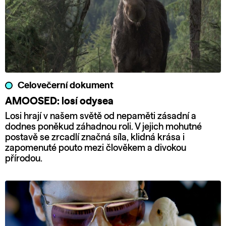
Celovečerní dokument
AMOOSED: losí odysea
Losi hrají v našem světě od nepaměti zásadní a
dodnes poněkud záhadnou roli. V jejich mohutné
postavě se zrcadlí značná síla, klidná krása i
zapomenuté pouto mezi člověkem a divokou
přírodou.