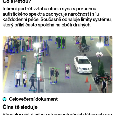
Co s Péťou?
Intimní portrét vztahu otce a syna s poruchou
autistického spektra zachycuje náročnost i sílu
každodenní péče. Současně odhaluje limity systému,
který příliš často spoléhá na oběti druhých.
Celovečerní dokument
Čína tě sleduje
Přinutili ji učit čínštinu v koncentračních táborech pro