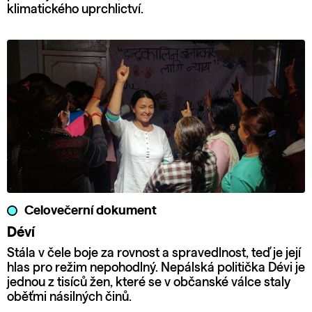
klimatického uprchlictví.
Celovečerní dokument
Déví
Stála v čele boje za rovnost a spravedlnost, teď je její
hlas pro režim nepohodlný. Nepálská politička Dévi je
jednou z tisíců žen, které se v občanské válce staly
oběťmi násilných činů.