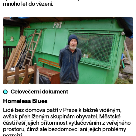
mnoho let do vězení.
Celovečerní dokument
Homeless Blues
Lidé bez domova patří v Praze k běžně viděným,
avšak přehlíženým skupinám obyvatel. Městské
části řeší jejich přítomnost vytlačováním z veřejného
prostoru, čímž ale bezdomovci ani jejich problémy
nezmizí.