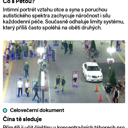
Co s Péťou?
Intimní portrét vztahu otce a syna s poruchou
autistického spektra zachycuje náročnost i sílu
každodenní péče. Současně odhaluje limity systému,
který příliš často spoléhá na oběti druhých.
Celovečerní dokument
Čína tě sleduje
Přinutili ji učit čínštinu v koncentračních táborech pro