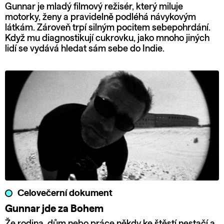
Gunnar je mladý filmový režisér, který miluje
motorky, ženy a pravidelně podléhá návykovým
látkám. Zároveň trpí silným pocitem sebepohrdání.
Když mu diagnostikují cukrovku, jako mnoho jiných
lidí se vydává hledat sám sebe do Indie.
Celovečerní dokument
Gunnar jde za Bohem
Že rodina, dům nebo práce někdy ke štěstí nestačí a