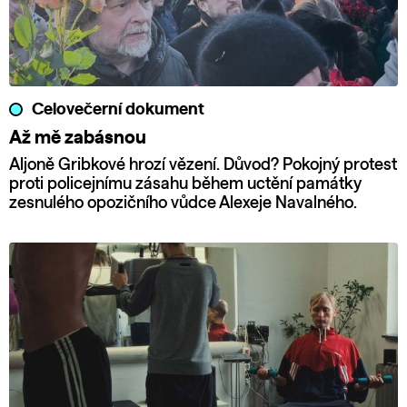
Celovečerní dokument
Až mě zabásnou
Aljoně Gribkové hrozí vězení. Důvod? Pokojný protest
proti policejnímu zásahu během uctění památky
zesnulého opozičního vůdce Alexeje Navalného.