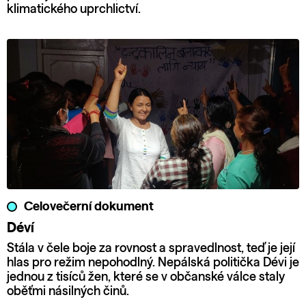
klimatického uprchlictví.
Celovečerní dokument
Déví
Stála v čele boje za rovnost a spravedlnost, teď je její
hlas pro režim nepohodlný. Nepálská politička Dévi je
jednou z tisíců žen, které se v občanské válce staly
oběťmi násilných činů.