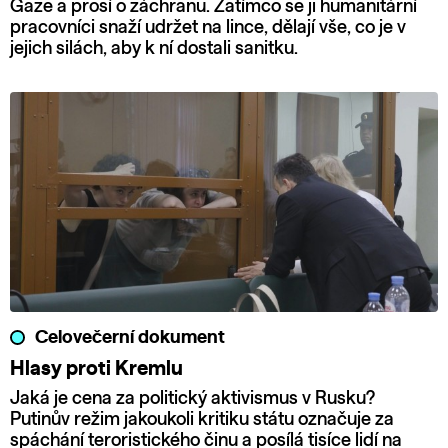
Gaze a prosí o záchranu. Zatímco se ji humanitární
pracovníci snaží udržet na lince, dělají vše, co je v
jejich silách, aby k ní dostali sanitku.
Celovečerní dokument
Hlasy proti Kremlu
Jaká je cena za politický aktivismus v Rusku?
Putinův režim jakoukoli kritiku státu označuje za
spáchání teroristického činu a posílá tisíce lidí na