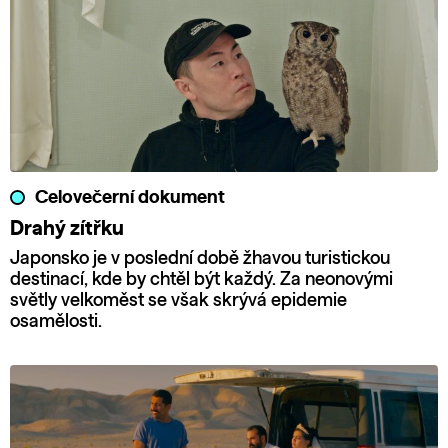
Celovečerní dokument
Drahý zítřku
Japonsko je v poslední době žhavou turistickou
destinací, kde by chtěl být každý. Za neonovými
světly velkoměst se však skrývá epidemie
osamělosti.