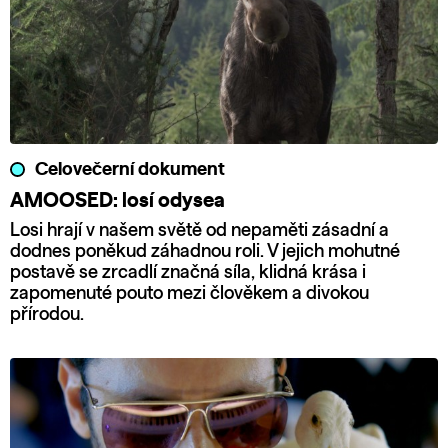
Celovečerní dokument
AMOOSED: losí odysea
Losi hrají v našem světě od nepaměti zásadní a
dodnes poněkud záhadnou roli. V jejich mohutné
postavě se zrcadlí značná síla, klidná krása i
zapomenuté pouto mezi člověkem a divokou
přírodou.