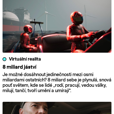
Virtuální realita
8 miliard jáství
Je možné dosáhnout jedinečnosti mezi osmi
miliardami ostatních? 8 miliard sebe je plynulá, snová
pouť světem, kde se lidé „rodí, pracují, vedou války,
milují, tančí, tvoří umění a umírají“.