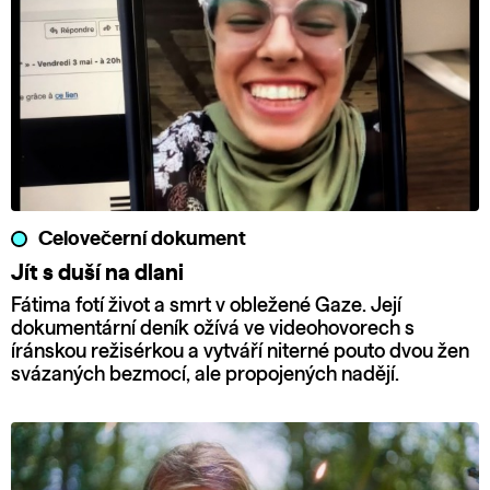
Celovečerní dokument
Jít s duší na dlani
Fátima fotí život a smrt v obležené Gaze. Její
dokumentární deník ožívá ve videohovorech s
íránskou režisérkou a vytváří niterné pouto dvou žen
svázaných bezmocí, ale propojených nadějí.