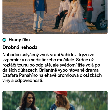
Hraný film
Drobná nehoda
Náhodou uslyšený zvuk vrací Vahídovi trýznivé
vzpomínky na sadistického mučitele. Srdce už
roztáčí touhu po odplatě, ale svědomí tiše volá po
dalších důkazech. Brilantně vypointované drama
Džafara Panahího naléhavě promlouvá o otázkách
viny a odpovědnosti.