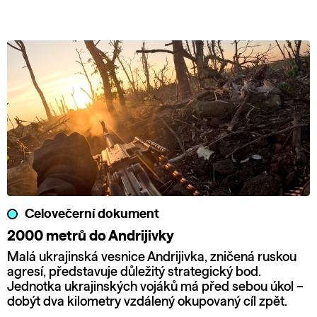
Celovečerní dokument
2000 metrů do Andrijivky
Malá ukrajinská vesnice Andrijivka, zničená ruskou
agresí, představuje důležitý strategický bod.
Jednotka ukrajinských vojáků má před sebou úkol –
dobýt dva kilometry vzdálený okupovaný cíl zpět.