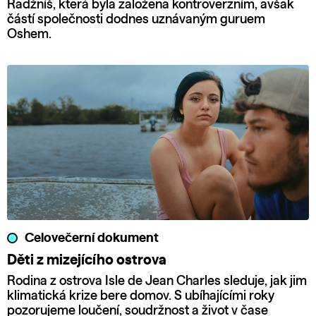
Radžníš, která byla založena kontroverzním, avšak
částí společnosti dodnes uznávaným guruem
Oshem.
Celovečerní dokument
Děti z mizejícího ostrova
Rodina z ostrova Isle de Jean Charles sleduje, jak jim
klimatická krize bere domov. S ubíhajícími roky
pozorujeme loučení, soudržnost a život v čase