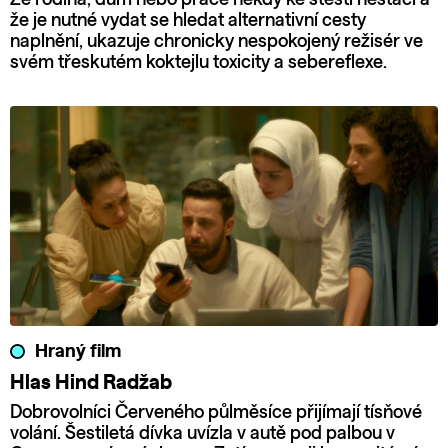
že je nutné vydat se hledat alternativní cesty
naplnění, ukazuje chronicky nespokojený režisér ve
svém třeskutém koktejlu toxicity a sebereflexe.
Hraný film
Hlas Hind Radžab
Dobrovolníci Červeného půlměsíce přijímají tísňové
volání. Šestiletá dívka uvízla v autě pod palbou v