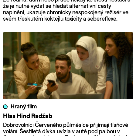
že je nutné vydat se hledat alternativní cesty
naplnění, ukazuje chronicky nespokojený režisér ve
svém třeskutém koktejlu toxicity a sebereflexe.
Hraný film
Hlas Hind Radžab
Dobrovolníci Červeného půlměsíce přijímají tísňové
volání. Šestiletá dívka uvízla v autě pod palbou v