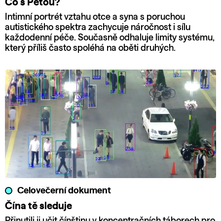
Co s Péťou?
Intimní portrét vztahu otce a syna s poruchou
autistického spektra zachycuje náročnost i sílu
každodenní péče. Současně odhaluje limity systému,
který příliš často spoléhá na oběti druhých.
Celovečerní dokument
Čína tě sleduje
Přinutili ji učit čínštinu v koncentračních táborech pro