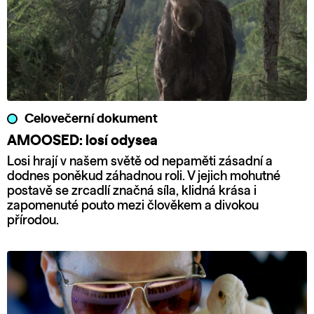
Celovečerní dokument
AMOOSED: losí odysea
Losi hrají v našem světě od nepaměti zásadní a
dodnes poněkud záhadnou roli. V jejich mohutné
postavě se zrcadlí značná síla, klidná krása i
zapomenuté pouto mezi člověkem a divokou
přírodou.