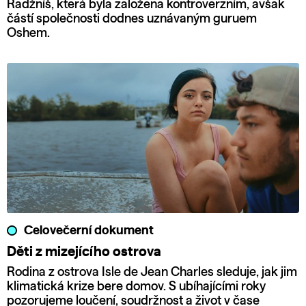
Radžníš, která byla založena kontroverzním, avšak
částí společnosti dodnes uznávaným guruem
Oshem.
Celovečerní dokument
Děti z mizejícího ostrova
Rodina z ostrova Isle de Jean Charles sleduje, jak jim
klimatická krize bere domov. S ubíhajícími roky
pozorujeme loučení, soudržnost a život v čase