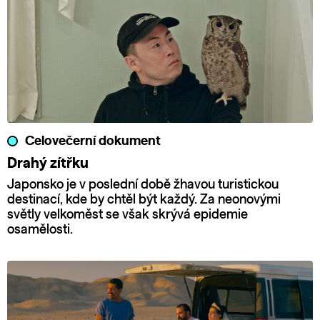
Celovečerní dokument
Drahý zítřku
Japonsko je v poslední době žhavou turistickou
destinací, kde by chtěl být každý. Za neonovými
světly velkoměst se však skrývá epidemie
osamělosti.