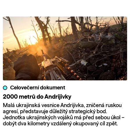
Celovečerní dokument
2000 metrů do Andrijivky
Malá ukrajinská vesnice Andrijivka, zničená ruskou
agresí, představuje důležitý strategický bod.
Jednotka ukrajinských vojáků má před sebou úkol –
dobýt dva kilometry vzdálený okupovaný cíl zpět.