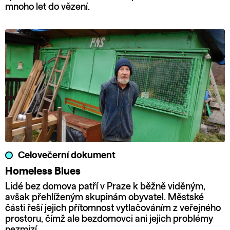
mnoho let do vězení.
Celovečerní dokument
Homeless Blues
Lidé bez domova patří v Praze k běžně viděným,
avšak přehlíženým skupinám obyvatel. Městské
části řeší jejich přítomnost vytlačováním z veřejného
prostoru, čímž ale bezdomovci ani jejich problémy
nezmizí.