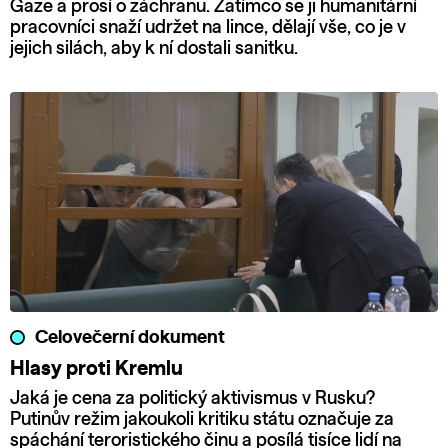
Gaze a prosí o záchranu. Zatímco se ji humanitární
pracovníci snaží udržet na lince, dělají vše, co je v
jejich silách, aby k ní dostali sanitku.
Celovečerní dokument
Hlasy proti Kremlu
Jaká je cena za politický aktivismus v Rusku?
Putinův režim jakoukoli kritiku státu označuje za
spáchání teroristického činu a posílá tisíce lidí na