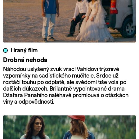
Hraný film
Drobná nehoda
Náhodou uslyšený zvuk vrací Vahídovi trýznivé
vzpomínky na sadistického mučitele. Srdce už
roztáčí touhu po odplatě, ale svědomí tiše volá po
dalších důkazech. Brilantně vypointované drama
Džafara Panahího naléhavě promlouvá o otázkách
viny a odpovědnosti.