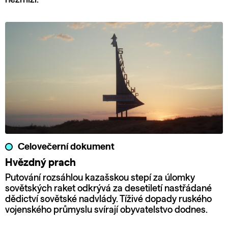
Celovečerní dokument
Hvězdný prach
Putování rozsáhlou kazašskou stepí za úlomky
sovětských raket odkrývá za desetiletí nastřádané
dědictví sovětské nadvlády. Tíživé dopady ruského
vojenského průmyslu svírají obyvatelstvo dodnes.