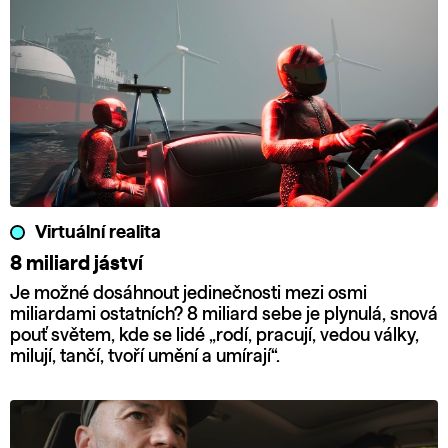
Virtuální realita
8 miliard jáství
Je možné dosáhnout jedinečnosti mezi osmi
miliardami ostatních? 8 miliard sebe je plynulá, snová
pouť světem, kde se lidé „rodí, pracují, vedou války,
milují, tančí, tvoří umění a umírají“.