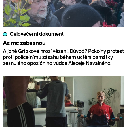
Celovečerní dokument
Až mě zabásnou
Aljoně Gribkové hrozí vězení. Důvod? Pokojný protest
proti policejnímu zásahu během uctění památky
zesnulého opozičního vůdce Alexeje Navalného.