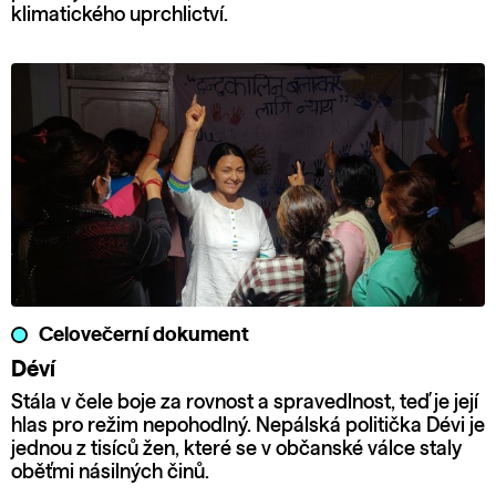
klimatického uprchlictví.
Celovečerní dokument
Déví
Stála v čele boje za rovnost a spravedlnost, teď je její
hlas pro režim nepohodlný. Nepálská politička Dévi je
jednou z tisíců žen, které se v občanské válce staly
oběťmi násilných činů.