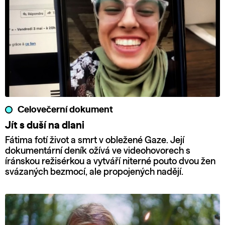
Celovečerní dokument
Jít s duší na dlani
Fátima fotí život a smrt v obležené Gaze. Její
dokumentární deník ožívá ve videohovorech s
íránskou režisérkou a vytváří niterné pouto dvou žen
svázaných bezmocí, ale propojených nadějí.