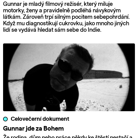
Gunnar je mladý filmový režisér, který miluje
motorky, ženy a pravidelně podléhá návykovým
látkám. Zároveň trpí silným pocitem sebepohrdání.
Když mu diagnostikují cukrovku, jako mnoho jiných
lidí se vydává hledat sám sebe do Indie.
Celovečerní dokument
Gunnar jde za Bohem
Že rodina, dům nebo práce někdy ke štěstí nestačí a