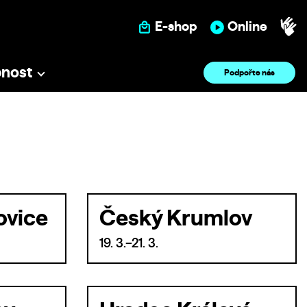
E-shop
Online
pnost
Podpořte nás
ovice
Český Krumlov
19. 3.–21. 3.