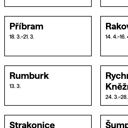
Příbram
Rako
18. 3.–21. 3.
14. 4.–16. 
Rumburk
Rych
Kněž
13. 3.
24. 3.–28.
Strakonice
Šump