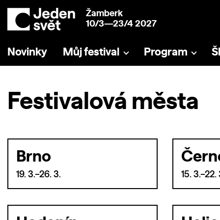
Žamberk
10/3—23/4 2027
Novinky
Můj festival
Program
Š
Festivalová města
Brno
Čern
19. 3.–26. 3.
15. 3.–22. 