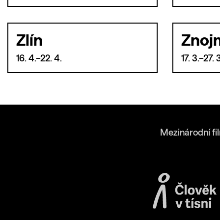
Zlín
Znoj
16. 4.–22. 4.
17. 3.–27. 
Mezinárodní fi