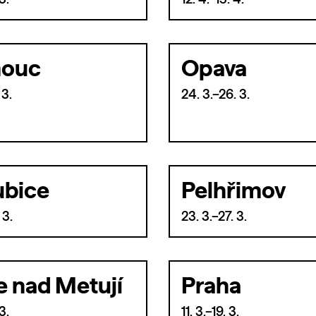
3.
12. 4.–15. 4.
ouc
Opava
 3.
24. 3.–26. 3.
ubice
Pelhřimov
 3.
23. 3.–27. 3.
e nad Metují
Praha
3.
11. 3.–19. 3.