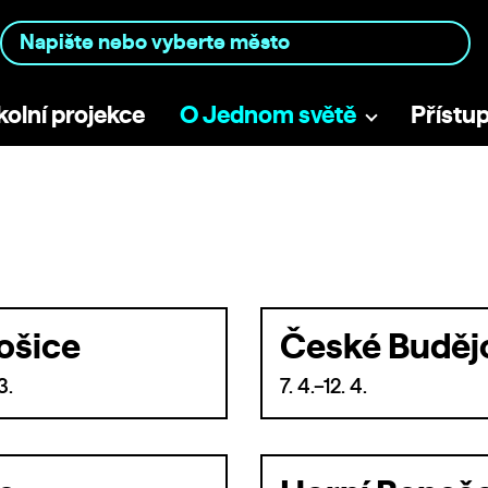
kolní projekce
O Jednom světě
Přístu
ošice
České Buděj
3.
7. 4.–12. 4.