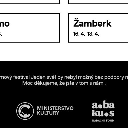
mo
Žamberk
3.
16. 4.–18. 4.
lmový festival Jeden svět by nebyl možný bez podpory n
Moc děkujeme, že jste v tom s námi.