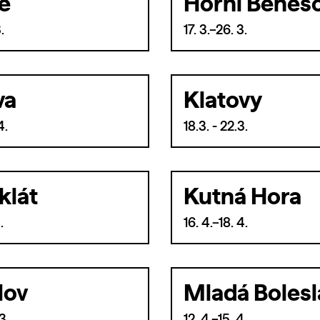
e
Horní Beneš
.
17. 3.–26. 3.
va
Klatovy
4.
18.3. - 22.3.
klát
Kutná Hora
.
16. 4.–18. 4.
lov
Mladá Bolesl