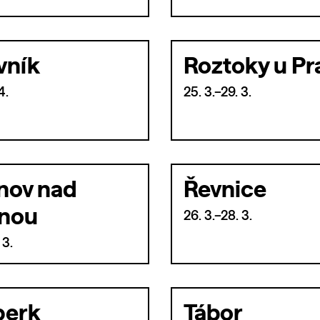
vník
Roztoky u Pr
4.
25. 3.–29. 3.
nov nad
Řevnice
nou
26. 3.–28. 3.
 3.
erk
Tábor