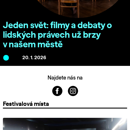
Jeden svět: filmy a debaty o
lidských právech už brzy
v našem městě
20. 1. 2026
Najdete nás na
Festivalová místa