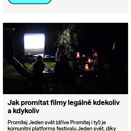
Jak promítat filmy legálně kdekoliv
a kdykoliv
Promítej Jeden svět (dříve Promítej i ty!) je
komunitní platforma festivalu Jeden svět, díky