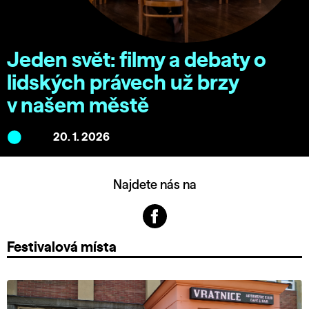
Jeden svět: filmy a debaty o
lidských právech už brzy
v našem městě
20. 1. 2026
Najdete nás na
Festivalová místa