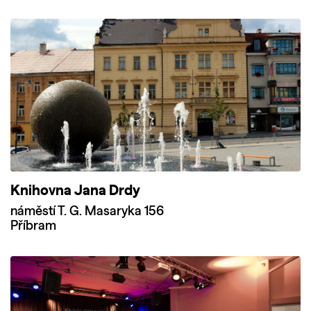
Knihovna Jana Drdy
náměstí T. G. Masaryka 156
Příbram