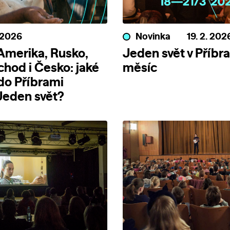
. 2026
Novinka
19. 2. 202
 Amerika, Rusko,
Jeden svět v Příbra
chod i Česko: jaké
měsíc
do Příbrami
Jeden svět?