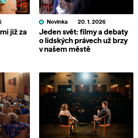
6
Novinka
20. 1. 2026
mi již za
Jeden svět: filmy a debaty
o lidských právech už brzy
v našem městě