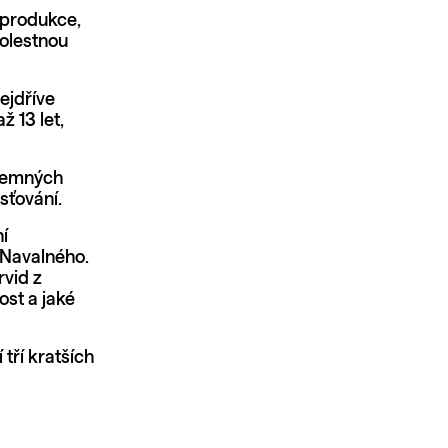
oprodukce,
bolestnou
ejdříve
ž 13 let,
 temných
sťování.
í
 Navalného.
rvid z
ost a jaké
tří kratších