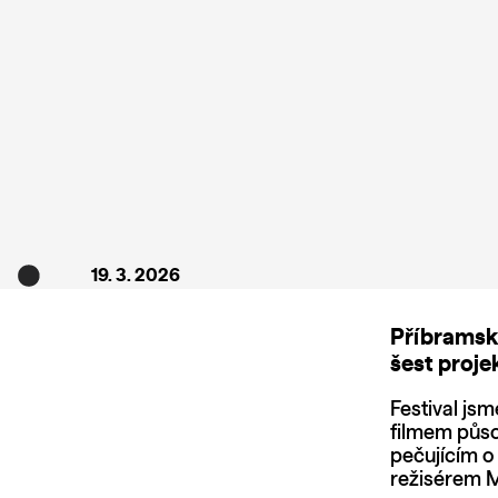
19. 3. 2026
Příbramsk
šest projek
Festival js
filmem půs
pečujícím o
režisérem M