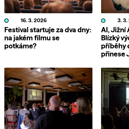
16. 3. 2026
3. 3
Festival startuje za dva dny:
AI, Jižní
na jakém filmu se
Blízký vý
potkáme?
příběhy 
přinese 