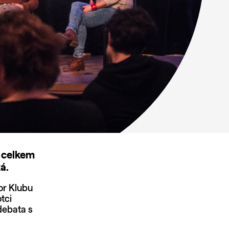
 celkem
á.
or Klubu
tci
debata s