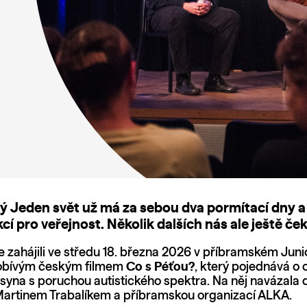
ý Jeden svět už má za sebou dva pormítací dny a
cí pro veřejnost. Několik dalších nás ale ještě ček
me zahájili ve středu 18. března 2026 v příbramském Juni
obívým českým filmem
Co s Péťou?
, který pojednává o o
 syna s poruchou autistického spektra. Na něj navázala 
artinem Trabalíkem a příbramskou organizací ALKA.