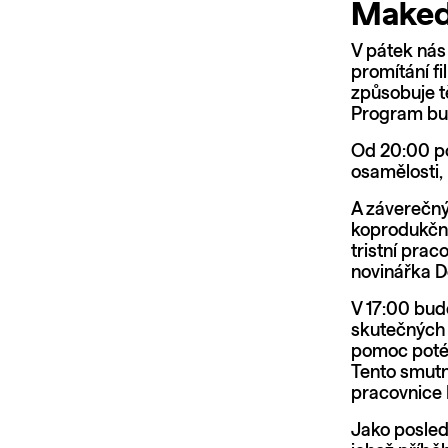
Maked
V pátek nás 
promítání f
způsobuje t
Program bu
Od 20:00 p
osamělosti,
A záverečný
koprodukční
tristní pra
novinářka D
V 17:00 bud
skutečných u
pomoc poté, 
Tento smutn
pracovnice 
Jako posled