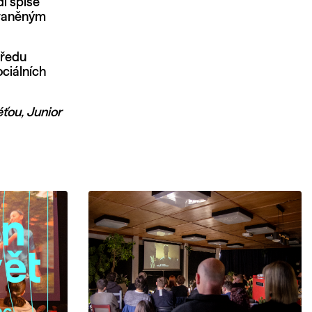
dí spíše
zraněným
předu
ciálních
ťou, Junior