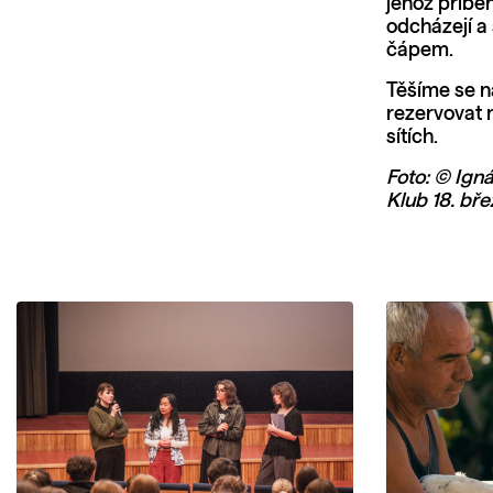
jehož příbě
odcházejí a
čápem.
Těšíme se n
rezervovat 
sítích.
Foto: © Ign
Klub 18. bř