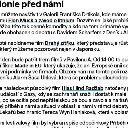
onie před námi
můžete navštívit v Galerii Františka Drtikola, kde máme
ilmu
Elon Musk a závod o lithium
. Dozvíte se, jaké prob
ěžba této tak cenné komodity a kdo na tom primárně vy
de obohacen o debatu s Davidem Scharfem z Deníku A
oté nabídneme film
Drahý zítřku
, který představuje rů
 který můžeme pozorovat nejen v Japonsku.
 den bude patřit třem filmů v Pavilonu A. Od 14:00 to b
 fikce
Made in EU
, který ukazuje, že ani Evropské unii s
covní podmínky ve firmách. Obzory nám na tomto poli rozš
eníku Alarm Saša Uhlová, která se problému dlouhodob
e následovat působivý film
Hlas Hind Radžab
natočený 
dálostí z Gazy, kdy se zachranáři snažili dostat k malé
co se ocitla pod nepřátelskou palbou a zavolala na tísň
ý příběh s námi a situaci v oblasti s námi v rámci debat
Lékařů bez hranic Tereza Wyn Haniaková, která v oblast
ní festivalový film byl vybrán spíše odpočinkový
Příběh 