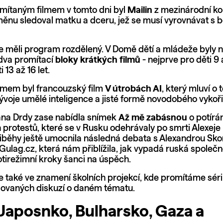
mítaným filmem v tomto dni byl
Mailin
z mezinárodní k
měnu sledoval matku a dceru, jež se musí vyrovnávat s 
e měli program rozdělený. V Domě dětí a mládeže byly n
dva promítací
bloky krátkých filmů
- nejprve pro děti 9 a
 13 až 16 let.
lmem byl francouzský film
V útrobách AI
, který mluví o
ývoje umělé inteligence a jisté formě novodobého vykoři
na Drdy zase nabídla snímek
Až mě zabásnou
o potírán
protestů, které se v Rusku odehrávaly po smrti Alexeje
iběhy ještě umocnila následná debata s Alexandrou Sko
ulag.cz, která nám přiblížila, jak vypadá ruská společn
otirežimní kroky šanci na úspěch.
e také ve znamení školních projekcí, kde promítáme sérií 
dovaných diskuzí o daném tématu.
 Japosnko, Bulharsko, Gaza a