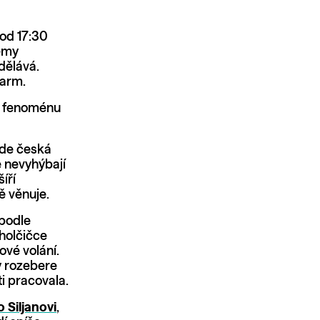
 od 17:30
lémy
dělává.
larm.
st fenoménu
ude česká
e nevyhýbají
íří
ě věnuje.
podle
 holčičce
ové volání.
y rozebere
i pracovala.
o Siljanovi
,