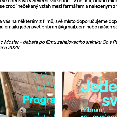
h se odehrává v Severní Makedonii, v oblasti, odkud mla
 se zrodí nečekaný vztah mezi farmářem a nalezeným 
a vás na některém z filmů, své místo doporučujeme do
na emailu jedensvet.pribram@gmail.com nebo našich so
ác Mosler - debata po filmu zahajovacího snímku Co s Pé
ezna 2026