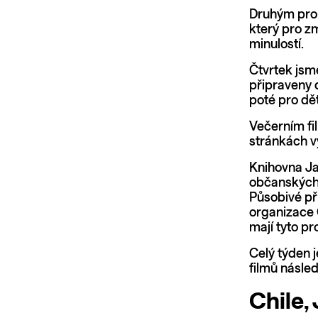
Druhým pro
který pro z
minulostí.
Čtvrtek jsm
připraveny 
poté pro děti
Večerním fi
stránkách v
Knihovna Ja
občanských 
Působivé př
organizace G
mají tyto pr
Celý týden j
filmů násle
Chile,