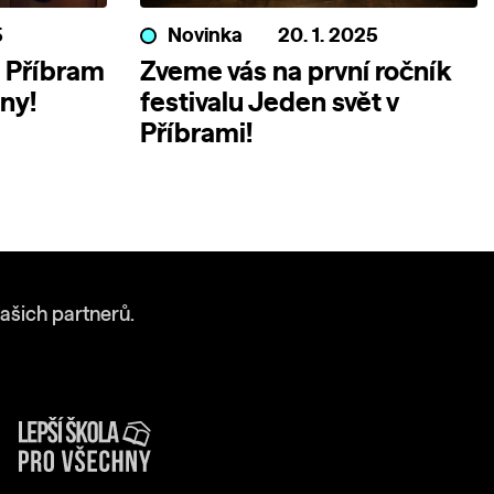
5
Novinka
20. 1. 2025
t Příbram
Zveme vás na první ročník
dny!
festivalu Jeden svět v
Příbrami!
ašich partnerů.