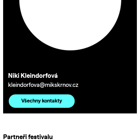
Niki Kleindorfová
kleindorfova@mikskrnov.cz
Všechny kontakty
Partneři festivalu