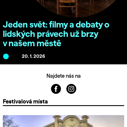
Jeden svět: filmy a debaty o
lidských právech už brzy
v našem městě
20. 1. 2026
Najdete nás na
Festivalová místa