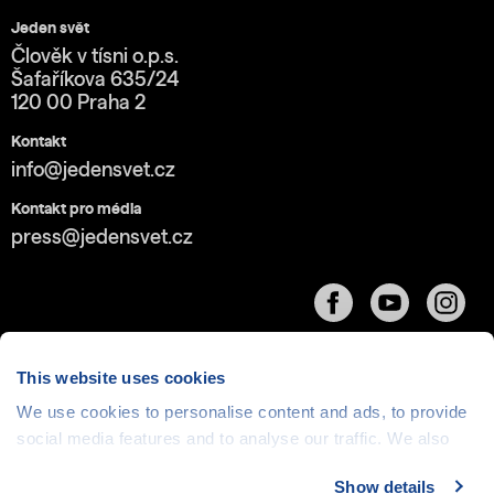
Jeden svět
Člověk v tísni o.p.s.
Šafaříkova 635/24
120 00 Praha 2
Kontakt
info@jedensvet.cz
Kontakt pro média
press@jedensvet.cz
This website uses cookies
We use cookies to personalise content and ads, to provide
Cookies
| © 1999-2026 Člověk v tísni o.p.s., web běží
social media features and to analyse our traffic. We also
v rámci bezplatného
serverhosting
společnosti
share information about your use of our site with our social
CZECHIA.COM
Show details
media, advertising and analytics partners who may