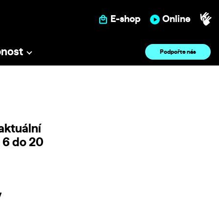
E-shop
Online
pnost
Podpořte nás
aktuální
d 6 do 20
v