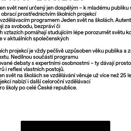
den svět není určený jen dospělým – k mladému publiku 
obrací prostřednictvím školních projekcí
 vzdělávacím programem Jeden svět na školách. Autent
ji za svobodu, bezpráví či
h vztazích pomáhají studujícím lépe porozumět světu k
se v aktuálních společenských
ích projekcí je vždy pečlivě uzpůsoben věku publika a 
textu. Nedílnou součástí programu
vané debaty s expertními osobnostmi – ty dávají prost
ů i reflexi vlastních postojů.
n svět na školách se vzdělávání věnuje už více než 25 le
jekcí nabízí i další celoroční vzdělávací
o školy po celé České republice.