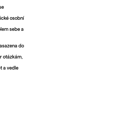
se
ické osobní
olem sebe a
zasazena do
or otázkám,
t a vedle