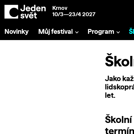
Krnov
10/3—23/4 2027
Novinky
Můj festival
Program
Š
Škol
Jako kaž
lidskopr
let.
Školní
termínu