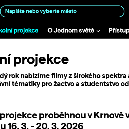
kolní projekce
O Jednom světě
Přístu
ní projekce
dý rok nabízíme filmy z širokého spektra 
ávní tématiky pro žactvo a studentstvo o
 projekce proběhnou v Krnově 
 16. 3. - 20. 3. 2026