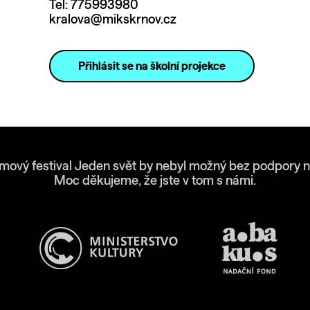
Tel: 775993980
kralova@mikskrnov.cz
Přihlásit se na školní projekce
lmový festival Jeden svět by nebyl možný bez podpory n
Moc děkujeme, že jste v tom s námi.