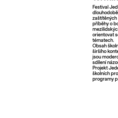
Festival Je
dlouhodobě 
zaštítěných
příběhy o bo
mezilidskýc
orientovat 
tématech.
Obsah školn
širšího kon
jsou modero
sdílení názor
Projekt Jede
školních pro
programy pr