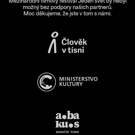
Mezinárodní filmový festival Jeden svět by nebyl
možný bez podpory našich partnerů.
Moc děkujeme, že jste v tom s námi.