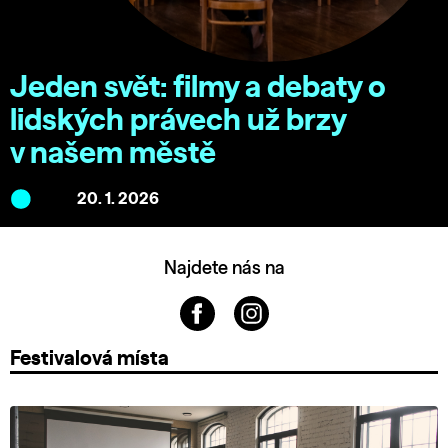
Jeden svět: filmy a debaty o
lidských právech už brzy
v našem městě
20. 1. 2026
Najdete nás na
Festivalová místa