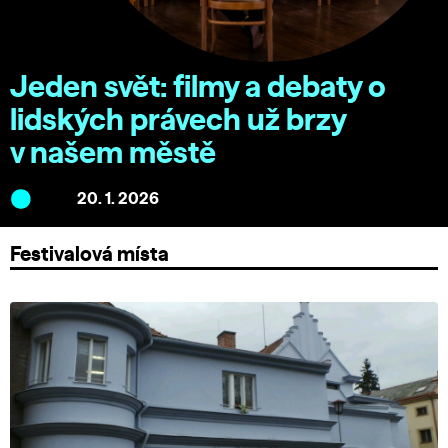
Jeden svět: filmy a debaty o
lidských právech už brzy
v našem městě
20. 1. 2026
Festivalová místa