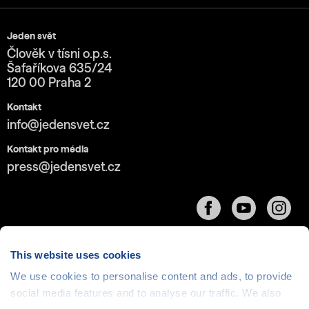
Jeden svět
Člověk v tísni o.p.s.
Šafaříkova 635/24
120 00 Praha 2
Kontakt
info@jedensvet.cz
Kontakt pro média
press@jedensvet.cz
This website uses cookies
We use cookies to personalise content and ads, to provide
Cookies
| © 1999-2026 Člověk v tísni o.p.s., web běží
social media features and to analyse our traffic. We also
v rámci bezplatného
serverhosting
společnosti