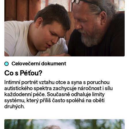
Celovečerní dokument
Co s Péťou?
Intimní portrét vztahu otce a syna s poruchou
autistického spektra zachycuje náročnost i sílu
každodenní péče. Současně odhaluje limity
systému, který příliš často spoléhá na oběti
druhých.