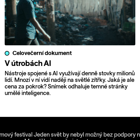
Celovečerní dokument
V útrobách AI
Nástroje spojené s AI využívají denně stovky milionů
lidí. Mnozí v ní vidí naději na světlé zítřky. Jaká je ale
cena za pokrok? Snímek odhaluje temné stránky
umělé inteligence.
lmový festival Jeden svět by nebyl možný bez podpory n