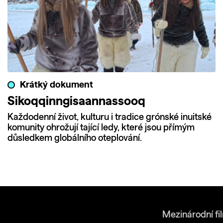
Krátký dokument
Sikoqqinngisaannassooq
Každodenní život, kulturu i tradice grónské inuitské
komunity ohrožují tající ledy, které jsou přímým
důsledkem globálního oteplování.
Mezinárodní fi