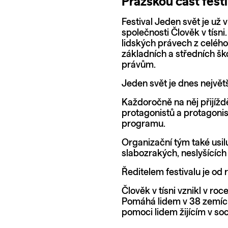
Pražskou část festiv
Festival Jeden svět je už 
společnosti
Člověk v tísni
lidských právech z celého
základních a středních š
právům.
Jeden svět je dnes největ
Každoročně na něj přijíždě
protagonistů a protagonist
programu.
Organizační tým také usil
slabozrakých, neslyšících
Ředitelem festivalu je o
Člověk v tísni vznikl v ro
Pomáhá lidem v 38 zemích
pomoci lidem žijícím v soc