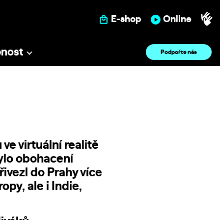
E-shop
Online
pnost
Podpořte nás
e virtuální realitě
bylo obohacení
řivezl do Prahy více
opy, ale i Indie,