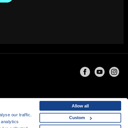
Allow all
yse our traffic.
Custom
 analytics