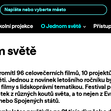
kolní projekce
O Jednom světě
Přístu
 světě
mítl 96 celovečerních filmů, 10 projektů v
děti. Jednou z novinek letošního ročníku 
filmy s lidskoprávní tematikou. Festival p
ek z různých koutů světa, a to nejen z Evr
 nebo Spojených států.