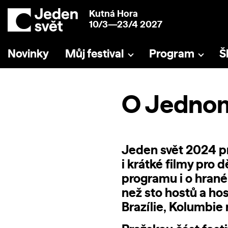
Kutná Hora
10/3—23/4 2027
Novinky
Můj festival
Program
Š
O Jednom
Jeden svět 2024 pro
i krátké filmy pro 
programu i o hrané 
než sto hostů a host
Brazílie, Kolumbie