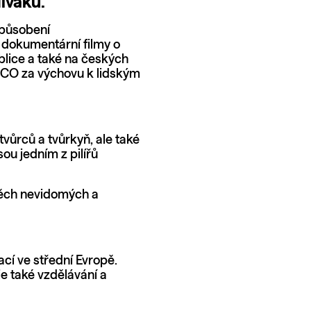
diváků.
í působení
 dokumentární filmy o
blice a také na českých
SCO za výchovu k lidským
tvůrců a tvůrkyň, ale také
ou jedním z pilířů
 těch nevidomých a
ací ve střední Evropě.
 také vzdělávání a