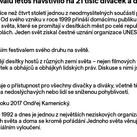
alu letos navštívilo na 21 tisíc divaček a 
více než čtvrt století jednou z neodmyslitelných součást
. Od svého vzniku v roce 1999 přináší domácímu publiku
 světa, které se promítají v desítkách měst po celé repu
kolách. Jeden svět získal čestné uznání organizace UNE
ším festivalem svého druhu na světě.
jí desítky hostů z různých zemí světa – nejen filmových 
ek a obhájců a obhájkyň lidských práv. Diskuse s nimi js
uje o přístupnost pro všechny divačky a diváky, včetně
 a nedoslýchavých nebo lidí se sníženou pohyblivostí.
d roku 2017 Ondřej Kamenický.
ce 1992 a dnes je jednou z největších neziskových organiz
 světa a doma se kromě pořádání Jednoho světa věnuje
iálním vyloučení.