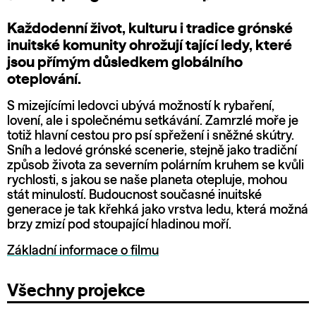
Každodenní život, kulturu i tradice grónské
inuitské komunity ohrožují tající ledy, které
jsou přímým důsledkem globálního
oteplování.
S mizejícími ledovci ubývá možností k rybaření,
lovení, ale i společnému setkávání. Zamrzlé moře je
totiž hlavní cestou pro psí spřežení i sněžné skútry.
Sníh a ledové grónské scenerie, stejně jako tradiční
způsob života za severním polárním kruhem se kvůli
rychlosti, s jakou se naše planeta otepluje, mohou
stát minulostí. Budoucnost současné inuitské
generace je tak křehká jako vrstva ledu, která možná
brzy zmizí pod stoupající hladinou moří.
Základní informace o filmu
Všechny projekce