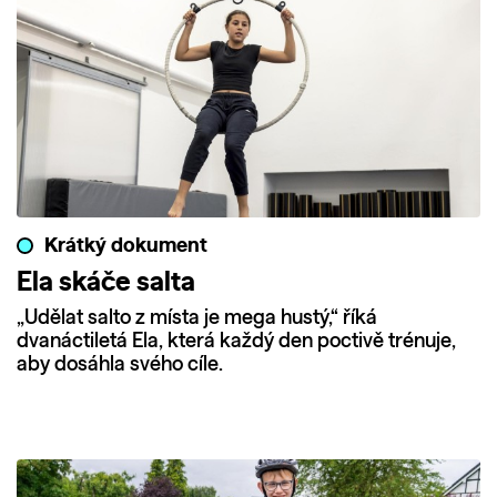
Krátký dokument
Ela skáče salta
„Udělat salto z místa je mega hustý,“ říká
dvanáctiletá Ela, která každý den poctivě trénuje,
aby dosáhla svého cíle.