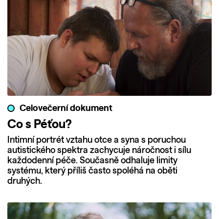
Celovečerní dokument
Co s Péťou?
Intimní portrét vztahu otce a syna s poruchou
autistického spektra zachycuje náročnost i sílu
každodenní péče. Současně odhaluje limity
systému, který příliš často spoléhá na oběti
druhých.