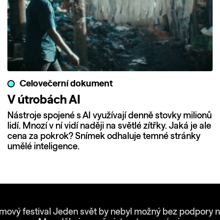
Celovečerní dokument
V útrobách AI
Nástroje spojené s AI využívají denně stovky milionů
lidí. Mnozí v ní vidí naději na světlé zítřky. Jaká je ale
cena za pokrok? Snímek odhaluje temné stránky
umělé inteligence.
lmový festival Jeden svět by nebyl možný bez podpory n