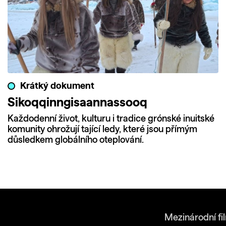
Krátký dokument
Sikoqqinngisaannassooq
Každodenní život, kulturu i tradice grónské inuitské
komunity ohrožují tající ledy, které jsou přímým
důsledkem globálního oteplování.
Mezinárodní fi