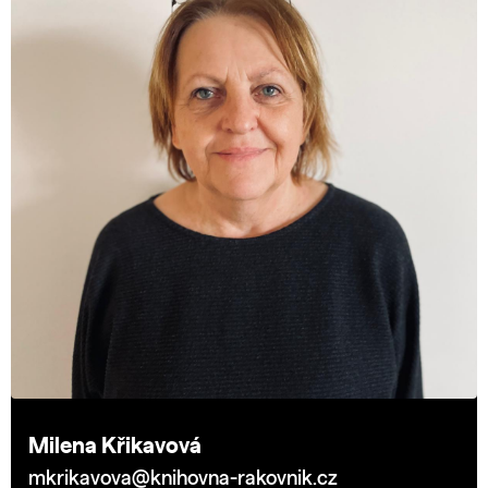
Milena Křikavová
mkrikavova@knihovna-rakovnik.cz