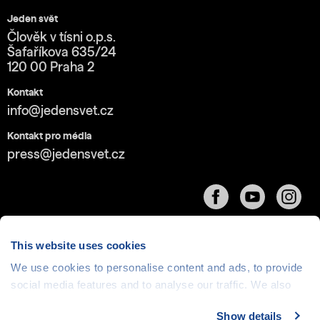
Jeden svět
Člověk v tísni o.p.s.
Šafaříkova 635/24
120 00 Praha 2
Kontakt
info@jedensvet.cz
Kontakt pro média
press@jedensvet.cz
This website uses cookies
We use cookies to personalise content and ads, to provide
social media features and to analyse our traffic. We also
Cookies
| © 1999-2026 Člověk v tísni o.p.s., web běží
v rámci bezplatného
serverhosting
společnosti
share information about your use of our site with our social
CZECHIA.COM
Show details
media, advertising and analytics partners who may