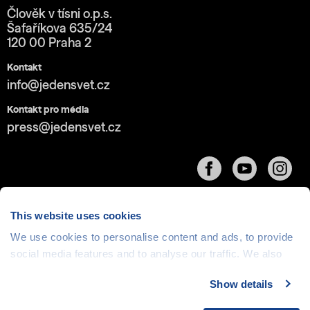
Člověk v tísni o.p.s.
Šafaříkova 635/24
120 00 Praha 2
Kontakt
info@jedensvet.cz
Kontakt pro média
press@jedensvet.cz
This website uses cookies
We use cookies to personalise content and ads, to provide
social media features and to analyse our traffic. We also
Cookies
| © 1999-2026 Člověk v tísni o.p.s., web běží
v rámci bezplatného
serverhosting
společnosti
share information about your use of our site with our social
CZECHIA.COM
Show details
media, advertising and analytics partners who may
combine it with other information that you’ve provided to