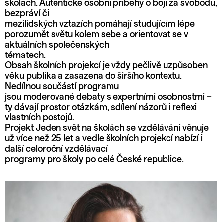
školách. Autentické osobní příběhy o boji za svobodu,
bezpráví či
mezilidských vztazích pomáhají studujícím lépe
porozumět světu kolem sebe a orientovat se v
aktuálních společenských
tématech.
Obsah školních projekcí je vždy pečlivě uzpůsoben
věku publika a zasazena do širšího kontextu.
Nedílnou součástí programu
jsou moderované debaty s expertními osobnostmi –
ty dávají prostor otázkám, sdílení názorů i reflexi
vlastních postojů.
Projekt Jeden svět na školách se vzdělávání věnuje
už více než 25 let a vedle školních projekcí nabízí i
další celoroční vzdělávací
programy pro školy po celé České republice.