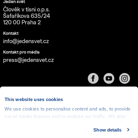
Jeden svět
Člověk v tísni o.p.s.
Šafaříkova 635/24
120 00 Praha 2
Kontakt
info@jedensvet.cz
Kontakt pro média
press@jedensvet.cz
This website uses cookies
We use cookies to personalise content and ads, to provide
social media features and to analyse our traffic. We also
Cookies
| © 1999-2026 Člověk v tísni o.p.s., web běží
v rámci bezplatného
serverhosting
společnosti
share information about your use of our site with our social
CZECHIA.COM
Show details
media, advertising and analytics partners who may