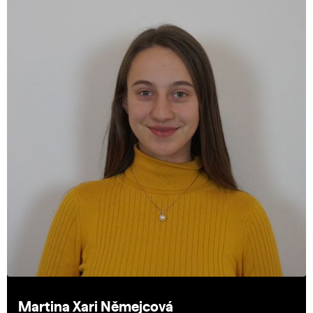
Martina Xari Němejcová