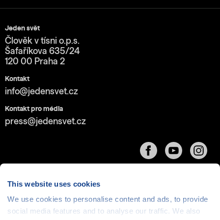
Jeden svět
Člověk v tísni o.p.s.
Šafaříkova 635/24
120 00 Praha 2
Kontakt
info@jedensvet.cz
Kontakt pro média
press@jedensvet.cz
This website uses cookies
We use cookies to personalise content and ads, to provide
social media features and to analyse our traffic. We also
Cookies
| © 1999-2026 Člověk v tísni o.p.s., web běží