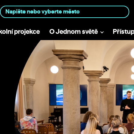
kolní projekce
O Jednom světě
Přístu