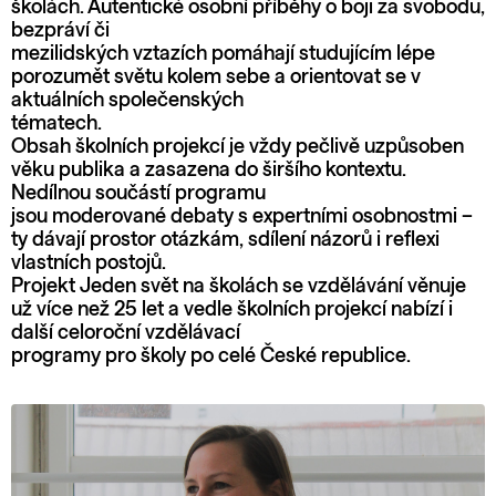
školách. Autentické osobní příběhy o boji za svobodu,
bezpráví či
mezilidských vztazích pomáhají studujícím lépe
porozumět světu kolem sebe a orientovat se v
aktuálních společenských
tématech.
Obsah školních projekcí je vždy pečlivě uzpůsoben
věku publika a zasazena do širšího kontextu.
Nedílnou součástí programu
jsou moderované debaty s expertními osobnostmi –
ty dávají prostor otázkám, sdílení názorů i reflexi
vlastních postojů.
Projekt Jeden svět na školách se vzdělávání věnuje
už více než 25 let a vedle školních projekcí nabízí i
další celoroční vzdělávací
programy pro školy po celé České republice.