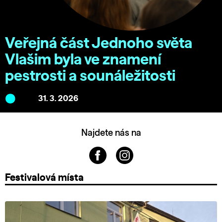
Veřejná část Jednoho světa
Vlašim byla ve znamení
pestrosti a sounáležitosti
31. 3. 2026
Najdete nás na
Festivalová místa