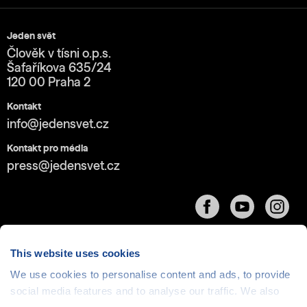
Jeden svět
Člověk v tísni o.p.s.
Šafaříkova 635/24
120 00 Praha 2
Kontakt
info@jedensvet.cz
Kontakt pro média
press@jedensvet.cz
This website uses cookies
We use cookies to personalise content and ads, to provide
Cookies
| © 1999-2026 Člověk v tísni o.p.s., web běží
social media features and to analyse our traffic. We also
v rámci bezplatného
serverhosting
společnosti