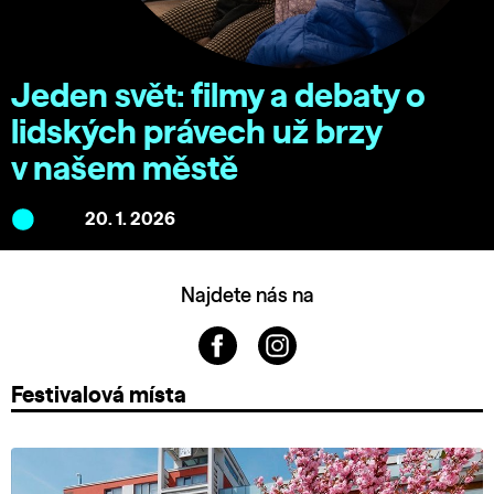
Jeden svět: filmy a debaty o
lidských právech už brzy
v našem městě
20. 1. 2026
Najdete nás na
Festivalová místa