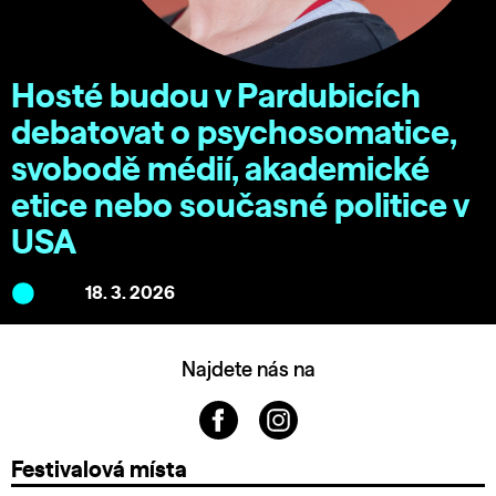
Hosté budou v Pardubicích
debatovat o psychosomatice,
svobodě médií, akademické
etice nebo současné politice v
USA
18. 3. 2026
Najdete nás na
Festivalová místa