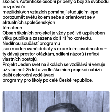
školách. Autentické osobní příběhy o boji za svobodu,
bezpráví či
mezilidských vztazích pomáhají studujícím lépe
porozumět světu kolem sebe a orientovat se v
aktuálních společenských
tématech.
Obsah školních projekcí je vždy pečlivě uzpůsoben
věku publika a zasazena do širšího kontextu.
Nedílnou součástí programu
jsou moderované debaty s expertními osobnostmi –
ty dávají prostor otázkám, sdílení názorů i reflexi
vlastních postojů.
Projekt Jeden svět na školách se vzdělávání věnuje
už více než 25 let a vedle školních projekcí nabízí i
další celoroční vzdělávací
programy pro školy po celé České republice.